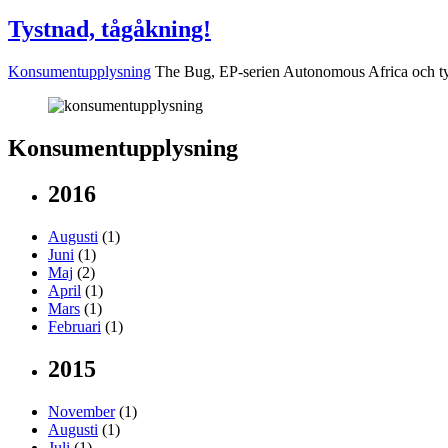
Tystnad, tågåkning!
Konsumentupplysning
The Bug, EP-serien Autonomous Africa och tys
Konsumentupplysning
2016
Augusti
(1)
Juni
(1)
Maj
(2)
April
(1)
Mars
(1)
Februari
(1)
2015
November
(1)
Augusti
(1)
Juli
(1)