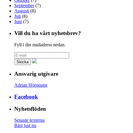
Oktober
(7)
September
(7)
Augusti
(8)
Juli
(8)
Juni
(7)
Vill du ha vårt nyhetsbrev?
Fyll i din mailadress nedan.
Ansvarig utgivare
Adrian Hörnquist
Facebook
Nyhetsflöden
Senaste texterna
Bäst just nu