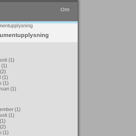
Om
umentupplysning
usti
(1)
(1)
(2)
l
(1)
s
(1)
uari
(1)
ember
(1)
usti
(1)
(1)
(2)
s
(1)