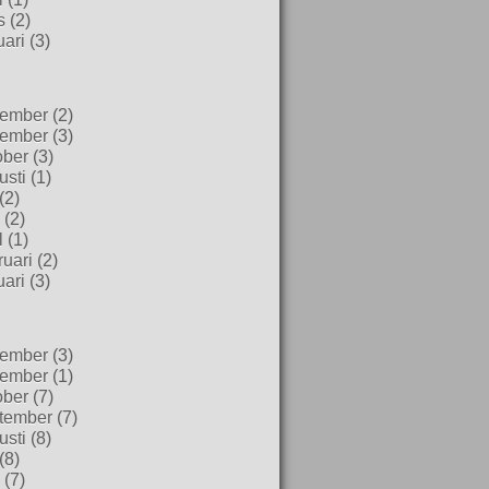
s
(2)
uari
(3)
ember
(2)
ember
(3)
ober
(3)
usti
(1)
(2)
(2)
l
(1)
uari
(2)
uari
(3)
ember
(3)
ember
(1)
ober
(7)
tember
(7)
usti
(8)
(8)
(7)