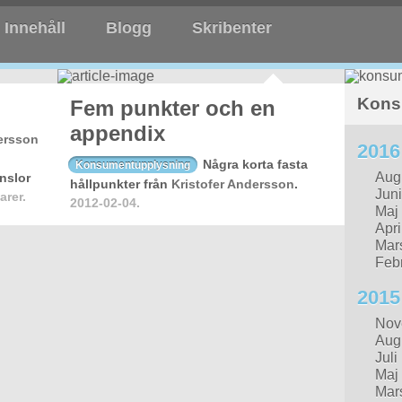
Innehåll
Blogg
Skribenter
Kons
Fem punkter och en
appendix
ersson
2016
Några korta fasta
Konsumentupplysning
Aug
nslor
hållpunkter från
Kristofer Andersson
.
Juni
rer.
2012-02-04.
Maj
Apri
Mar
Febr
2015
Nov
Aug
Juli
Maj
Mar