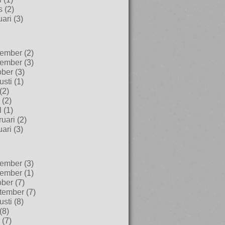
s
(2)
uari
(3)
ember
(2)
ember
(3)
ober
(3)
usti
(1)
(2)
(2)
l
(1)
uari
(2)
uari
(3)
ember
(3)
ember
(1)
ober
(7)
tember
(7)
usti
(8)
(8)
(7)