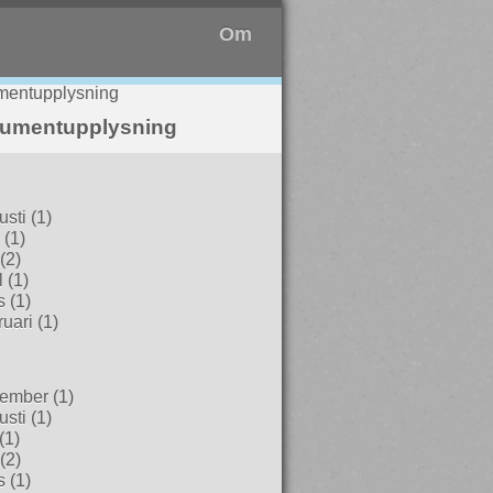
Om
umentupplysning
usti
(1)
(1)
(2)
l
(1)
s
(1)
uari
(1)
ember
(1)
usti
(1)
(1)
(2)
s
(1)