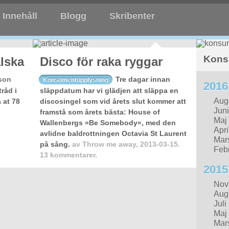
Innehåll
Blogg
Skribenter
Kons
lska
Disco för raka ryggar
son
Tre dagar innan
Konsumentupplysning
2016
råd i
släppdatum har vi glädjen att släppa en
Aug
 at 78
discosingel som vid årets slut kommer att
Juni
framstå som årets bästa: House of
Maj
Wallenbergs »Be Somebody«, med den
Apri
avlidne baldrottningen Octavia St Laurent
Mar
på sång.
av
Throw me away
,
2013-03-15.
Febr
13 kommentarer.
2015
Nov
Aug
Juli
Maj
Mar