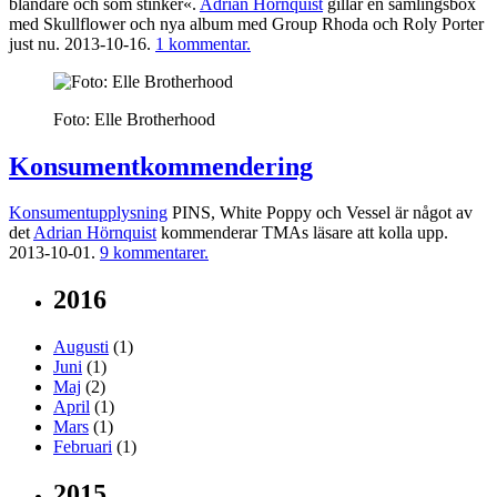
blandare och som stinker«.
Adrian Hörnquist
gillar en samlingsbox
med Skullflower och nya album med Group Rhoda och Roly Porter
just nu.
2013-10-16.
1 kommentar.
Foto: Elle Brotherhood
Konsumentkommendering
Konsumentupplysning
PINS, White Poppy och Vessel är något av
det
Adrian Hörnquist
kommenderar TMAs läsare att kolla upp.
2013-10-01.
9 kommentarer.
2016
Augusti
(1)
Juni
(1)
Maj
(2)
April
(1)
Mars
(1)
Februari
(1)
2015