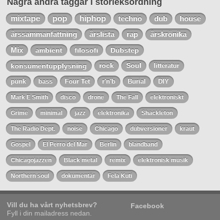
Några andra taggar i storleksordning
mixtape
pop
hiphop
techno
dub
house
årssammanfattning
årslista
rap
årskrönika
Mix
ambient
filosofi
Dubstep
konsumentupplysning
rock
Soul
litteratur
punk
bass
Four Tet
r'n'b
Burial
DIY
Mark E Smith
disco
drone
The Fall
elektroniskt
Grime
minimal
jazz
elektronika
Shackleton
The Radio Dept.
noise
Chicago
dubversioner
kraut
Gospel
El Perro del Mar
Berlin
blandband
Chicagojazzen
Black metal
remix
elektronisk musik
Northern soul
dokumentär
Fela Kuti
Vill du ha vårt nyhetsbrev?
Facebook
Fyll i din mailadress nedan.