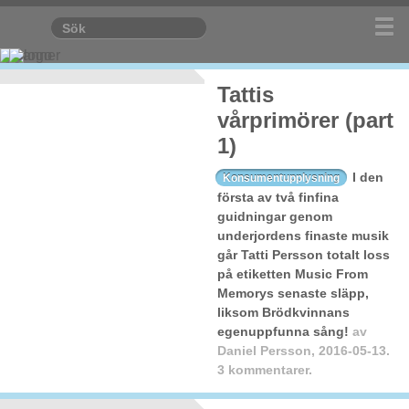
Tattis
vårprimörer (part
1)
I den
Konsumentupplysning
första av två finfina
guidningar genom
underjordens finaste musik
går Tatti Persson totalt loss
på etiketten Music From
Memorys senaste släpp,
liksom Brödkvinnans
egenuppfunna sång!
av
Daniel Persson
,
2016-05-13.
3 kommentarer.