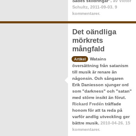
Sades skildringar".
av
Victor
Schultz
,
2011-09-03.
9
kommentarer.
Media tycoon Rupert Murdoch
Det oändliga
addresses a session of the World
Economic Forum (WEF) in Davos
mörkrets
January 24, 2008.
REUTERS/Denis Balibouse
mångfald
(SWITZERLAND)
Watains
Artikel
översättning från satanism
till musik är renare än
någonsin. Och sångaren
Erik Daniesson sjunger ord
som "darkness" och "satan"
med större insikt än förut.
Rickard Fredén
träffade
honom för att ta reda på
varför andlig utveckling ger
bättre musik.
2010-04-26.
15
kommentarer.