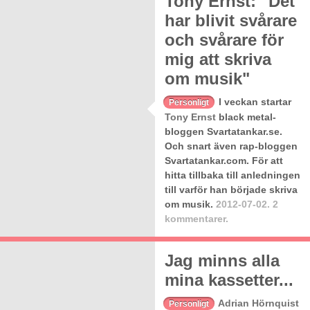
Tony Ernst: "Det
har blivit svårare
och svårare för
mig att skriva
om musik"
I veckan startar
Personligt
Tony Ernst
black metal-
bloggen Svartatankar.se.
Och snart även rap-bloggen
Svartatankar.com. För att
hitta tillbaka till anledningen
till varför han började skriva
om musik.
2012-07-02.
2
kommentarer.
Jag minns alla
mina kassetter...
Adrian Hörnquist
Personligt