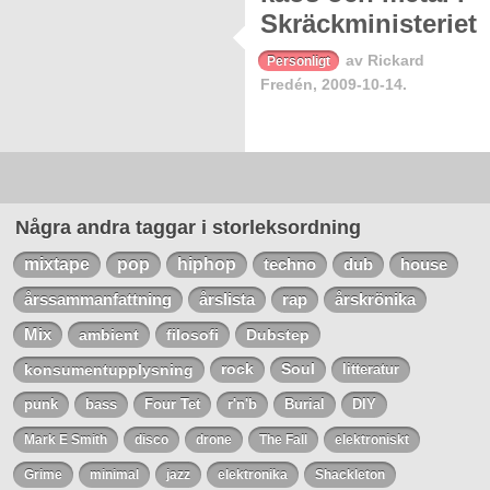
Skräckministeriet
av
Rickard
Personligt
Fredén
,
2009-10-14.
Erik Danielsson, Watain. Foto:
Pete Woods.
Några andra taggar i storleksordning
mixtape
pop
hiphop
techno
dub
house
årssammanfattning
årslista
rap
årskrönika
Mix
ambient
filosofi
Dubstep
konsumentupplysning
rock
Soul
litteratur
punk
bass
Four Tet
r'n'b
Burial
DIY
Mark E Smith
disco
drone
The Fall
elektroniskt
Grime
minimal
jazz
elektronika
Shackleton