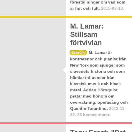
föreställningar om vad som
är fint och fult.
2015-08-13.
Karin Grisejente Jansson
M. Lamar:
Stillsam
förtvivlan
M. Lamar är
Intervju
kontratenor och pianist från
New York som sjunger som
slaveriets historia och som
hämtar influenser från
klassisk musik och black
metal.
Adrian Hörnquist
pratar med honom om
övervakning, operasång och
Quentin Tarantino.
2013-11-
22.
23 kommentarer.
Foto: Blioux