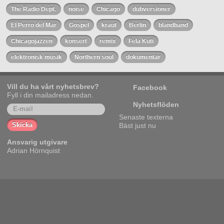
The Radio Dept.
noise
Chicago
dubversioner
El Perro del Mar
Gospel
kraut
Berlin
blandband
Chicagojazzen
konsert
remix
Fela Kuti
elektronisk musik
Northern soul
dokumentär
Vill du ha vårt nyhetsbrev?
Facebook
Fyll i din mailadress nedan.
Nyhetsflöden
Senaste texterna
Bäst just nu
Ansvarig utgivare
Adrian Hörnquist