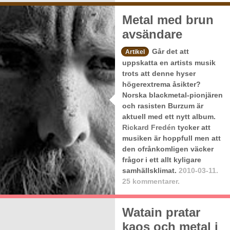
Metal med brun
avsändare
Går det att
Artikel
uppskatta en artists musik
trots att denne hyser
högerextrema åsikter?
Norska blackmetal-pionjären
och rasisten Burzum är
aktuell med ett nytt album.
Rickard Fredén
tycker att
musiken är hoppfull men att
den ofrånkomligen väcker
frågor i ett allt kyligare
samhällsklimat.
2010-03-11.
25 kommentarer.
Watain pratar
kaos och metal i