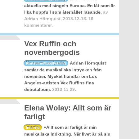
aktuella med singeln Europa. En låt som är
lika hoppfull som återhållet rasande.
av
Adrian Hörnquist
,
2013-12-13.
16
kommentarer.
Vex Ruffin och
novembergodis
Adrian Hörnquist
Konsumentupplysning
samlar de musikaliska intrycken från
november. Mycket handlar om Los
Angeles-artisten Vex Ruffins fina
debutalbum.
2013-11-29.
Elena Wolay: Allt som är
farligt
»Allt som är farligt är min
Intervju
musikaliska inriktning. När livet är på sin