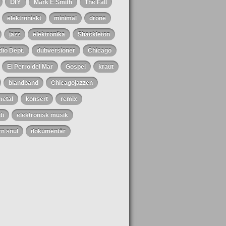
DIY
Mark E Smith
The Fall
elektroniskt
minimal
drone
jazz
elektronika
Shackleton
io Dept.
dubversioner
Chicago
El Perro del Mar
Gospel
kraut
blandband
Chicagojazzen
metal
konsert
remix
ti
elektronisk musik
n soul
dokumentär