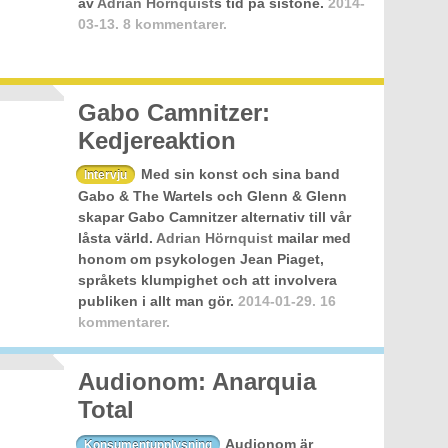
av
Adrian Hörnquist
s tid på sistone.
2014-
03-13.
8 kommentarer.
Gabo Camnitzer:
Kedjereaktion
Med sin konst och sina band
Intervju
Gabo & The Wartels och Glenn & Glenn
skapar Gabo Camnitzer alternativ till vår
låsta värld.
Adrian Hörnquist
mailar med
honom om psykologen Jean Piaget,
språkets klumpighet och att involvera
publiken i allt man gör.
2014-01-29.
16
kommentarer.
Audionom: Anarquia
Total
Audionom är
Konsumentupplysning