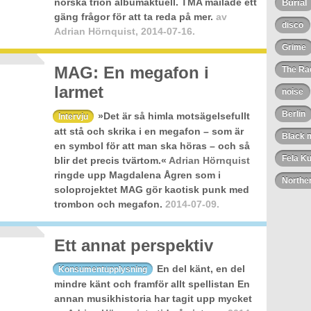
norska trion albumaktuell. TMA mailade ett
Burial
gäng frågor för att ta reda på mer.
av
disco
Adrian Hörnquist
,
2014-07-16.
Grime
MAG: En megafon i
The Rad
larmet
noise
Berlin
»Det är så himla motsägelsefullt
Intervju
att stå och skrika i en megafon – som är
Black 
en symbol för att man ska höras – och så
Fela Ku
blir det precis tvärtom.«
Adrian Hörnquist
ringde upp Magdalena Ågren som i
Norther
soloprojektet MAG gör kaotisk punk med
trombon och megafon.
2014-07-09.
Ett annat perspektiv
En del känt, en del
Konsumentupplysning
mindre känt och framför allt spellistan En
annan musikhistoria har tagit upp mycket