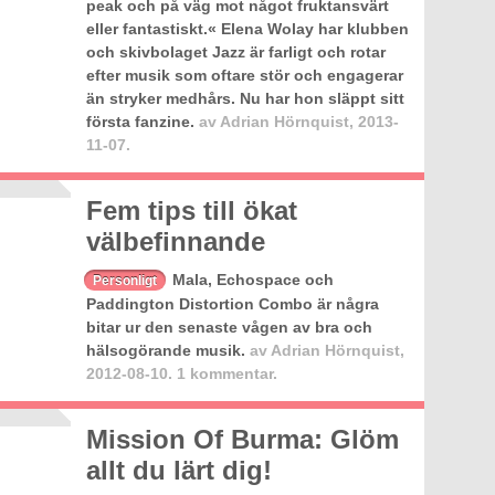
peak och på väg mot något fruktansvärt
eller fantastiskt.« Elena Wolay har klubben
och skivbolaget Jazz är farligt och rotar
efter musik som oftare stör och engagerar
än stryker medhårs. Nu har hon släppt sitt
första fanzine.
av
Adrian Hörnquist
,
2013-
11-07.
Fem tips till ökat
välbefinnande
Mala, Echospace och
Personligt
Paddington Distortion Combo är några
bitar ur den senaste vågen av bra och
hälsogörande musik.
av
Adrian Hörnquist
,
2012-08-10.
1 kommentar.
Mission Of Burma: Glöm
allt du lärt dig!