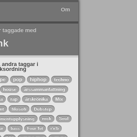
Om
r taggade med
nk
 andra taggar i
eksordning
ape
pop
hiphop
techno
house
årssammanfattning
ta
rap
årskrönika
Mix
nt
filosofi
Dubstep
mentupplysning
rock
Soul
ur
bass
Four Tet
r'n'b