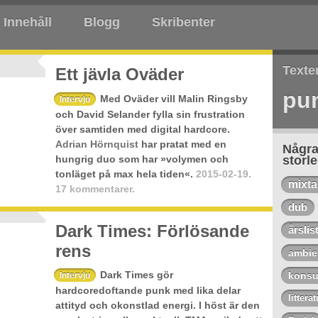
Innehåll
Blogg
Skribenter
Texte
Ett jävla Oväder
pu
Med Oväder vill Malin Ringsby
Intervju
och David Selander fylla sin frustration
över samtiden med digital hardcore.
Adrian Hörnquist
har pratat med en
Några
hungrig duo som har »volymen och
storl
tonläget på max hela tiden«.
2015-02-19.
mixt
17 kommentarer.
dub
Dark Times: Förlösande
årslis
rens
ambie
Dark Times gör
konsu
Intervju
hardcoredoftande punk med lika delar
litterat
attityd och okonstlad energi. I höst är den