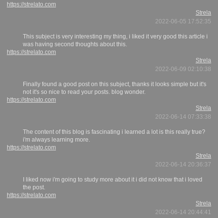
https://strelato.com
Strela
2022-06-05 17:52:35
This subject is very interesting my thing, i liked it very good this article i
was having second thoughts about this.
https://strelato.com
Strela
2022-06-09 02:10:38
Finally found a good post on this subject, thanks it looks simple but it's
not it's so nice to read your posts. blog wonder.
https://strelato.com
Strela
2022-06-14 07:33:38
The content of this blog is fascinating i learned a lot is this really true?
i'm always learning more.
https://strelato.com
Strela
2022-06-14 20:36:37
I liked now i'm going to study more about it i did not know that i loved
the post.
https://strelato.com
Strela
2022-06-14 20:44:41