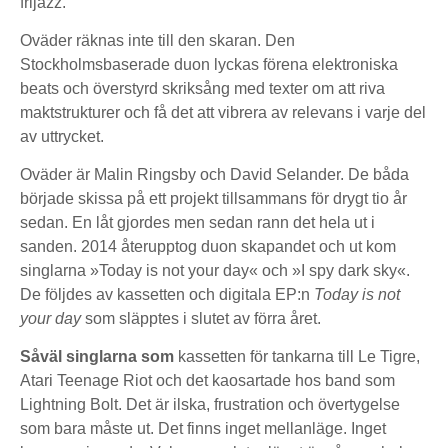
frijazz.
Oväder räknas inte till den skaran. Den
Stockholmsbaserade duon lyckas förena elektroniska
beats och överstyrd skriksång med texter om att riva
maktstrukturer och få det att vibrera av relevans i varje del
av uttrycket.
Oväder är Malin Ringsby och David Selander. De båda
började skissa på ett projekt tillsammans för drygt tio år
sedan. En låt gjordes men sedan rann det hela ut i
sanden. 2014 återupptog duon skapandet och ut kom
singlarna »Today is not your day« och »I spy dark sky«.
De följdes av kassetten och digitala EP:n
Today is not
your day
som släpptes i slutet av förra året.
Såväl singlarna som
kassetten för tankarna till Le Tigre,
Atari Teenage Riot och det kaosartade hos band som
Lightning Bolt. Det är ilska, frustration och övertygelse
som bara måste ut. Det finns inget mellanläge. Inget