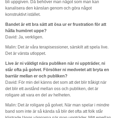
bli uppgiven. Då behöver man något som man kan
kanalisera den känslan genom och göra något
konstruktivt istället.
Bandet är ett bra sätt att ösa ur er frustration för att
hålla humöret uppe?
David: Ja, verkligen.
Malin: Det är våra terapisessioner, särskilt att spela live.
Det är värsta utloppet.
Live är ni väldigt nära publiken när ni uppträder, ni
står ofta på golvet. Försöker ni medvetet att bryta en
barriär mellan er och publiken?
David: För min del känns det som att det blir tråkigt när
det blir ett avstånd mellan oss och publiken, det är
roligare att vara en del av helheten.
Malin: Det är roligare på golvet. När man spelar i mindre
band som inte är så kända så blir det ofta att folk står
klistrade längs väggarna när man uppträder. Mitt emellan