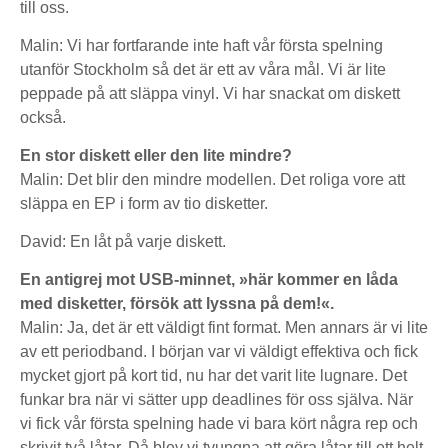
till oss.
Malin: Vi har fortfarande inte haft vår första spelning
utanför Stockholm så det är ett av våra mål. Vi är lite
peppade på att släppa vinyl. Vi har snackat om diskett
också.
En stor diskett eller den lite mindre?
Malin: Det blir den mindre modellen. Det roliga vore att
släppa en EP i form av tio disketter.
David: En låt på varje diskett.
En antigrej mot USB-minnet, »här kommer en låda
med disketter, försök att lyssna på dem!«.
Malin: Ja, det är ett väldigt fint format. Men annars är vi lite
av ett periodband. I början var vi väldigt effektiva och fick
mycket gjort på kort tid, nu har det varit lite lugnare. Det
funkar bra när vi sätter upp deadlines för oss själva. När
vi fick vår första spelning hade vi bara kört några rep och
skrivit två låtar. Då blev vi tvungna att göra låtar till ett helt