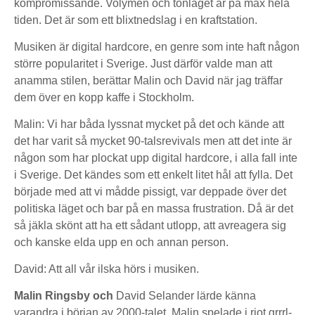
kompromissande. Volymen och tonläget är på max hela
tiden. Det är som ett blixtnedslag i en kraftstation.
Musiken är digital hardcore, en genre som inte haft någon
större popularitet i Sverige. Just därför valde man att
anamma stilen, berättar Malin och David när jag träffar
dem över en kopp kaffe i Stockholm.
Malin: Vi har båda lyssnat mycket på det och kände att
det har varit så mycket 90-talsrevivals men att det inte är
någon som har plockat upp digital hardcore, i alla fall inte
i Sverige. Det kändes som ett enkelt litet hål att fylla. Det
började med att vi mådde pissigt, var deppade över det
politiska läget och bar på en massa frustration. Då är det
så jäkla skönt att ha ett sådant utlopp, att avreagera sig
och kanske elda upp en och annan person.
David: Att all vår ilska hörs i musiken.
Malin Ringsby och
David Selander lärde känna
varandra i början av 2000-talet. Malin spelade i riot grrrl-