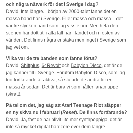
och några nätverk för det i Sverige i dag?
David: Inte längre. I början av 2000-talet fanns det en
massa band här i Sverige. Eller massa och massa – det
var tre stycken band som jag visste om. Men hela den
scenen har dött ut, i alla fall här i landet och i resten av
världen. Det finns några enstaka men inget i Sverige som
jag vet om.
Vilka var de tre banden som fanns förut?
David:
Shiftplus
,
64Revolt
och
Babylon Disco
, det är de
jag känner till i Sverige. Förutom Babylon Disco, som jag
tror fortfarande är aktiva, så slutade de andra för en
massa år sedan. Det är bara vi som håller fanan uppe
(skratt).
På tal om det, jag såg att Atari Teenage Riot släpper
en ny skiva nu i februari (
Reset
). De finns fortfarande?
David: Ja, fast de har blivit lite mer synthpoppiga, det är
inte så mycket digital hardcore över dem längre.