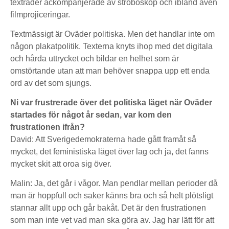
textrader ackompanjerade av stroboskop och ibland även
filmprojiceringar.
Textmässigt är Oväder politiska. Men det handlar inte om
någon plakatpolitik. Texterna knyts ihop med det digitala
och hårda uttrycket och bildar en helhet som är
omstörtande utan att man behöver snappa upp ett enda
ord av det som sjungs.
Ni var frustrerade över det politiska läget när Oväder
startades för något år sedan, var kom den
frustrationen ifrån?
David: Att Sverigedemokraterna hade gått framåt så
mycket, det feministiska läget över lag och ja, det fanns
mycket skit att oroa sig över.
Malin: Ja, det går i vågor. Man pendlar mellan perioder då
man är hoppfull och saker känns bra och så helt plötsligt
stannar allt upp och går bakåt. Det är den frustrationen
som man inte vet vad man ska göra av. Jag har lätt för att