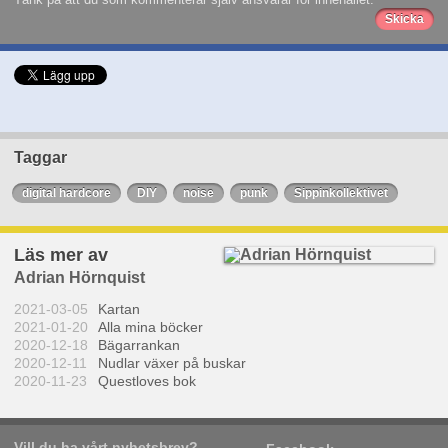
Taggar
digital hardcore
DIY
noise
punk
Sippinkollektivet
Läs mer av
Adrian Hörnquist
2021-03-05
Kartan
2021-01-20
Alla mina böcker
2020-12-18
Bägarrankan
2020-12-11
Nudlar växer på buskar
2020-11-23
Questloves bok
Vill du ha vårt nyhetsbrev?