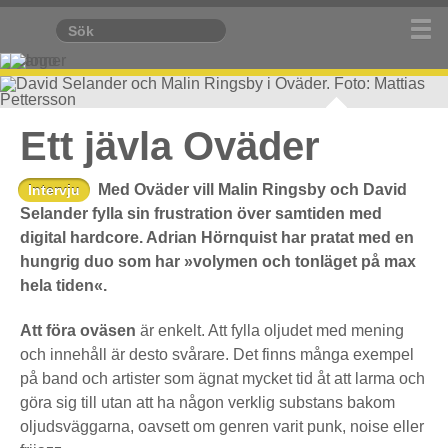
David Selander och Malin Ringsby i Oväder. Foto:
Ett jävla Oväder
Mattias Pettersson
Med Oväder vill Malin Ringsby och David
Intervju
Selander fylla sin frustration över samtiden med
digital hardcore. Adrian Hörnquist har pratat med en
hungrig duo som har »volymen och tonläget på max
hela tiden«.
Att föra oväsen
är enkelt. Att fylla oljudet med mening
och innehåll är desto svårare. Det finns många exempel
på band och artister som ägnat mycket tid åt att larma och
göra sig till utan att ha någon verklig substans bakom
oljudsväggarna, oavsett om genren varit punk, noise eller