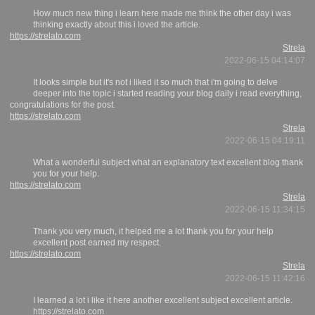
How much new thing i learn here made me think the other day i was
thinking exactly about this i loved the article.
https://strelato.com
Strela
2022-06-15 04:14:07
It looks simple but it's not i liked it so much that i'm going to delve
deeper into the topic i started reading your blog daily i read everything,
congratulations for the post.
https://strelato.com
Strela
2022-06-15 04:19:11
What a wonderful subject what an explanatory text excellent blog thank
you for your help.
https://strelato.com
Strela
2022-06-15 11:34:15
Thank you very much, it helped me a lot thank you for your help
excellent post earned my respect.
https://strelato.com
Strela
2022-06-15 11:42:16
I learned a lot i like it here another excellent subject excellent article.
https://strelato.com