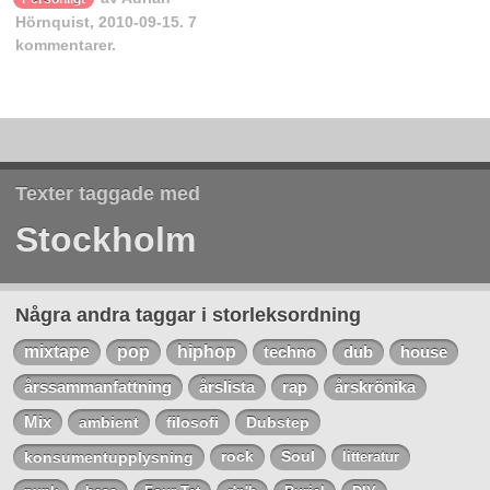
Hörnquist
,
2010-09-15.
7
kommentarer.
Texter taggade med
Stockholm
Några andra taggar i storleksordning
mixtape
pop
hiphop
techno
dub
house
årssammanfattning
årslista
rap
årskrönika
Mix
ambient
filosofi
Dubstep
konsumentupplysning
rock
Soul
litteratur