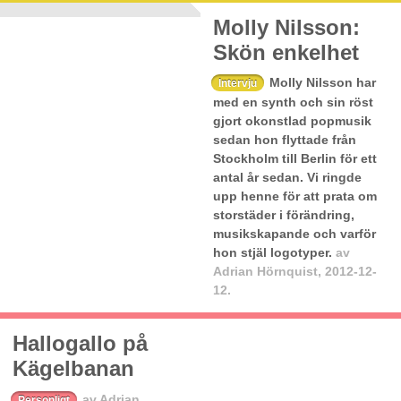
Molly Nilsson:
Skön enkelhet
Molly Nilsson har
Intervju
med en synth och sin röst
gjort okonstlad popmusik
sedan hon flyttade från
Stockholm till Berlin för ett
antal år sedan. Vi ringde
upp henne för att prata om
storstäder i förändring,
musikskapande och varför
hon stjäl logotyper.
av
Adrian Hörnquist
,
2012-12-
12.
Hallogallo på
Kägelbanan
av
Adrian
Personligt