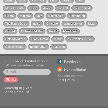
punk
bass
Four Tet
r'n'b
Burial
DIY
Mark E Smith
disco
drone
The Fall
elektroniskt
Grime
minimal
jazz
elektronika
Shackleton
The Radio Dept.
noise
Chicago
dubversioner
kraut
Gospel
El Perro del Mar
Berlin
blandband
Chicagojazzen
Black metal
remix
elektronisk musik
Northern soul
dokumentär
Fela Kuti
Vill du ha vårt nyhetsbrev?
Facebook
Fyll i din mailadress nedan.
Nyhetsflöden
Senaste texterna
Bäst just nu
Ansvarig utgivare
Adrian Hörnquist