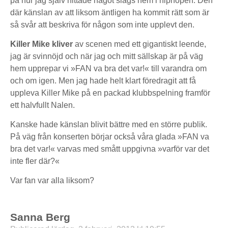
på hur jag själv hittade något slags hem i hiphopen. Den
där känslan av att liksom äntligen ha kommit rätt som är
så svår att beskriva för någon som inte upplevt den.
Killer Mike kliver
av scenen med ett gigantiskt leende,
jag är svinnöjd och när jag och mitt sällskap är på väg
hem upprepar vi »FAN va bra det var!« till varandra om
och om igen. Men jag hade helt klart föredragit att få
uppleva Killer Mike på en packad klubbspelning framför
ett halvfullt Nalen.
Kanske hade känslan blivit bättre med en större publik.
På väg från konserten börjar också våra glada »FAN va
bra det var!« varvas med smått uppgivna »varför var det
inte fler där?«
Var fan var alla liksom?
Sanna Berg