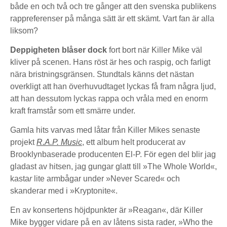
både en och två och tre gånger att den svenska publikens
rappreferenser på många sätt är ett skämt. Vart fan är alla
liksom?
Deppigheten blåser dock
fort bort när Killer Mike väl
kliver på scenen. Hans röst är hes och raspig, och farligt
nära bristningsgränsen. Stundtals känns det nästan
overkligt att han överhuvudtaget lyckas få fram några ljud,
att han dessutom lyckas rappa och vråla med en enorm
kraft framstår som ett smärre under.
Gamla hits varvas med låtar från Killer Mikes senaste
projekt
R.A.P. Music
, ett album helt producerat av
Brooklynbaserade producenten El-P. För egen del blir jag
gladast av hitsen, jag gungar glatt till »The Whole World«,
kasta
r
lite armbågar under »Never Scared« och
skanderar med i »Kryptonite«.
En av konsertens höjdpunkter är »Reagan«, där Killer
Mike bygger vidare på en av låtens sista rader, »Who the