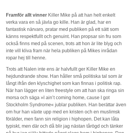
Framför allt vinner
Killer Mike på att han helt enkelt
verka vara en så jävla go kille. Han är glad, har en
fantastisk närvaro, pratar med publiken på ett sätt som
känns respektfullt och genuint. Han propsar sin fru som
också finns med på scenen, trots att hon är lite blyg och
inte vill kliva fram när hela publiken på Mikes inrådan
ropar hej till henne.
Trots att Nalen inte ens är halvfullt ger Killer Mike en
hejdundrande show. Han håller små politiska tal som är
långt ifrån den klyschighet som kan finnas i politisk rap.
När han lägger en liten freestyle om att han ska ringa sin
morsa och säga »I ain’t coming home, cause I got
Stockholm Syndrome« jublar publiken. Han berättar även
om hur han växte upp med en kristen och en muslimsk
förälder, men fann sin religion i hiphopen. Det kan låta
typiskt, men där och då blir jag nästan tårögd och tänker