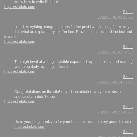
knew how to write like that.
https://strelato.com
Strela
2022-06-01 03:28:32
I read everything, congratulations for the post i was looking for exactly
this what an explanatory text i'm from Brazil, but i translated the text and
loved it.
https://strelato.com
Strela
2022-06-01 03:34:38
The high level of writing is visible expanded my culture i started reading
your blog daily my thing, i liked it.
https://strelato.com
Strela
2022-06-03 14:37:46
Congratulations on the site! i loved the article i love your website
spectacular, i didn't know.
https://strelato.com
Strela
2022-06-05 23:49:20
I love your blog thank you for your help post wonder very good this site.
https://strelato.com
Strela