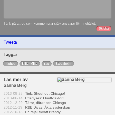
Tänk på att du som kommenterar själv ansvarar för innehållet.
Tweeta
Taggar
hiphop
Killer Mike
rap
Stockholm
Läs mer av
Sanna Berg
2013-08-28
Tink: Shout out Chicago!
2013-06-14
Efterlyses: Ouuff-faktor!
2012-12-29
Tårar, dårar och Chicago
2012-11-19
R&B Divas: Äkta systerskap
2012-10-18
En rejäl skvätt Brandy