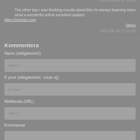
2022-06-09 11:59:04
The other day i was thinking exactly about this i'm always learning more
what a wonderful article excellent subject.
https://strelato.com
Strela
2022-06-18 21:13:10
Kommentera
Namn (obligatoriskt)
E-post (obligatoriskt, visas ej)
Webbsida (URL)
Kommentar