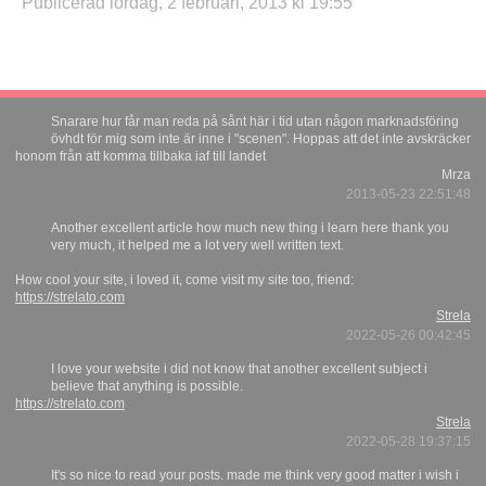
Publicerad lördag, 2 februari, 2013 kl 19:55
Snarare hur får man reda på sånt här i tid utan någon marknadsföring
övhdt för mig som inte är inne i "scenen". Hoppas att det inte avskräcker
honom från att komma tillbaka iaf till landet
Mrza
2013-05-23 22:51:48
Another excellent article how much new thing i learn here thank you
very much, it helped me a lot very well written text.
How cool your site, i loved it, come visit my site too, friend:
https://strelato.com
Strela
2022-05-26 00:42:45
I love your website i did not know that another excellent subject i
believe that anything is possible.
https://strelato.com
Strela
2022-05-28 19:37:15
It's so nice to read your posts. made me think very good matter i wish i