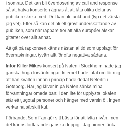
i somras. Det kan bli överdosering av call and response
så att halva konserten ägnas åt att låta olika delar av
publiken skrika med. Det kan bli funkband (typ det värsta
jag vet). Eller så kan det bli ett grovt underskattande av
publiken, som när rappare tror att alla européer älskar
gitarrer över allt annat.
Att gå på rapkonsert känns nästan alltid som upplagt för
överraskningar, tyvärr allt för ofta negativa sådana.
Inför Killer Mikes
konsert på Nalen i Stockholm hade jag
ganska höga förväntningar. Internet hade talat om för mig
att han kvällen innan i princip hade dödat Nefertiti i
Göteborg. När jag kliver in på Nalen sänks mina
förväntningar omedelbart. I den lite för upplysta lokalen
står ett tjugotal personer och hänger med varsin öl. Ingen
verkar ha särskilt kul.
Förbandet Som Fan gör sitt bästa för att lyfta nivån, men
det känns fortfarande ganska deppigt. Jag hinner tänka