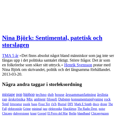
Nina Björk: Sentimental, patetisk och
storslagen
TMA 5 år
»Det finns absolut något bland människor som jag inte ser
fångas upp i det politiska samtalet riktigt. Större frågor. Det är som
en folkrörelse som söker sitt uttryck.«
Henrik Svensson
pratar med
Nina Björk om skrivandet, politik och det långsamma förhållandet.
2013-03-20.
Några andra taggar i storleksordning
mixtape
pop
hiphop
techno
dub
house
årssammanfattning
årslista
rap
årskrönika
Mix
ambient
filosofi
Dubstep
konsumentupplysning
rock
Soul
litteratur
punk
bass
Four Tet
r'n'b
Burial
DIY
Mark E Smith
disco
drone
The
Fall
elektroniskt
Grime
minimal
jazz
elektronika
Shackleton
The Radio Dept.
noise
Chicago
dubversioner
kraut
Gospel
El Perro del Mar
Berlin
blandband
Chicagojazzen