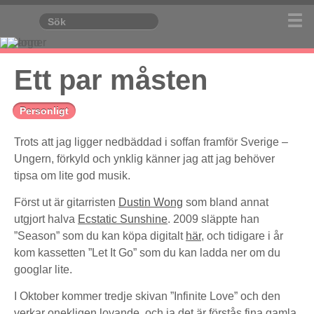
Ett par måsten
Personligt
Trots att jag ligger nedbäddad i soffan framför Sverige –
Ungern, förkyld och ynklig känner jag att jag behöver
tipsa om lite god musik.
Först ut är gitarristen
Dustin Wong
som bland annat
utgjort halva
Ecstatic Sunshine
. 2009 släppte han
”Season” som du kan köpa digitalt
här
, och tidigare i år
kom kassetten ”Let It Go” som du kan ladda ner om du
googlar lite.
I Oktober kommer tredje skivan ”Infinite Love” och den
verkar onekligen lovande, och ja det är förstås fina gamla