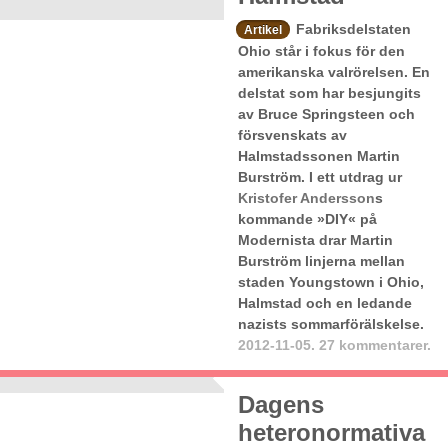
Fabriksdelstaten
Artikel
Ohio står i fokus för den
amerikanska valrörelsen. En
delstat som har besjungits
av Bruce Springsteen och
försvenskats av
Halmstadssonen Martin
Burström. I ett utdrag ur
Kristofer Andersson
s
kommande »DIY« på
Modernista drar Martin
Burström linjerna mellan
staden Youngstown i Ohio,
Halmstad och en ledande
nazists sommarförälskelse.
2012-11-05.
27 kommentarer.
Dagens
heteronormativa