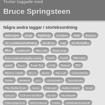
Texter taggade med
Bruce Springsteen
Några andra taggar i storleksordning
mixtape
pop
hiphop
techno
dub
house
årssammanfattning
årslista
rap
årskrönika
Mix
ambient
filosofi
Dubstep
konsumentupplysning
rock
Soul
litteratur
punk
bass
Four Tet
r'n'b
Burial
DIY
Mark E Smith
disco
drone
The Fall
elektroniskt
Grime
minimal
jazz
elektronika
Shackleton
The Radio Dept.
noise
Chicago
dubversioner
kraut
Gospel
El Perro del Mar
Berlin
blandband
Chicagojazzen
Black metal
remix
elektronisk musik