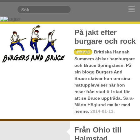
På jakt efter
burgare och rock
Brittiska Hannah
Intervju
Summers älskar hamburgare
och Bruce Springsteen. På
sin blogg Burgers And
Bruce skriver hon om sina
matupplevelser när hon
reser från stad till stad för
att se Bruce uppträda.
Sara-
Märta Höglund
mailar med
henne.
2014-01-13.
Från Ohio till
Halmstad