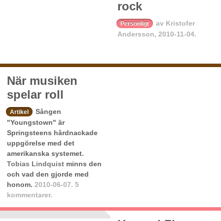
rock
av
Kristofer
Personligt
Andersson
,
2010-11-04.
När musiken
spelar roll
Sången
Artikel
"Youngstown" är
Springsteens hårdnackade
uppgörelse med det
amerikanska systemet.
Tobias Lindquist
minns den
och vad den gjorde med
honom.
2010-06-07.
5
kommentarer.