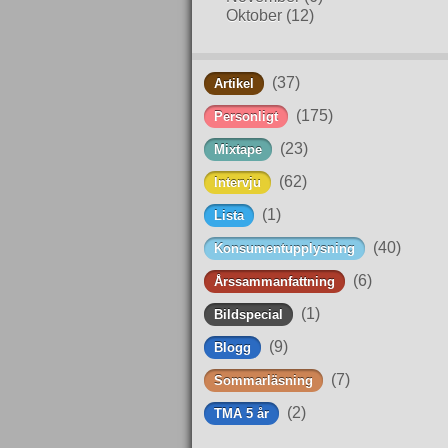
Oktober
(12)
(37)
Artikel
(175)
Personligt
(23)
Mixtape
(62)
Intervju
(1)
Lista
(40)
Konsumentupplysning
(6)
Årssammanfattning
(1)
Bildspecial
(9)
Blogg
(7)
Sommarläsning
(2)
TMA 5 år