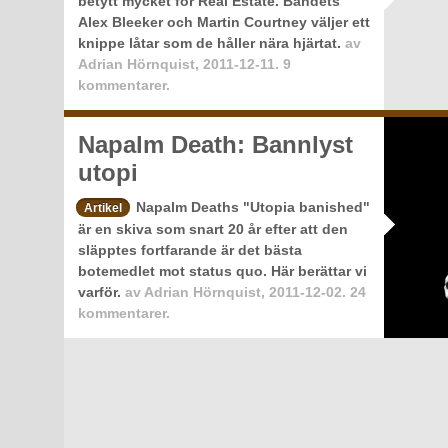
betytt mycket för Real Estate. Bandets
Alex Bleeker och Martin Courtney väljer ett
knippe låtar som de håller nära hjärtat.
av
Adrian Hörnquist
,
2011-12-11.
9
kommentarer.
Napalm Death: Bannlyst
utopi
Napalm Deaths "Utopia banished"
Artikel
är en skiva som snart 20 år efter att den
släpptes fortfarande är det bästa
botemedlet mot status quo. Här berättar vi
varför.
av
Adrian Hörnquist
,
2011-12-02.
24
kommentarer.