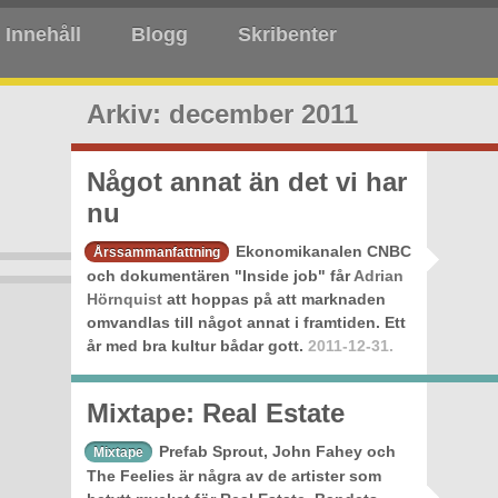
Innehåll
Blogg
Skribenter
Arkiv: december 2011
Något annat än det vi har
nu
Ekonomikanalen CNBC
Årssammanfattning
och dokumentären "Inside job" får
Adrian
Hörnquist
att hoppas på att marknaden
omvandlas till något annat i framtiden. Ett
år med bra kultur bådar gott.
2011-12-31.
Mixtape: Real Estate
Prefab Sprout, John Fahey och
Mixtape
The Feelies är några av de artister som