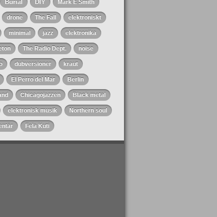
Burial
DIY
Mark E Smith
drone
The Fall
elektroniskt
minimal
jazz
elektronika
eton
The Radio Dept.
noise
o
dubversioner
kraut
El Perro del Mar
Berlin
and
Chicagojazzen
Black metal
elektronisk musik
Northern soul
ntär
Fela Kuti