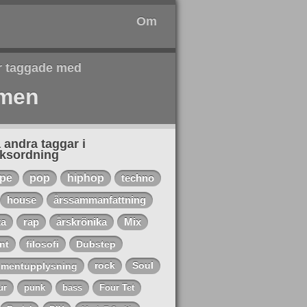
Om
r taggade med
men
 andra taggar i
eksordning
ape
pop
hiphop
techno
house
årssammanfattning
ta
rap
årskrönika
Mix
nt
filosofi
Dubstep
mentupplysning
rock
Soul
ur
punk
bass
Four Tet