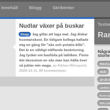
Innehåll
Blogg
Skribenter
Texte
Nudlar växer på buskar
Ra
Jag gillar att laga mat. Jag älskar
Blogg
husmanskost. En tidigare kollega kallade
mig en gång för ”sås och potatis-kille”.
Det är en väldigt träffande beskrivning.
Några
Jag tycker om basföda på tallriken. Finns
storl
det dessutom en sås man kan hälla över
mixt
så jublar min mage.
av
Adrian Hörnquist
,
2020-12-11.
89 kommentarer.
dub
årslis
ambie
konsu
litterat