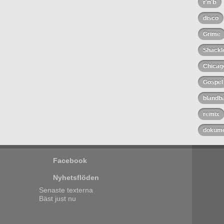
r'n'b
disco
Grime
Shackl
Chicag
Gospel
blandb
remix
dokume
Facebook
Nyhetsflöden
Senaste texterna
Bäst just nu