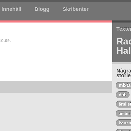
Innehåll
Blogg
Skribenter
Texte
Rad
10-09-
Hal
Några
storl
mixt
dub
årslis
ambie
konsu