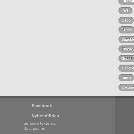
litterat
r'n'b
disco
Grime
Shackl
Chicag
Gospel
blandb
remix
dokume
Facebook
Nyhetsflöden
Senaste texterna
Bäst just nu