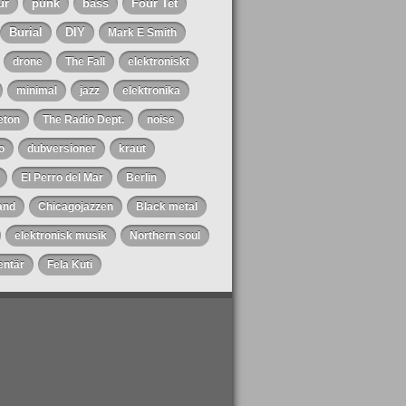
ur
punk
bass
Four Tet
Burial
DIY
Mark E Smith
drone
The Fall
elektroniskt
minimal
jazz
elektronika
eton
The Radio Dept.
noise
o
dubversioner
kraut
El Perro del Mar
Berlin
and
Chicagojazzen
Black metal
elektronisk musik
Northern soul
ntär
Fela Kuti