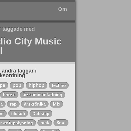
Om
r taggade med
io City Music
l
 andra taggar i
eksordning
ape
pop
hiphop
techno
house
årssammanfattning
ta
rap
årskrönika
Mix
nt
filosofi
Dubstep
mentupplysning
rock
Soul