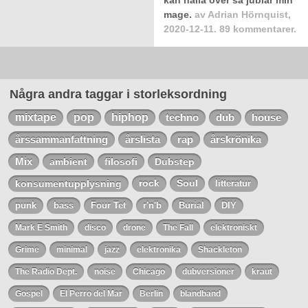
kan hälla över så jublar min
mage.
av
Adrian Hörnquist
,
2020-12-11.
89 kommentarer.
Några andra taggar i storleksordning
mixtape
pop
hiphop
techno
dub
house
årssammanfattning
årslista
rap
årskrönika
Mix
ambient
filosofi
Dubstep
konsumentupplysning
rock
Soul
litteratur
punk
bass
Four Tet
r'n'b
Burial
DIY
Mark E Smith
disco
drone
The Fall
elektroniskt
Grime
minimal
jazz
elektronika
Shackleton
The Radio Dept.
noise
Chicago
dubversioner
kraut
Gospel
El Perro del Mar
Berlin
blandband