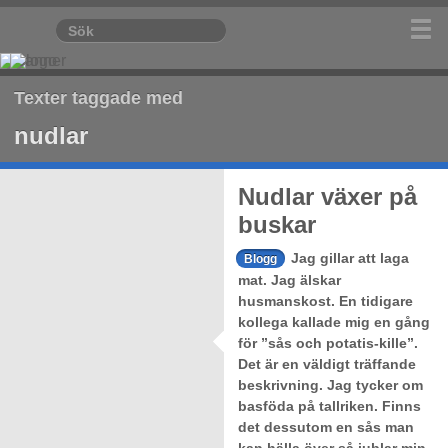
Texter taggade med
nudlar
Nudlar växer på
buskar
Jag gillar att laga
Blogg
mat. Jag älskar
husmanskost. En tidigare
kollega kallade mig en gång
för ”sås och potatis-kille”.
Det är en väldigt träffande
beskrivning. Jag tycker om
basföda på tallriken. Finns
det dessutom en sås man