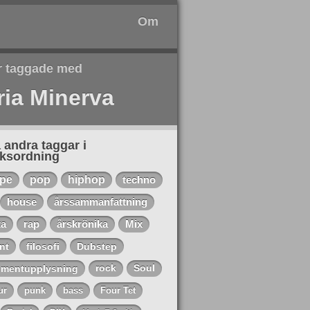
Om
r taggade med
ia Minerva
 andra taggar i
eksordning
ape
pop
hiphop
techno
house
årssammanfattning
ta
rap
årskrönika
Mix
nt
filosofi
Dubstep
mentupplysning
rock
Soul
ur
punk
bass
Four Tet