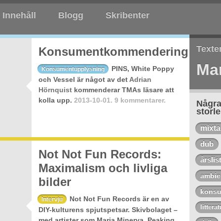
Innehåll
Blogg
Skribenter
Texte
Konsumentkommendering
Mar
PINS, White Poppy
Konsumentupplysning
och Vessel är något av det
Adrian
Hörnquist
kommenderar TMAs läsare att
kolla upp.
2013-10-01.
9 kommentarer.
Några
storl
mixt
dub
Not Not Fun Records:
årslis
Maximalism och livliga
ambie
bilder
konsu
Not Not Fun Records är en av
Intervju
litterat
DIY-kulturens spjutspetsar. Skivbolaget –
med artister som Maria Minerva, Peaking