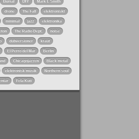
Burial
DIY
Mark E Smith
drone
The Fall
elektroniskt
minimal
jazz
elektronika
eton
The Radio Dept.
noise
o
dubversioner
kraut
El Perro del Mar
Berlin
and
Chicagojazzen
Black metal
elektronisk musik
Northern soul
ntär
Fela Kuti