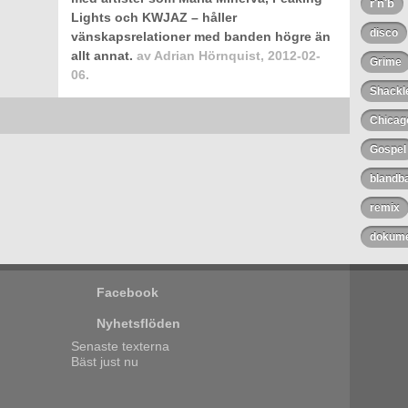
r'n'b
Lights och KWJAZ – håller
disco
vänskapsrelationer med banden högre än
allt annat.
av
Adrian Hörnquist
,
2012-02-
Grime
06.
Shackl
Chicag
Gospel
blandb
remix
dokume
Facebook
Nyhetsflöden
Senaste texterna
Bäst just nu