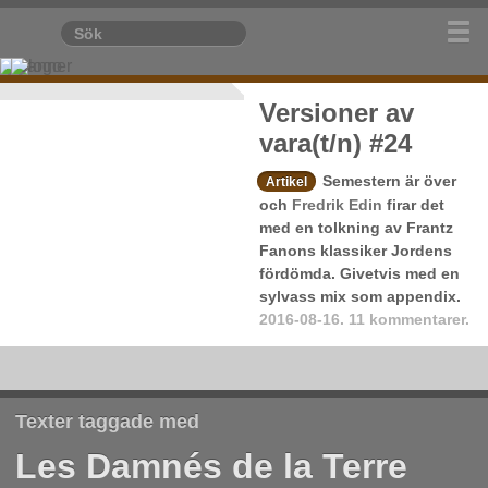
Versioner av
vara(t/n) #24
Semestern är över
Artikel
och
Fredrik Edin
firar det
med en tolkning av Frantz
Fanons klassiker Jordens
fördömda. Givetvis med en
sylvass mix som appendix.
2016-08-16.
11 kommentarer.
Texter taggade med
Les Damnés de la Terre