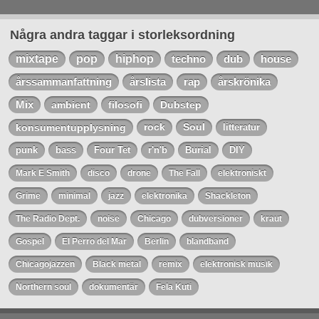
Några andra taggar i storleksordning
mixtape
pop
hiphop
techno
dub
house
årssammanfattning
årslista
rap
årskrönika
Mix
ambient
filosofi
Dubstep
konsumentupplysning
rock
Soul
litteratur
punk
bass
Four Tet
r'n'b
Burial
DIY
Mark E Smith
disco
drone
The Fall
elektroniskt
Grime
minimal
jazz
elektronika
Shackleton
The Radio Dept.
noise
Chicago
dubversioner
kraut
Gospel
El Perro del Mar
Berlin
blandband
Chicagojazzen
Black metal
remix
elektronisk musik
Northern soul
dokumentär
Fela Kuti