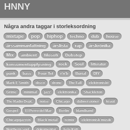
HNNY
Några andra taggar i storleksordning
mixtape
pop
hiphop
techno
dub
house
årssammanfattning
årslista
rap
årskrönika
Mix
ambient
filosofi
Dubstep
konsumentupplysning
rock
Soul
litteratur
punk
bass
Four Tet
r'n'b
Burial
DIY
Mark E Smith
disco
drone
The Fall
elektroniskt
Grime
minimal
jazz
elektronika
Shackleton
The Radio Dept.
noise
Chicago
dubversioner
kraut
Gospel
El Perro del Mar
Berlin
blandband
Chicagojazzen
Black metal
remix
elektronisk musik
Northern soul
dokumentär
Fela Kuti