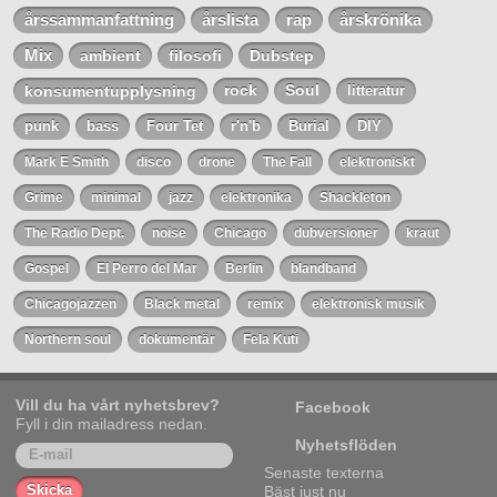
årssammanfattning
årslista
rap
årskrönika
Mix
ambient
filosofi
Dubstep
konsumentupplysning
rock
Soul
litteratur
punk
bass
Four Tet
r'n'b
Burial
DIY
Mark E Smith
disco
drone
The Fall
elektroniskt
Grime
minimal
jazz
elektronika
Shackleton
The Radio Dept.
noise
Chicago
dubversioner
kraut
Gospel
El Perro del Mar
Berlin
blandband
Chicagojazzen
Black metal
remix
elektronisk musik
Northern soul
dokumentär
Fela Kuti
Vill du ha vårt nyhetsbrev?
Facebook
Fyll i din mailadress nedan.
Nyhetsflöden
Senaste texterna
Bäst just nu