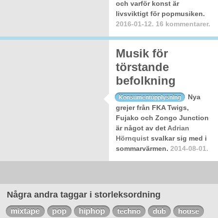
och varför konst är
livsviktigt för popmusiken.
2016-01-12.
16 kommentarer.
Baby Blood
Musik för
törstande
befolkning
Nya
Konsumentupplysning
grejer från FKA Twigs,
Fujako och Zongo Junction
är något av det
Adrian
Hörnquist
svalkar sig med i
sommarvärmen.
2014-08-01.
Några andra taggar i storleksordning
mixtape
pop
hiphop
techno
dub
house