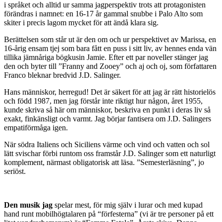
i språket och alltid ur samma jagperspektiv trots att protagonisten
förändras i namnet: en 16-17 år gammal snubbe i Palo Alto som
skiter i precis lagom mycket för att ändå klara sig.
Berättelsen som står ut är den om och ur perspektivet av Marissa, en
16-årig ensam tjej som bara fått en puss i sitt liv, av hennes enda vän
tillika jämnåriga bögkusin Jamie. Efter ett par noveller stänger jag
den och byter till ”Franny and Zooey” och aj och oj, som författaren
Franco bleknar bredvid J.D. Salinger.
Hans människor, herregud! Det är säkert för att jag är rätt historielös
och född 1987, men jag förstår inte riktigt hur någon, året 1955,
kunde skriva så här om människor, beskriva en punkt i deras liv så
exakt, finkänsligt och varmt. Jag börjar fantisera om J.D. Salingers
empatiförmåga igen.
När södra Italiens och Siciliens värme och vind och vatten och sol
lätt svischar förbi runtom oss framstår J.D. Salinger som ett naturligt
komplement, närmast obligatorisk att läsa. ”Semesterläsning”, jo
seriöst.
Den musik jag
spelar mest, för mig själv i lurar och med kupad
hand runt mobilhögtalaren på “förfesterna” (vi är tre personer på ett