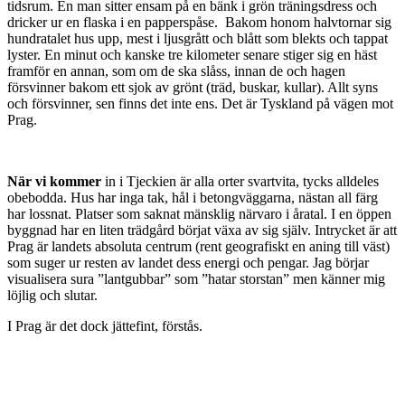
tidsrum. En man sitter ensam på en bänk i grön träningsdress och
dricker ur en flaska i en papperspåse. Bakom honom halvtornar sig
hundratalet hus upp, mest i ljusgrått och blått som blekts och tappat
lyster. En minut och kanske tre kilometer senare stiger sig en häst
framför en annan, som om de ska slåss, innan de och hagen
försvinner bakom ett sjok av grönt (träd, buskar, kullar). Allt syns
och försvinner, sen finns det inte ens. Det är Tyskland på vägen mot
Prag.
När vi kommer
in i Tjeckien är alla orter svartvita, tycks alldeles
obebodda. Hus har inga tak, hål i betongväggarna, nästan all färg
har lossnat. Platser som saknat mänsklig närvaro i åratal. I en öppen
byggnad har en liten trädgård börjat växa av sig själv. Intrycket är att
Prag är landets absoluta centrum (rent geografiskt en aning till väst)
som suger ur resten av landet dess energi och pengar. Jag börjar
visualisera sura ”lantgubbar” som ”hatar storstan” men känner mig
löjlig och slutar.
I Prag är det dock jättefint, förstås.