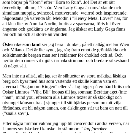
som börjar på ”Born” efter ”Born to Run”. Jo! Det är ett rätt
överviktigt album, 17 spår. Men Lady Gaga är omväxlande och
simultant muppig, svincool, motiverande, weirrrd och inspirerande,
någonstans på varenda låt. Melodin i ”Heavy Metal Lover” har, för
att låna lite av Annika Norlin, burits av sparvarna, förts hit över
ängarna och godkänts av änglarna. Jag älskar att Lady Gaga finns
här och nu och är större än världen.
Österrike som land
ser jag bara i dunkel, på ett nattåg mellan Wien
och Milano. Det är lite synd, jag såg fram emot de grönklädda och
solskimrande bergen man ser i reklamer för choklad och så. Och
nerför dem rinner vit mjölk i smala strimmor och bredare silkesband
på något sätt.
Men inte nu alltså, allt jag ser är silhuetter av stora mäktiga läskiga
berg och byar med hus som vartenda ett skulle kunna vara en
taverna i ”Sagan om Ringen” eller så. Jag ligger på en hård brits och
Oskar Linnros ”Vilja Bli” loopas till jag somnar. Berättarjaget (inte
”han”, mind you, eftersom alla Linnros texter är så skickligt och
otvunget könsneutrala) sjunger till sitt hjärtas person om att vilja
förändras, att bli någon annan, om älsklingen står ut bara en natt till
(”snälla sov”).
Efter några timmar vaknar jag upp till crescendot i andra versen, när
Linnros soulskriker i kanske tio stämmor:
”Jag försöker