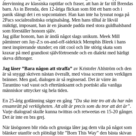
återvinning av klassiska raptitlar och fraser, att han är far till Brendas
barn. As in Brenda, den 12-åriga flickan som fött ett barn och i
panik slängt det i en sopcontainer. Han kan inte ha lyssnat noga på
2Pacs socialrealistiska originalsång. Men hans tilltal är likväl
mäktigt, imposant, han är en jäsande padda med stora guldhalsband
som föreställer honom själv.
Jag gillar honom, han är ändå något slags unikum. Meek Mill
påminner om Jay-Z:s on-and-off-sidekick Memphis Bleek i hans
mest inspirerande stunder; en rätt cool och lite störig skata som
kraxar på med grandiost självförtroende och en dialekt med härligt
skeva diftonger.
Jag läser ”Bara någon att straffa”
av Kristofer Ahlström och den
är så snyggt skriven nästan överallt, med vissa scener som verkligen
bränner. Men gud, dialogen är så regisserad. Det är värre än
Tarantino vad vasst och eftertänksamt och poetiskt alla vanliga
människor uttrycker sig hela tiden.
En 25-årig gotlänning säger en gång
”Du ska inte tro att du har nån
ensamrätt på verkligheten. Att allt är precis som du tror att det är”
.
Varje dialograd skulle kunna twittras och retweetas en 15-20 gånger.
Det är inte en bra grej.
När läsögonen blir röda och grusiga låter jag dem vila på något som
blänker utanför och plötsligt blir ”Born This Way” den bästa skivan