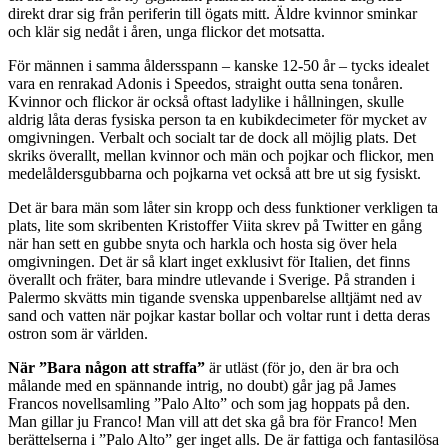
direkt drar sig från periferin till ögats mitt. Äldre kvinnor sminkar
och klär sig nedåt i åren, unga flickor det motsatta.
För männen i samma åldersspann – kanske 12-50 år – tycks idealet
vara en renrakad Adonis i Speedos, straight outta sena tonåren.
Kvinnor och flickor är också oftast ladylike i hållningen, skulle
aldrig låta deras fysiska person ta en kubikdecimeter för mycket av
omgivningen. Verbalt och socialt tar de dock all möjlig plats. Det
skriks överallt, mellan kvinnor och män och pojkar och flickor, men
medelåldersgubbarna och pojkarna vet också att bre ut sig fysiskt.
Det är bara män som låter sin kropp och dess funktioner verkligen ta
plats, lite som skribenten Kristoffer Viita skrev på Twitter en gång
när han sett en gubbe snyta och harkla och hosta sig över hela
omgivningen. Det är så klart inget exklusivt för Italien, det finns
överallt och fräter, bara mindre utlevande i Sverige. På stranden i
Palermo skvätts min tigande svenska uppenbarelse alltjämt ned av
sand och vatten när pojkar kastar bollar och voltar runt i detta deras
ostron som är världen.
När ”Bara någon att straffa”
är utläst (för jo, den är bra och
målande med en spännande intrig, no doubt) går jag på James
Francos novellsamling ”Palo Alto” och som jag hoppats på den.
Man gillar ju Franco! Man vill att det ska gå bra för Franco! Men
berättelserna i ”Palo Alto” ger inget alls. De är fattiga och fantasilösa