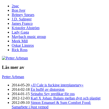
2pac
Bon Iver
Britney Spears
J.D. Salinger
James Franco
Kristofer Ahström
Lady Gaga
Maybach music group
Meek Mill
Oskar Linnros
Rick Ross
Läs mer av
Petter Arbman
2014-05-20
»JJ Cale is fucking interplanetary«
2014-02-18
En buffé av distorsion
2014-01-15
Seinabo Sey predikar för oss
2012-12-03
Karl X Johan: Balans mellan dyrt och plastigt
2012-09-10
Simon Emanuel & Sum Comfort Food:
Samarbete i ljust vemod