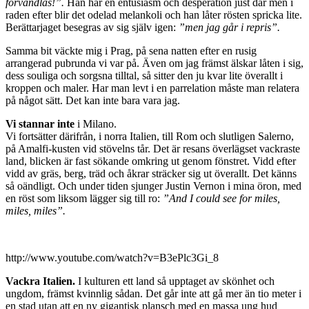
förvandlas!”.
Han har en entusiasm och desperation just där men i
raden efter blir det odelad melankoli och han låter rösten spricka lite.
Berättarjaget besegras av sig själv igen:
”men jag går i repris”.
Samma bit väckte mig i Prag, på sena natten efter en rusig
arrangerad pubrunda vi var på. Även om jag främst älskar låten i sig,
dess souliga och sorgsna tilltal, så sitter den ju kvar lite överallt i
kroppen och maler. Har man levt i en parrelation måste man relatera
på något sätt. Det kan inte bara vara jag.
Vi stannar inte
i Milano.
Vi fortsätter därifrån, i norra Italien, till Rom och slutligen Salerno,
på Amalfi-kusten vid stövelns tår. Det är resans överlägset vackraste
land, blicken är fast sökande omkring ut genom fönstret. Vidd efter
vidd av gräs, berg, träd och åkrar sträcker sig ut överallt. Det känns
så oändligt. Och under tiden sjunger Justin Vernon i mina öron, med
en röst som liksom lägger sig till ro:
”And I could see for miles,
miles, miles”.
http://www.youtube.com/watch?v=B3ePlc3Gi_8
Vackra Italien.
I kulturen ett land så upptaget av skönhet och
ungdom, främst kvinnlig sådan. Det går inte att gå mer än tio meter i
en stad utan att en ny gigantisk plansch med en massa ung hud