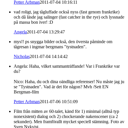
Petter Arbman
2011-07-04 10:16:11
vad roligt, jag tågluffade också nyss (fast genom frankrike)
och då läsde jag salinger (fast catcher in the rye) och lyssnade
på massa bon iver! :D
Angela
2011-07-04 13:29:47
mys!! ps snygga bilder också, den översta påminde om
tågresan i ingmar bergmans "tystnaden".
Nicholas
2011-07-04 14:14:42
Angela: Haha, vilket sammanträffande! Var i Frankrike var
du?
Nico: Haha, du och dina oändliga referenser! Nu måste jag ju
se "Tystnaden". Vad är det för någon? Mvh /Sett EN
Bergman-film
Petter Arbman
2011-07-06 10:51:09
Film från mitten av 60-talet, känd för 1) minimal (alltså typ
nonexistent) dialog och 2) chockerande nakenscener (ca 2
sekunder). Men framförallt mycket speciell stämning. Foto av
Sven Nykvist.