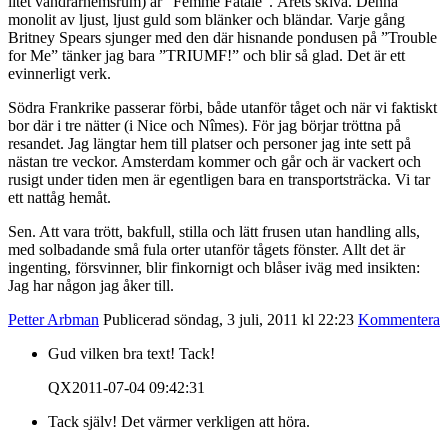
litet vandrarhemsrum) är “Femme Fatale”. Årets skiva. Denna
monolit av ljust, ljust guld som blänker och bländar. Varje gång
Britney Spears sjunger med den där hisnande pondusen på ”Trouble
for Me” tänker jag bara ”TRIUMF!” och blir så glad. Det är ett
evinnerligt verk.
Södra Frankrike passerar förbi, både utanför tåget och när vi faktiskt
bor där i tre nätter (i Nice och Nîmes). För jag börjar tröttna på
resandet. Jag längtar hem till platser och personer jag inte sett på
nästan tre veckor. Amsterdam kommer och går och är vackert och
rusigt under tiden men är egentligen bara en transportsträcka. Vi tar
ett nattåg hemåt.
Sen. Att vara trött, bakfull, stilla och lätt frusen utan handling alls,
med solbadande små fula orter utanför tågets fönster. Allt det är
ingenting, försvinner, blir finkornigt och blåser iväg med insikten:
Jag har någon jag åker till.
Petter Arbman
Publicerad söndag, 3 juli, 2011 kl 22:23
Kommentera
Gud vilken bra text! Tack!
QX
2011-07-04 09:42:31
Tack själv! Det värmer verkligen att höra.