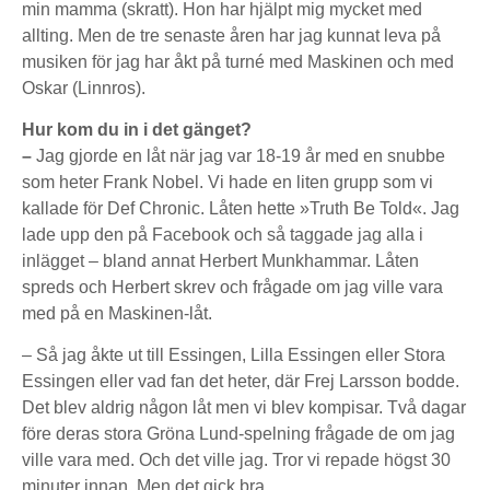
min mamma (skratt). Hon har hjälpt mig mycket med
allting. Men de tre senaste åren har jag kunnat leva på
musiken för jag har åkt på turné med Maskinen och med
Oskar (Linnros).
Hur kom du in i det gänget?
–
Jag gjorde en låt när jag var 18-19 år med en snubbe
som heter Frank Nobel. Vi hade en liten grupp som vi
kallade för Def Chronic. Låten hette »Truth Be Told«. Jag
lade upp den på Facebook och så taggade jag alla i
inlägget – bland annat Herbert Munkhammar. Låten
spreds och Herbert skrev och frågade om jag ville vara
med på en Maskinen-låt.
– Så jag åkte ut till Essingen, Lilla Essingen eller Stora
Essingen eller vad fan det heter, där Frej Larsson bodde.
Det blev aldrig någon låt men vi blev kompisar. Två dagar
före deras stora Gröna Lund-spelning frågade de om jag
ville vara med. Och det ville jag. Tror vi repade högst 30
minuter innan. Men det gick bra.