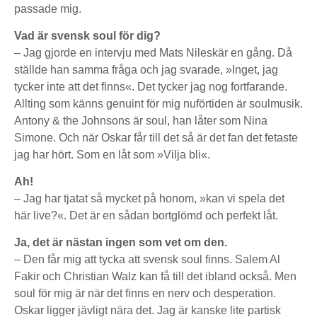
passade mig.
Vad är svensk soul för dig?
– Jag gjorde en intervju med Mats Nileskär en gång. Då
ställde han samma fråga och jag svarade, »Inget, jag
tycker inte att det finns«. Det tycker jag nog fortfarande.
Allting som känns genuint för mig nuförtiden är soulmusik.
Antony & the Johnsons är soul, han låter som Nina
Simone. Och när Oskar får till det så är det fan det fetaste
jag har hört. Som en låt som »Vilja bli«.
Ah!
– Jag har tjatat så mycket på honom, »kan vi spela det
här live?«. Det är en sådan bortglömd och perfekt låt.
Ja, det är nästan ingen som vet om den.
– Den får mig att tycka att svensk soul finns. Salem Al
Fakir och Christian Walz kan få till det ibland också. Men
soul för mig är när det finns en nerv och desperation.
Oskar ligger jävligt nära det. Jag är kanske lite partisk