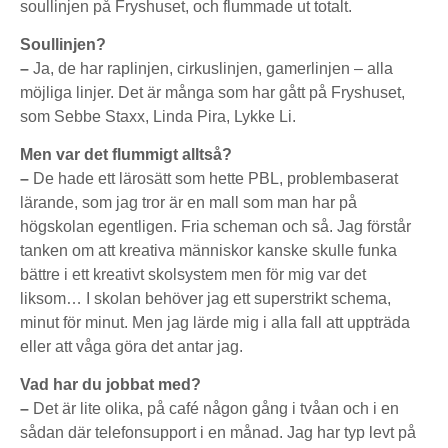
soullinjen på Fryshuset, och flummade ut totalt.
Soullinjen?
–
Ja, de har raplinjen, cirkuslinjen, gamerlinjen – alla
möjliga linjer. Det är många som har gått på Fryshuset,
som Sebbe Staxx, Linda Pira, Lykke Li.
Men var det flummigt alltså?
–
De hade ett lärosätt som hette PBL, problembaserat
lärande, som jag tror är en mall som man har på
högskolan egentligen. Fria scheman och så. Jag förstår
tanken om att kreativa människor kanske skulle funka
bättre i ett kreativt skolsystem men för mig var det
liksom… I skolan behöver jag ett superstrikt schema,
minut för minut. Men jag lärde mig i alla fall att uppträda
eller att våga göra det antar jag.
Vad har du jobbat med?
–
Det är lite olika, på café någon gång i tvåan och i en
sådan där telefonsupport i en månad. Jag har typ levt på