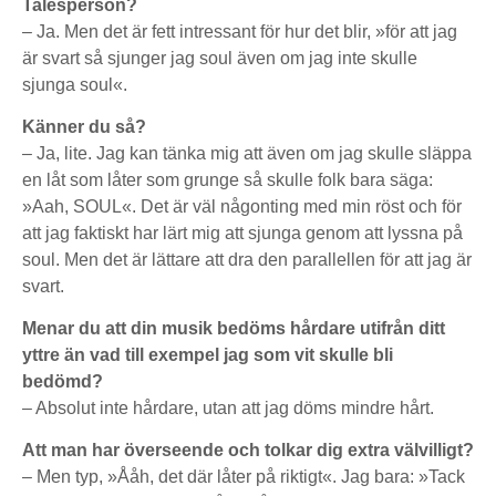
Talesperson?
– Ja. Men det är fett intressant för hur det blir, »för att jag
är svart så sjunger jag soul även om jag inte skulle
sjunga soul«.
Känner du så?
– Ja, lite. Jag kan tänka mig att även om jag skulle släppa
en låt som låter som grunge så skulle folk bara säga:
»Aah, SOUL«. Det är väl någonting med min röst och för
att jag faktiskt har lärt mig att sjunga genom att lyssna på
soul. Men det är lättare att dra den parallellen för att jag är
svart.
Menar du att din musik bedöms hårdare utifrån ditt
yttre än vad till exempel jag som vit skulle bli
bedömd?
– Absolut inte hårdare, utan att jag döms mindre hårt.
Att man har överseende och tolkar dig extra välvilligt?
– Men typ, »Ååh, det där låter på riktigt«. Jag bara: »Tack