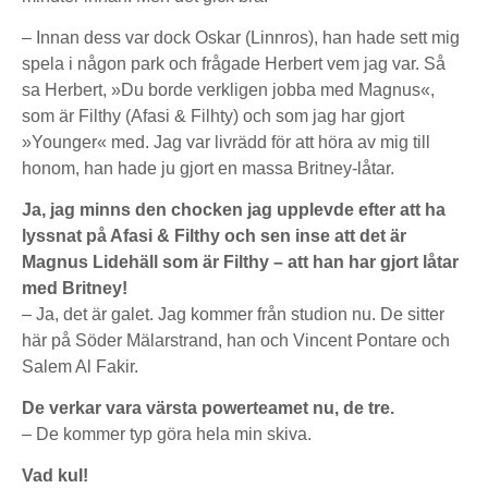
– Innan dess var dock Oskar (Linnros), han hade sett mig
spela i någon park och frågade Herbert vem jag var. Så
sa Herbert, »Du borde verkligen jobba med Magnus«,
som är Filthy (Afasi & Filhty) och som jag har gjort
»Younger« med. Jag var livrädd för att höra av mig till
honom, han hade ju gjort en massa Britney-låtar.
Ja, jag minns den chocken jag upplevde efter att ha
lyssnat på Afasi & Filthy och sen inse att det är
Magnus Lidehäll som är Filthy – att han har gjort låtar
med Britney!
– Ja, det är galet. Jag kommer från studion nu. De sitter
här på Söder Mälarstrand, han och Vincent Pontare och
Salem Al Fakir.
De verkar vara värsta powerteamet nu, de tre.
– De kommer typ göra hela min skiva.
Vad kul!