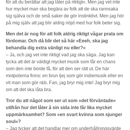
för att du berättar att jag låter på riktigt«. Men jag vet inte
hur mycket man ska begära av folk att de ska rannsaka
sig själva och de små saker de gör instinktivt. Men jag hör
på mig själv att jag blir aldrig nöjd med hur folk beter sig.
Men det är nog för att folk aldrig riktigt vågar prata om
fördomar. Och då blir det så här »Eeeh, ska jag
behandla dig extra vänligt nu eller?«
– Ja, och jag vet inte riktigt vad jag ska säga. Jag kan
tycka att det är väldigt mycket musik som får en chans
som den inte borde få, för att den ser rätt ut. De här
motpolerna finns: en brun tjej som gör indiemusik eller en
vit man som gör r&b. Fan, jag bryr mig inte! Jag bryr mig
om att det ska låta bra.
Tror du att något som ser ut som »det förväntade«
utifrån hur det låter å sin sida inte får lika mycket
uppmärksamhet? Som »en svart kvinna som sjunger
soul«?
– Jag tycker att det handlar mer om underhållningsvärde