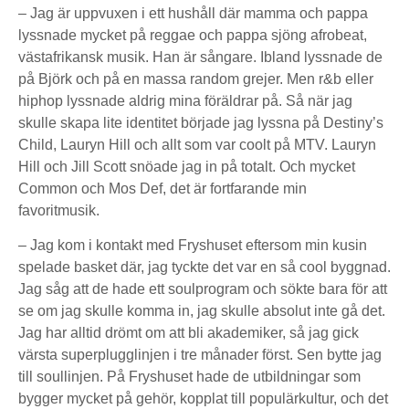
– Jag är uppvuxen i ett hushåll där mamma och pappa
lyssnade mycket på reggae och pappa sjöng afrobeat,
västafrikansk musik. Han är sångare. Ibland lyssnade de
på Björk och på en massa random grejer. Men r&b eller
hiphop lyssnade aldrig mina föräldrar på. Så när jag
skulle skapa lite identitet började jag lyssna på Destiny’s
Child, Lauryn Hill och allt som var coolt på MTV. Lauryn
Hill och Jill Scott snöade jag in på totalt. Och mycket
Common och Mos Def, det är fortfarande min
favoritmusik.
– Jag kom i kontakt med Fryshuset eftersom min kusin
spelade basket där, jag tyckte det var en så cool byggnad.
Jag såg att de hade ett soulprogram och sökte bara för att
se om jag skulle komma in, jag skulle absolut inte gå det.
Jag har alltid drömt om att bli akademiker, så jag gick
värsta superplugglinjen i tre månader först. Sen bytte jag
till soullinjen. På Fryshuset hade de utbildningar som
bygger mycket på gehör, kopplat till populärkultur, och det