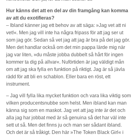
Hur känns det att en del av din framgång kan komma
av att du exotifieras?
– Ibland känner jag ett behov av att säga: »Jag vet att ni
vet!«. Men jag vill inte ha några fripass för att jag ser ut
som jag gör. Sedan så vet jag att jag är bra på det jag gör.
Men det handlar också om det min pappa lärde mig när
jag var liten, »du måste jobba dubbelt så hårt för ingen
kommer ta dig på allvar«. Nuförtiden är jag väldigt mån
om att jag ska fylla en funktion på riktigt. Jag är så jävla
rädd för att bli en schablon. Eller bara en röst, ett
instrument.
– Jag vill fylla lika mycket funktion och vara lika viktig som
vilken producentsnubbe som helst. Men ibland kan man
känna sig som en maskot. Jag vet att jag inte är det och
alla jag har jobbat med är så genuina så det har väl inte
sett ut så. Men det finns ju och man ser sådant ibland.
Och det är så tråkigt. Den här »The Token Black Girl« i