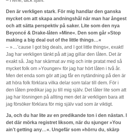
– Hehe, tack själv.
Den är verkligen stark. För mig handlar den ganska
mycket om att skapa andningshål när man har ångest
och att sätta perspektiv på saker. Lite som den nya
Beyoncé & Drake-låten »Mine«. Den som går »Stop
making a big deal out of the little things…«
– »…’cause I got big deals, and I got little things«, exakt!
Jag har verkligen tänkt på att jag gillar den låten. Det är
exakt så. Jag har skärmat av mig och inte pratat med så
mycket folk om »Younger« för jag har hört låten i två år.
Men det enda som gör att jag får en nytändning på den är
att höra folk förklara vilka delar som talar till dem. För i
den låten predikar jag ju till mig själv. Det låter lite som att
jag har lösningen på allting men det är verkligen bara att
jag försöker förklara för mig själv vad som är viktigt.
Ja, och du har lite av en predikande ton i den nästan. I
det där mörka registret liksom, när du sjunger »You
ain’t getting any…«. Ungefär som »hörru du, skärp