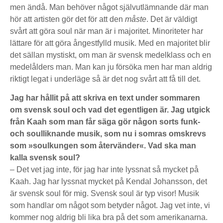
men ändå. Man behöver något självutlämnande där man
hör att artisten gör det för att den
måste
. Det är väldigt
svårt att göra soul när man är i majoritet. Minoriteter har
lättare för att göra ångestfylld musik. Med en majoritet blir
det sällan mystiskt, om man är svensk medelklass och en
medelålders man. Man kan ju försöka men har man aldrig
riktigt legat i underläge så är det nog svårt att få till det.
Jag har hållit på att skriva en text under sommaren
om svensk soul och vad det egentligen är. Jag utgick
från Kaah som man får säga gör någon sorts funk-
och soulliknande musik, som nu i somras omskrevs
som »soulkungen som återvänder«. Vad ska man
kalla svensk soul?
– Det vet jag inte, för jag har inte lyssnat så mycket på
Kaah. Jag har lyssnat mycket på Kendal Johansson, det
är svensk soul för mig. Svensk soul är typ visor! Musik
som handlar om något som betyder något. Jag vet inte, vi
kommer nog aldrig bli lika bra på det som amerikanarna.