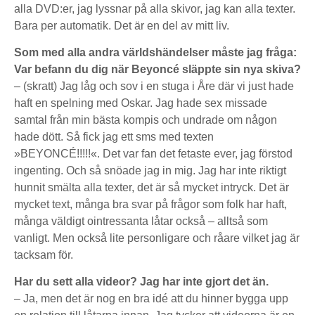
alla DVD:er, jag lyssnar på alla skivor, jag kan alla texter.
Bara per automatik. Det är en del av mitt liv.
Som med alla andra världshändelser måste jag fråga:
Var befann du dig när Beyoncé släppte sin nya skiva?
– (skratt)
Jag låg och sov i en stuga i Åre där vi just hade
haft en spelning med Oskar. Jag hade sex missade
samtal från min bästa kompis och undrade om någon
hade dött. Så fick jag ett sms med texten
»BEYONCÉ!!!!!«. Det var fan det fetaste ever, jag förstod
ingenting. Och så snöade jag in mig. Jag har inte riktigt
hunnit smälta alla texter, det är så mycket intryck. Det är
mycket text, många bra svar på frågor som folk har haft,
många väldigt ointressanta låtar också – alltså som
vanligt. Men också lite personligare och råare vilket jag är
tacksam för.
Har du sett alla videor? Jag har inte gjort det än.
– Ja, men det är nog en bra idé att du hinner bygga upp