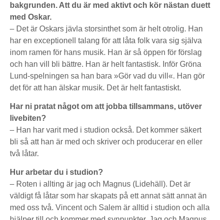
bakgrunden. Att du är med aktivt och kör nästan duett
med Oskar.
– Det är Oskars jävla storsinthet som är helt otrolig. Han
har en exceptionell talang för att låta folk vara sig själva
inom ramen för hans musik. Han är så öppen för förslag
och han vill bli bättre. Han är helt fantastisk. Inför Gröna
Lund-spelningen sa han bara »Gör vad du vill«. Han gör
det för att han älskar musik. Det är helt fantastiskt.
Har ni pratat något om att jobba tillsammans, utöver
livebiten?
– Han har varit med i studion också. Det kommer säkert
bli så att han är med och skriver och producerar en eller
två låtar.
Hur arbetar du i studion?
– Roten i allting är jag och Magnus (Lidehäll). Det är
väldigt få låtar som har skapats på ett annat sätt annat än
med oss två. Vincent och Salem är alltid i studion och alla
hjälper till och kommer med synpunkter. Jag och Magnus