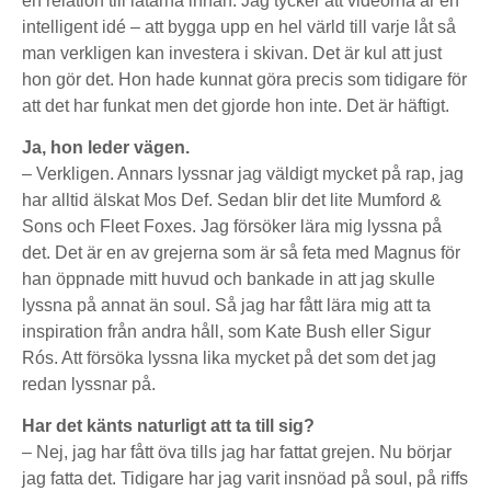
en relation till låtarna innan. Jag tycker att videorna är en
intelligent idé – att bygga upp en hel värld till varje låt så
man verkligen kan investera i skivan. Det är kul att just
hon gör det. Hon hade kunnat göra precis som tidigare för
att det har funkat men det gjorde hon inte. Det är häftigt.
Ja, hon leder vägen.
– Verkligen. Annars lyssnar jag väldigt mycket på rap, jag
har alltid älskat Mos Def. Sedan blir det lite Mumford &
Sons och Fleet Foxes. Jag försöker lära mig lyssna på
det. Det är en av grejerna som är så feta med Magnus för
han öppnade mitt huvud och bankade in att jag skulle
lyssna på annat än soul. Så jag har fått lära mig att ta
inspiration från andra håll, som Kate Bush eller Sigur
Rós. Att försöka lyssna lika mycket på det som det jag
redan lyssnar på.
Har det känts naturligt att ta till sig?
– Nej, jag har fått öva tills jag har fattat grejen. Nu börjar
jag fatta det. Tidigare har jag varit insnöad på soul, på riffs