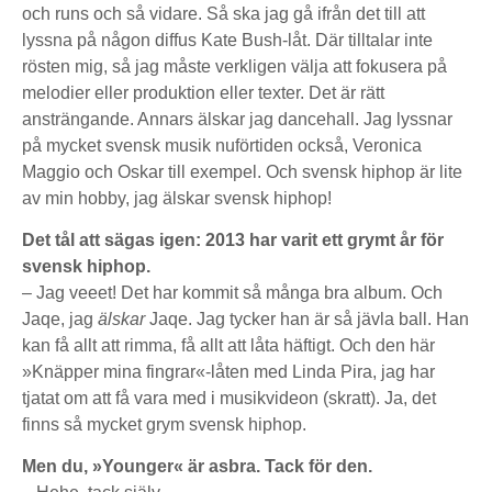
och runs och så vidare. Så ska jag gå ifrån det till att
lyssna på någon diffus Kate Bush-låt. Där tilltalar inte
rösten mig, så jag måste verkligen välja att fokusera på
melodier eller produktion eller texter. Det är rätt
ansträngande. Annars älskar jag dancehall. Jag lyssnar
på mycket svensk musik nuförtiden också, Veronica
Maggio och Oskar till exempel. Och svensk hiphop är lite
av min hobby, jag älskar svensk hiphop!
Det tål att sägas igen: 2013 har varit ett grymt år för
svensk hiphop.
– Jag veeet! Det har kommit så många bra album. Och
Jaqe, jag
älskar
Jaqe. Jag tycker han är så jävla ball. Han
kan få allt att rimma, få allt att låta häftigt. Och den här
»Knäpper mina fingrar«-låten med Linda Pira, jag har
tjatat om att få vara med i musikvideon (skratt). Ja, det
finns så mycket grym svensk hiphop.
Men du, »Younger« är asbra. Tack för den.