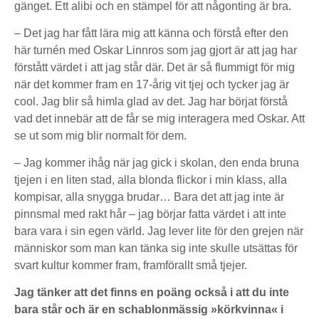
gänget. Ett alibi och en stämpel för att någonting är bra.
– Det jag har fått lära mig att känna och förstå efter den
här turnén med Oskar Linnros som jag gjort är att jag har
förstått värdet i att jag står där. Det är så flummigt för mig
när det kommer fram en 17-årig vit tjej och tycker jag är
cool. Jag blir så himla glad av det. Jag har börjat förstå
vad det innebär att de får se mig interagera med Oskar. Att
se ut som mig blir normalt för dem.
– Jag kommer ihåg när jag gick i skolan, den enda bruna
tjejen i en liten stad, alla blonda flickor i min klass, alla
kompisar, alla snygga brudar… Bara det att jag inte är
pinnsmal med rakt hår – jag börjar fatta värdet i att inte
bara vara i sin egen värld. Jag lever lite för den grejen när
människor som man kan tänka sig inte skulle utsättas för
svart kultur kommer fram, framförallt små tjejer.
Jag tänker att det finns en poäng också i att du inte
bara står och är en schablonmässig »körkvinna« i