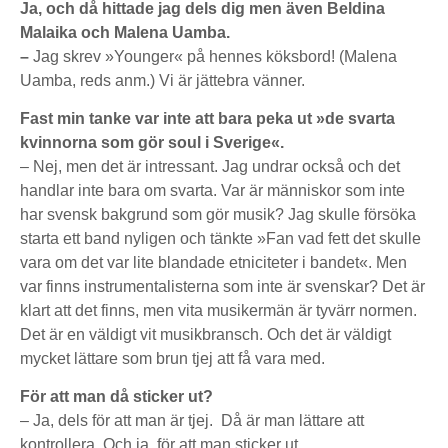
Ja, och då hittade jag dels dig men även Beldina
Malaika och Malena Uamba.
–
Jag skrev »Younger« på hennes köksbord! (Malena
Uamba, reds anm.) Vi är jättebra vänner.
Fast min tanke var inte att bara peka ut »de svarta
kvinnorna som gör soul i Sverige«.
– Nej, men det är intressant. Jag undrar också och det
handlar inte bara om svarta. Var är människor som inte
har svensk bakgrund som gör musik? Jag skulle försöka
starta ett band nyligen och tänkte »Fan vad fett det skulle
vara om det var lite blandade etniciteter i bandet«. Men
var finns instrumentalisterna som inte är svenskar? Det är
klart att det finns, men vita musikermän är tyvärr normen.
Det är en väldigt vit musikbransch. Och det är väldigt
mycket lättare som brun tjej att få vara med.
För att man då sticker ut?
– Ja, dels för att man är tjej. Då är man lättare att
kontrollera. Och ja, för att man sticker ut.