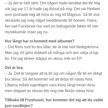
– Ja det är helt stört. Om någon hade berättat det för mig
när jag var 17 år hade jag kissat på mig. Det var Herbert
som pushade mig att höra av mig till Magnus. Så till slut
skickade jag iväg något meddelande till honom. Haha,
fan vad Facebook har varit en bidragande faktor till min
musikkarriär, inser jag nu.
Hur långt har ni kommit med albumet?
– Det finns runt tio bra låtar, de är inte helt färdigskrivna.
Men jag vill göra dubbelt så många och sen välja ut typ
tio. För jag tänker släppa en skiva, inte en EP.
Det är bra.
– Ja. Det är roligare att ta till sig om någon får till en riktigt
bra skiva. Så det kommer väl att dröja till nästa höst.
Låtarna måste egentligen vara klara långt innan dess
men släppet av skivan blir nog inte förrän nästa höst.
Tillbaka till Fryshuset, hur kommer det sig att du valde
just soullinjen?