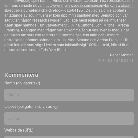
skivbolag själv nämnt Prince och Michael Jackson, t ex i pressreleasen
för hans senaste skiva:
http://www.mynewsdesk.com/se/sonybmg/news/kaah-
slaepper-albumet-matcha-din-look-idag-64195
. Det jag sa om slapphet i
antagande av soulinfluenser kom upp mitt i samtalet med Seinabo och var
sagt utan någon research i ryggen. Jag lade mest emfas på de influenser
Kaah själv nämnde i sin Värvet-intervju (Nina Simone, Joni Mitchell, Aretha
Franklin). Poängen med frågan var att komma åt hur viss svensk media när
det skrivs om soul ofta refererar till samma fyra-fem män och i mindre
utsträckning nämner kvinnor som just Nina Simone och Aretha Franklin. Ta
alltså inte allt som sägs i texten som faktamässigt 100% korrekt, främst är det
ett samtal som sedan förts över till text.
Petter Arbman
2014-01-15 15:08:21
Kommentera
Namn (obligatoriskt)
E-post (obligatoriskt, visas ej)
Webbsida (URL)