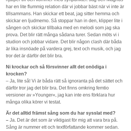
har en lite flummig relation där vi jobbar bäst när vi inte är
tillsammans. Han skickar ett beat, jag sitter hemma och
skickar en ljudmemo. Så stoppar han in den, klipper lite i
sången och skickar tillbaka med en melodi som jag ska
prova. Det blir rätt många sådana turer. Sedan möts vi i
studion och jobbar vidare. Det blir någon clash där båda
är lika insnöade på vardera grej, text och musik, och jag
tror det är därför det blir bra.
Ni krockar och så försvinner allt det onödiga i
krocken?
– Ja, lite så! Vi är båda rätt så ignoranta på det sättet och
därför tror jag det blir bra. Det finns omkring femtio
versioner av »Younger«, jag kan inte ens förklara hur
många olika körer vi testat.
Är det alltid främst sång som du har sysslat med?
–
Ja. Det är det som är viktigast för mig att vara bra på.
Sång är nummer ett och textförfattande kommer sedan.