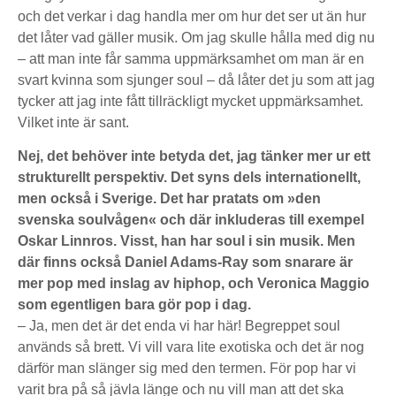
och det verkar i dag handla mer om hur det ser ut än hur
det låter vad gäller musik. Om jag skulle hålla med dig nu
– att man inte får samma uppmärksamhet om man är en
svart kvinna som sjunger soul – då låter det ju som att jag
tycker att jag inte fått tillräckligt mycket uppmärksamhet.
Vilket inte är sant.
Nej, det behöver inte betyda det, jag tänker mer ur ett
strukturellt perspektiv. Det syns dels internationellt,
men också i Sverige. Det har pratats om »den
svenska soulvågen« och där inkluderas till exempel
Oskar Linnros. Visst, han har soul i sin musik. Men
där finns också Daniel Adams-Ray som snarare är
mer pop med inslag av hiphop, och Veronica Maggio
som egentligen bara gör pop i dag.
– Ja, men det är det enda vi har här! Begreppet soul
används så brett. Vi vill vara lite exotiska och det är nog
därför man slänger sig med den termen. För pop har vi
varit bra på så jävla länge och nu vill man att det ska