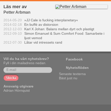
Läs mer av
Petter Arbman
2014-05-20
»JJ Cale is fucking interplanetary«
2014-02-18
En buffé av distorsion
2012-12-03
Karl X Johan: Balans mellan dyrt och plastigt
2012-09-10
Simon Emanuel & Sum Comfort Food: Samarbete i
ljust vemod
2012-07-30
Låtar vid intressets rand
Vill du ha vårt nyhetsbrev?
Facebook
Fyll i din mailadress nedan.
Nyhetsflöden
Senaste texterna
Bäst just nu
Ansvarig utgivare
Adrian Hörnquist