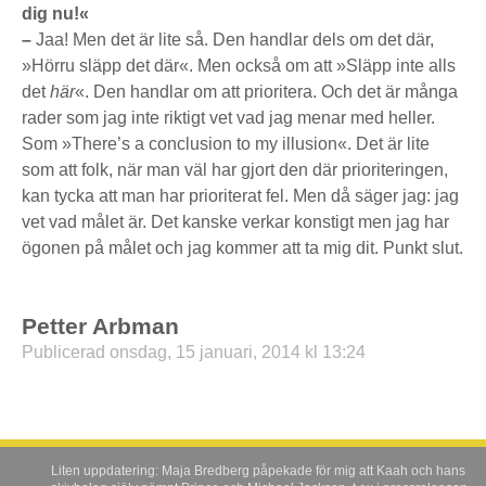
dig nu!«
–
Jaa! Men det är lite så. Den handlar dels om det där,
»Hörru släpp det där«. Men också om att »Släpp inte alls
det
här
«. Den handlar om att prioritera. Och det är många
rader som jag inte riktigt vet vad jag menar med heller.
Som »There’s a conclusion to my illusion«. Det är lite
som att folk, när man väl har gjort den där prioriteringen,
kan tycka att man har prioriterat fel. Men då säger jag: jag
vet vad målet är. Det kanske verkar konstigt men jag har
ögonen på målet och jag kommer att ta mig dit. Punkt slut.
Petter Arbman
Publicerad onsdag, 15 januari, 2014 kl 13:24
Liten uppdatering: Maja Bredberg påpekade för mig att Kaah och hans