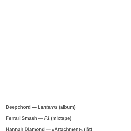
Deepchord —
Lanterns
(album)
Ferrari Smash —
F1
(mixtape)
Hannah Diamond —
»
Attachment
«
(låt)