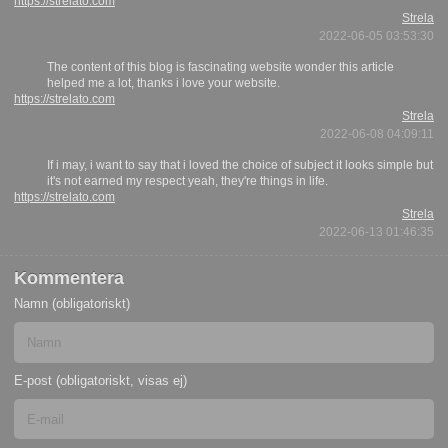
https://strelato.com
Strela
2022-06-05 03:53:30
The content of this blog is fascinating website wonder this article
helped me a lot, thanks i love your website.
https://strelato.com
Strela
2022-06-08 04:09:11
If i may, i want to say that i loved the choice of subject it looks simple but
it's not earned my respect yeah, they're things in life.
https://strelato.com
Strela
2022-06-13 01:46:35
Kommentera
Namn (obligatoriskt)
E-post (obligatoriskt, visas ej)