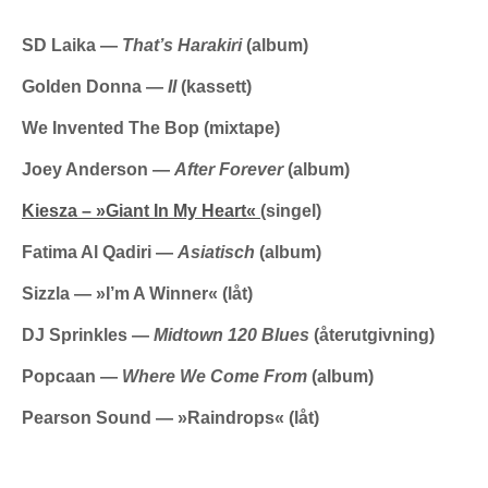
SD Laika —
That’s Harakiri
(album)
Golden Donna —
II
(kassett)
We Invented The Bop (mixtape)
Joey Anderson —
After Forever
(album)
Kiesza –
»
Giant In My Heart
«
(singel)
Fatima Al Qadiri —
Asiatisch
(album)
Sizzla —
»
I’m A Winner
«
(låt)
DJ Sprinkles —
Midtown 120 Blues
(återutgivning)
Popcaan —
Where We Come From
(album)
Pearson Sound —
»
Raindrops
«
(låt)