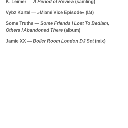
K. Leimer —
A Period of Review
(samling)
Vybz Kartel —
»
Miami Vice Episode
«
(låt)
Some Truths —
Some Friends I Lost To Bedlam,
Others I Abandoned There
(album)
Jamie XX —
Boiler Room London DJ Set
(mix)