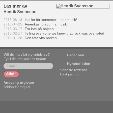
Läs mer av
Henrik Svensson
2016-08-18
Istället för konserter – popmusik!
2016-04-25
Amerikas försvunna musik
2016-03-17
Tro inte på hajpen
2016-02-17
Telling everyone we knew that rock was overrated
2016-01-28
Den feta vita rocken
Vill du ha vårt nyhetsbrev?
Facebook
Fyll i din mailadress nedan.
Nyhetsflöden
Senaste texterna
Bäst just nu
Ansvarig utgivare
Adrian Hörnquist