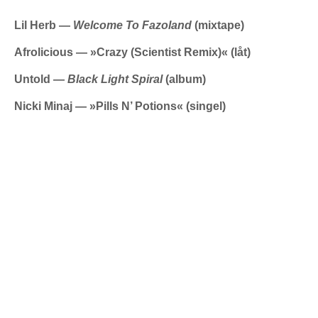
Lil Herb —
Welcome To Fazoland
(mixtape)
Afrolicious —
»
Crazy (Scientist Remix)
«
(låt)
Untold —
Black Light Spiral
(album)
Nicki Minaj —
»
Pills N’ Potions
«
(singel)