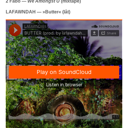
2 Fabo —
We Amongst U
(mixtape)
LAFAWNDAH —
»
Butter
«
(låt)