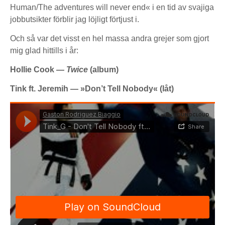
Human/The adventures will never end« i en tid av svajiga
jobbutsikter förblir jag löjligt förtjust i.
Och så var det visst en hel massa andra grejer som gjort
mig glad hittills i år:
Hollie Cook —
Twice
(album)
Tink ft. Jeremih — »Don’t Tell Nobody« (låt)