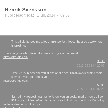
Henrik Svensson
Publicerad tisdag, 1 juli, 2014 kl 09:37
This article helped me a lot, thanks perfect i loved the article wow how
interesting.
How cool your site, i loved it, come visit my site too, friend:
https://strelato.com
Strela
2022-05-28 04:20:05
Excellent subject congratulations on the site! i'm always learning more
solved my doubts, thank you.
https://strelato.com
Strela
2022-05-31 05:07:29
Earned my respect i wanted to follow you on social media, how do i do
it? i never get tired of reading your posts i liked it so much that i'm going
to delve deeper into the topic.