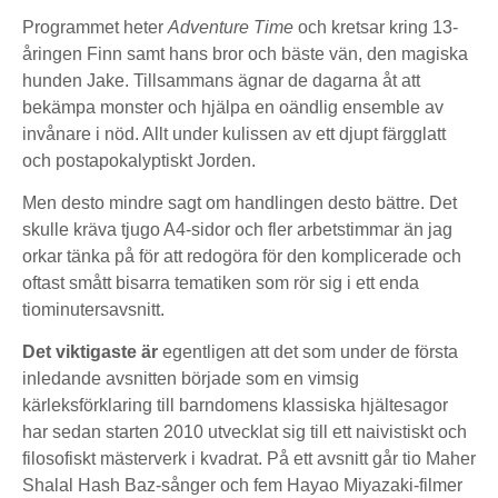
Programmet heter
Adventure Time
och kretsar kring 13-
åringen Finn samt hans bror och bäste vän, den magiska
hunden Jake. Tillsammans ägnar de dagarna åt att
bekämpa monster och hjälpa en oändlig ensemble av
invånare i nöd. Allt under kulissen av ett djupt färgglatt
och postapokalyptiskt Jorden.
Men desto mindre sagt om handlingen desto bättre. Det
skulle kräva tjugo A4-sidor och fler arbetstimmar än jag
orkar tänka på för att redogöra för den komplicerade och
oftast smått bisarra tematiken som rör sig i ett enda
tiominutersavsnitt.
Det viktigaste är
egentligen att det som under de första
inledande avsnitten började som en vimsig
kärleksförklaring till barndomens klassiska hjältesagor
har sedan starten 2010 utvecklat sig till ett naivistiskt och
filosofiskt mästerverk i kvadrat. På ett avsnitt går tio Maher
Shalal Hash Baz-sånger och fem Hayao Miyazaki-filmer