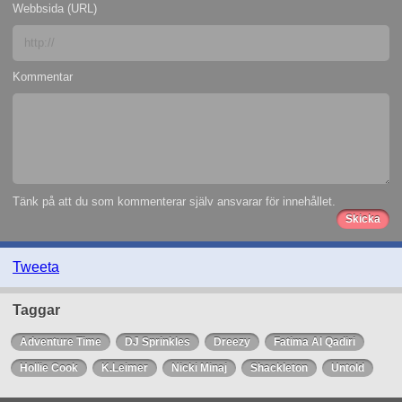
Webbsida (URL)
Kommentar
Tänk på att du som kommenterar själv ansvarar för innehållet.
Tweeta
Taggar
Adventure Time
DJ Sprinkles
Dreezy
Fatima Al Qadiri
Hollie Cook
K.Leimer
Nicki Minaj
Shackleton
Untold