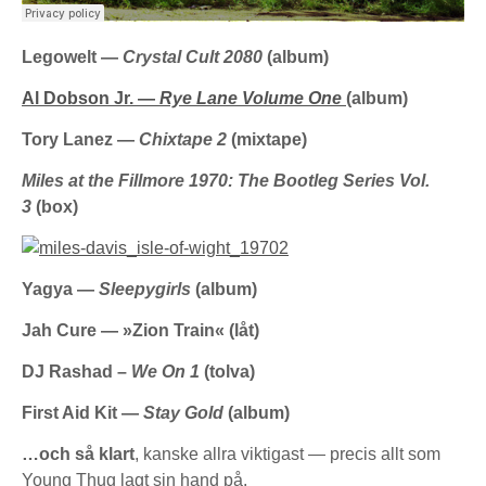
Legowelt ‎—
Crystal Cult 2080
(album)
Al Dobson Jr. —
Rye Lane Volume One
(album)
Tory Lanez —
Chixtape 2
(mixtape)
Miles at the Fillmore 1970: The Bootleg Series Vol.
3
(box)
Yagya —
Sleepygirls
(album)
Jah Cure —
»
Zion Train
«
(låt)
DJ Rashad –
We On 1
(tolva)
First Aid Kit —
Stay Gold
(album)
…och så klart
, kanske allra viktigast — precis allt som
Young Thug lagt sin hand på.