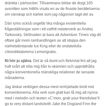
dränkta i pärlsocker. Tillsammans bildar de drygt 165
avsnitten som hittills visats en av de finaste berättelserna
om vänskap och kärlek som jag någonsin tagit del av.
Däri ryms också ungefär lika många existentiella
frågeställningar som i ett valfritt mästerverk av Andrej
Tarkovskij. Skillnaden är bara att
Adventure Times
väg dit
oftare går inom ramhandlingen av att stoppa den
närhetstörstande Ice King eller de ondskefulla
citrondiktatorerna Lemongrabs.
Ni hör ju själva
. Det är så dumt och förtvivlat fint att jag
haft svårt att slita mig från tv-skärmen och upprätthålla
några konventionella mänskliga relationer de senaste
månaderna.
Jag älskar verkligen dessa mest renhjärtade brott mot
konventionerna. Alla verk som glatt kan få mig att nynna
med i melodin och texten »C’mon, grab your friends/we’ll
go to very distant lands/with Jake the Dog/and Finn the