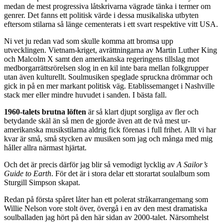
medan de mest progressiva låtskrivarna vägrade tänka i termer om
genrer. Det fanns ett politisk värde i dessa musikaliska utbyten
eftersom stilarna så länge cementerats i ett svart respektive vitt USA.
Ni vet ju redan vad som skulle komma att bromsa upp
utvecklingen. Vietnam-kriget, avrättningarna av Martin Luther King
och Malcolm X samt den amerikanska regeringens tillslag mot
medborgarrättsrörelsen slog in en kil inte bara mellan folkgrupper
utan även kulturellt. Soulmusiken speglade spruckna drömmar och
gick in på en mer markant politisk väg. Etablissemanget i Nashville
stack mer eller mindre huvudet i sanden. I bästa fall.
1960-talets brutna löften
är så klart djupt sorgliga av fler och
betydande skäl än så men de gjorde även att de två mest ur-
amerikanska musikstilarna aldrig fick förenas i full frihet. Allt vi har
kvar är små, små stycken av musiken som jag och många med mig
håller allra närmast hjärtat.
Och det är precis därför jag blir så vemodigt lycklig av
A Sailor’s
Guide to Earth
. För det är i stora delar ett storartat soulalbum som
Sturgill Simpson skapat.
Redan på första spåret låter han ett polerat stråkarrangemang som
Willie Nelson vore stolt över, övergå i en av den mest dramatiska
soulballaden jag hört på den här sidan av 2000-talet. Närsomhelst