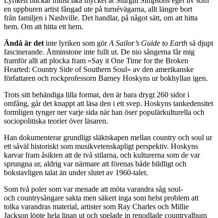
Lyriken blickar minst lika mycket åt Sturgill Simpsons eget liv som
en uppburen artist fångad ute på turnévägarna, allt längre bort
från familjen i Nashville. Det handlar, på något sätt, om att hitta
hem. Om att hitta ett hem.
Ändå är det
inte lyriken som gör
A Sailor’s Guide to Earth
så djupt
fascinerande. Åtminstone inte fullt ut. De nio sångerna får mig
framför allt att plocka fram »Say it One Time for the Broken
Hearted: Country Side of Southern Soul« av den amerikanske
författaren och rockprofessorn Barney Hoskyns ur bokhyllan igen.
Trots sitt behändiga lilla format, den är bara drygt 260 sidor i
omfång, går det knappt att läsa den i ett svep. Hoskyns tankedensitet
formligen tynger ner varje sida när han öser populärkulturella och
sociopolitiska teorier över läsaren.
Han dokumenterar grundligt släktskapen mellan country och soul ur
ett såväl historiskt som musikvetenskapligt perspektiv. Hoskyns
karvar fram åsikten att de två stilarna, och kulturerna som de var
sprungna ur, aldrig var närmare att förenas både bildligt och
bokstavligen talat än under slutet av 1960-talet.
Som två poler som var menade att möta varandra såg soul-
och countrysångare sakta men säkert inga som helst problem att
tolka varandras material, artister som Ray Charles och Millie
Jackson löpte hela linan ut och spelade in renodlade countryalbum