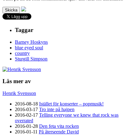
Taggar
Barney Hoskyns
blue eyed soul
country
Sturgill Simpson
Läs mer av
Henrik Svensson
2016-08-18
Istället för konserter – popmusik!
2016-03-17
Tro inte på hajpen
2016-02-17
Telling everyone we knew that rock was
overrated
2016-01-28
Den feta vita rocken
2016-01-11
På återseende David