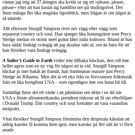
väntar jag mig att 37-åringen ska kvida ur sig ett »please, please,
please« efter att han kastat sig handlöst ner på studiogolvet. Det
finns många fler lika magiska ögonblick, men frågan är om något är
så talande.
Allt eftersom Sturgill Simpson river ner vägg efter vägg som
separerat country och soul. Han sjunger lika honungslent som Percy
Sledge medan en stoisk steel guitar låter måla kulissen. Ibland är han
bara sådär funkigt svängig att jag skrattar rakt ut, om än bara för att
han försöker vara funkigt svängig.
A Sailor’s Guide to Earth
vrider inte tillbaka klockan, den vill inte
heller agera som en ny väg för någon att ta vid. Sturgill Simpson
blickar ju mer bakåt än framåt, han frammanar snarare just Percy
Sledge än Rihanna. Men det är ett eko från en försvunnen folkmusik
från ett lika bortglömt USA – som egentligen inte ens hann bli till.
Samtidigt finns det ett värde i att påminnas om detta i en tid när
USA:s förste afroamerikanska president riskerar att få sin efterföljare
i Donald Trump. Där country och soul fortsätter att vara varandras
motpoler.
Visst försöker Sturgill Simpson förnimma den desperata känslan att
aldrig kanske få komma hem igen, men kanske på fler sätt än vi först
anade.