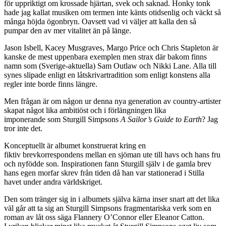
för uppriktigt om krossade hjärtan, svek och saknad. Honky tonk
hade jag kallat musiken om termen inte känts otidsenlig och väckt så
många höjda ögonbryn. Oavsett vad vi väljer att kalla den så
pumpar den av mer vitalitet än på länge.
Jason Isbell, Kacey Musgraves, Margo Price och Chris Stapleton är
kanske de mest uppenbara exemplen men strax där bakom finns
namn som (Sverige-aktuella) Sam Outlaw och Nikki Lane. Alla till
synes slipade enligt en låtskrivartradition som enligt konstens alla
regler inte borde finns längre.
Men frågan är om någon ur denna nya generation av country-artister
skapat något lika ambitiöst och i förlängningen lika
imponerande som Sturgill Simpsons
A Sailor’s Guide to Earth
? Jag
tror inte det.
Konceptuellt är albumet konstruerat kring en
fiktiv brevkorrespondens mellan en sjöman ute till havs och hans fru
och nyfödde son. Inspirationen fann Sturgill själv i de gamla brev
hans egen morfar skrev från tiden då han var stationerad i Stilla
havet under andra världskriget.
Den som tränger sig in i albumets själva kärna inser snart att det lika
väl går att ta sig an Sturgill Simpsons fragmentariska verk som en
roman av låt oss säga Flannery O’Connor eller Eleanor Catton.