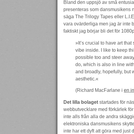
Bland den uppsjö av små entusia
presenteras som dansmusikens näs
säga The Trilogy Tapes eller L.I.E.
vara ovärderliga men jag är inte b
faktiskt jag börjar bli det för 1080p
»It’s crucial to have art tha
vibe inside. I like to keep t
possible too and steer away
do, which is also in line wit
and broadly, hopefully, but 
aesthetic.«
(Richard MacFarlane i
en i
Det lilla bolaget
startades för nä
webbutvecklare med förkärlek för k
inte alls från alla de andra skäg
elektroniska dansmusikens skytte
inte har ett dyft att göra med just 