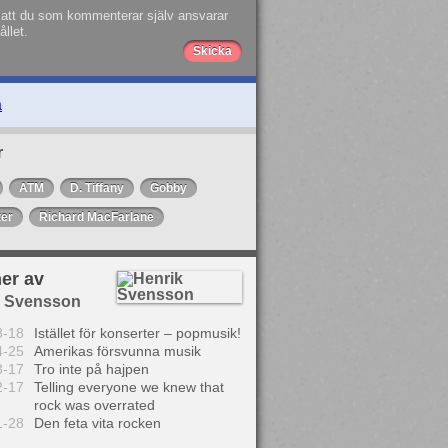
att du som kommenterar själv ansvarar
ållet.
a
r
ATM
D. Tiffany
Gobby
ter
Richard MacFarlane
er av
k Svensson
8-18
Istället för konserter – popmusik!
4-25
Amerikas försvunna musik
3-17
Tro inte på hajpen
2-17
Telling everyone we knew that
rock was overrated
1-28
Den feta vita rocken