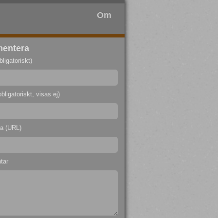
Om
entera
ligatoriskt)
bligatoriskt, visas ej)
a (URL)
tar