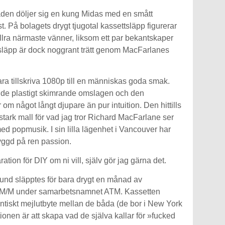
den döljer sig en kung Midas med en smått
t. På bolagets drygt tjugotal kassettsläpp figurerar
llra närmaste vänner, liksom ett par bekantskaper
t släpp är dock noggrant trätt genom MacFarlanes
bara tillskriva 1080p till en människas goda smak.
n de plastigt skimrande omslagen och den
m något långt djupare än pur intuition. Den hittills
stark mall för vad jag tror Richard MacFarlane ser
d popmusik. I sin lilla lägenhet i Vancouver har
yggd på ren passion.
ation för DIY om ni vill, själv gör jag gärna det.
tund släpptes för bara drygt en månad av
h M/M under samarbetsnamnet ATM. Kassetten
lantiskt mejlutbyte mellan de båda (de bor i New York
onen är att skapa vad de själva kallar för »fucked