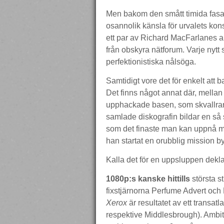
Men bakom den smått timida fasa
osannolik känsla för urvalets kons
ett par av Richard MacFarlanes a
från obskyra nätforum. Varje nyt
perfektionistiska nålsöga.
Samtidigt vore det för enkelt att 
Det finns något annat där, mella
upphackade basen, som skvallrar o
samlade diskografin bildar en så 
som det finaste man kan uppnå me
han startat en orubblig mission b
Kalla det för en uppsluppen deklar
1080p:s kanske hittills
största s
fixstjärnorna Perfume Advert oc
Xerox
är resultatet av ett transat
respektive Middlesbrough). Ambiti