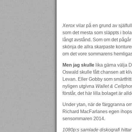
Xerox
vilar på en grund av själfu
som det mesta som släppts i bol
långt avstånd. Som om det pågår e
skönja de allra skarpaste kontu
om det vore sommarens hemligaste,
Men jag skulle
lika gärna välja D
Oswald skulle fått chansen att kli
Levan. Eller Gobby som smärtfrit
nyligen utgivna
Wallet & Cellpho
förstår, det här lilla bolaget är al
Under ytan, när de färggranna om
Richard MacFarlanes egen ihops
sensommaren 2014.
1080p:s samlade diskografi hittar