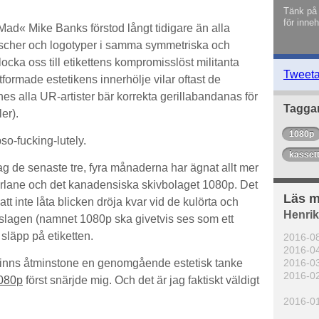
Tänk på 
för inneh
d« Mike Banks förstod långt tidigare än alla
fischer och logotyper i samma symmetriska och
locka oss till etikettens kompromisslöst militanta
Tweet
formade estetikens innerhölje vilar oftast de
synes alla UR-artister bär korrekta gerillabandanas för
Tagga
er).
1080p
o-fucking-lutely.
kasset
jag de senaste tre, fyra månaderna har ägnat allt mer
arlane och det kanadensiska skivbolaget 1080p. Det
Läs m
, att inte låta blicken dröja kvar vid de kulörta och
Henri
mslagen (namnet 1080p ska givetvis ses som ett
 släpp på etiketten.
2016-0
2016-0
2016-0
 finns åtminstone en genomgående estetisk tanke
2016-0
080p
först snärjde mig. Och det är jag faktiskt väldigt
2016-0