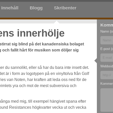
Innehåll
Blogg
Skribenter
Komm
kens innerhölje
Namn (ob
tirrat sig blind på det kanadensiska bolaget
E-post (o
ch fallit hårt för musiken som döljer sig
Webbsid
er du sannolikt, eller så har du bara inte insett det.
et är i form av logotypen på en vinyltolva från Golf
ies van Noten, har kraften att leda oss ned för de
Kommen
n vimlets yra och mot de mest subversiva och
många med mig, till exempel hängivet spana efter
ground Resistances högkvarter vecka ut och vecka