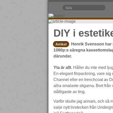
DIY i esteti
Henrik Svensson har s
Artikel
1080p:s säregna kassettomslag o
därunder.
Yta är allt
. Håller du inte med ljug
En elegant förpackning, vare sig d
Channel eller en trenchcoat av Dr
allra smalaste stigarna. Bort frå
ståtligaste av ting.
Varför skulle jag annars, och så 
varje nytt livstecken från Under