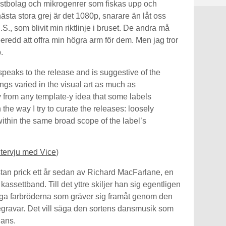
stbolag och mikrogenrer som fiskas upp och
ta stora grej är det 1080p, snarare än låt oss
S., som blivit min riktlinje i bruset. De andra må
eredd att offra min högra arm för dem. Men jag tror
.
t speaks to the release and is suggestive of the
hings varied in the visual art as much as
 from any template-y idea that some labels
h the way I try to curate the releases: loosely
within the same broad scope of the label’s
ntervju med Vice
)
stan prick ett år sedan av Richard MacFarlane, en
assettband. Till det yttre skiljer han sig egentligen
giga farbröderna som gräver sig framåt genom den
gravar. Det vill säga den sortens dansmusik som
dans.