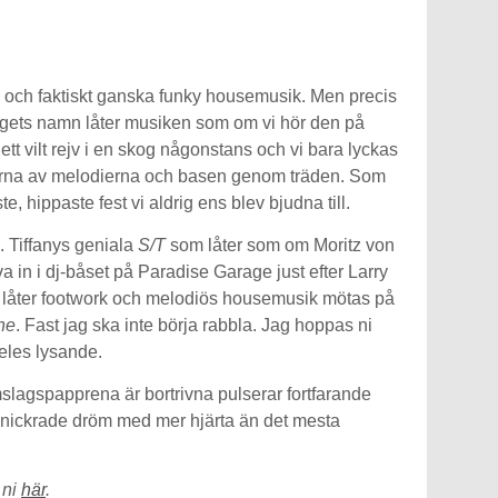
ll och faktiskt ganska funky housemusik. Men precis
agets namn låter musiken som om vi hör den på
tt vilt rejv i en skog någonstans och vi bara lyckas
rerna av melodierna och basen genom träden. Som
 hippaste fest vi aldrig ens blev bjudna till.
. Tiffanys geniala
S/T
som låter som om Moritz von
va in i dj-båset på Paradise Garage just efter Larry
t låter footwork och melodiös housemusik mötas på
ne
. Fast jag ska inte börja rabbla. Jag hoppas ni
ldeles lysande.
slagspapprena är bortrivna pulserar fortfarande
nickrade dröm med mer hjärta än det mesta
 ni
här
.