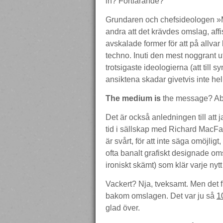
in? Fortfarande?
Grundaren och chefsideologen »Ma
andra att det krävdes omslag, af
avskalade former för att på allvar 
techno. Inuti den mest noggrant ut
trotsigaste ideologierna (att till 
ansiktena skadar givetvis inte hell
The medium is
the message? Abs
Det är också anledningen till att 
tid i sällskap med Richard MacF
är svårt, för att inte säga omöjligt
ofta banalt grafiskt designade o
ironiskt skämt) som klär varje nytt
Vackert? Nja, tveksamt. Men det
bakom omslagen. Det var ju så
1
glad över.