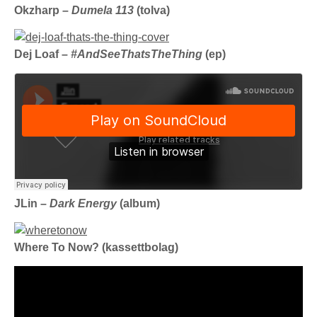
Okzharp –
Dumela 113
(tolva)
Dej Loaf –
#AndSeeThatsTheThing
(ep)
JLin –
Dark Energy
(album)
Where To Now? (kassettbolag)