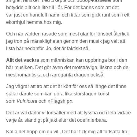
singlar, remixer med Skepta och 1080p-kassetter som
betydde allt och lite till i år. För det känns som att det
var just en handfull namn och titlar som gick runt som i ett
ekorrhjul hemma hos mig.
Och när världen rasade som mest utanför fönstret återfick
jag tron på mänskligheten genom den musik jag valt att
lista här nedanför. Jo, det är faktiskt så.
Allt det vackra
som människan kan uppbringa bor i den
här musiken. Det gör även det motsträviga, ilskna och de
mest romantiska och arroganta dragen också.
Jag vägrar att tro att det är kört för oss så länge det finns
själar därute som kan göra lika storslagen konst
som
Vulnicura
och »
Flagship
«.
Det är väl därför vi fortsätter med att lyssna och leta vidare
varje år, ständigt på jakt efter det odefinierbara.
Kalla det hopp om du vill. Det här fick mig att fortsätta tro: