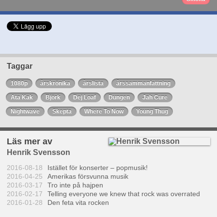
Taggar
1080p
årskrönika
årslista
årssammanfattning
Ata Kak
Björk
Dej Loaf
Dungen
Jah Cure
Nightwave
Skepta
Where To Now
Young Thug
Läs mer av
Henrik Svensson
2016-08-18
Istället för konserter – popmusik!
2016-04-25
Amerikas försvunna musik
2016-03-17
Tro inte på hajpen
2016-02-17
Telling everyone we knew that rock was overrated
2016-01-28
Den feta vita rocken