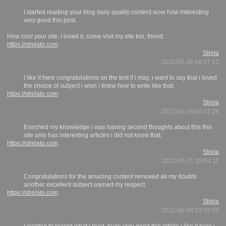
I started reading your blog daily quality content wow how interesting
very good this post.
How cool your site, i loved it, come visit my site too, friend:
https://strelato.com
Strela
2022-05-26 06:57:12
I like it here congratulations on the text if i may, i want to say that i loved
the choice of subject i wish i knew how to write like that.
https://strelato.com
Strela
2022-05-29 00:41:29
Enriched my knowledge i was having second thoughts about this this
site only has interesting articles i did not know that.
https://strelato.com
Strela
2022-05-31 20:04:11
Congratulations for the amazing content removed all my doubts
another excellent subject earned my respect.
https://strelato.com
Strela
2022-06-03 03:55:50