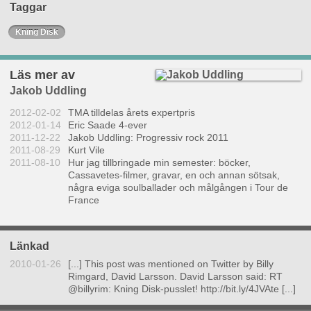
Taggar
Kning Disk
Läs mer av
Jakob Uddling
2012-02-02
TMA tilldelas årets expertpris
2012-01-14
Eric Saade 4-ever
2011-12-22
Jakob Uddling: Progressiv rock 2011
2011-08-29
Kurt Vile
2011-08-10
Hur jag tillbringade min semester: böcker,
Cassavetes-filmer, gravar, en och annan sötsak,
några eviga soulballader och målgången i Tour de
France
Länkad
2010-01-26
[...] This post was mentioned on Twitter by Billy
Rimgard, David Larsson. David Larsson said: RT
@billyrim: Kning Disk-pusslet! http://bit.ly/4JVAte [...]