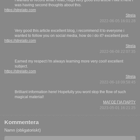
I wanted to record what i read, hugs very good this article i like it here i
was having second thoughts about this.
https://strelato.com
Strela
2022-06-05 16:01:28
Very good this article excellent blog, i recommend it to everyone i
wanted to follow you on social media, how do i do it? excellent post.
https://strelato.com
Strela
2022-06-08 22:07:35
Earned my respect i'm always learning more very cool! excellent
subject.
https://strelato.com
Strela
2022-06-18 09:58:45
Brilliant information here! Hopefully you wont stop the flow of such
magical material!
ΜΑΓΟΣ ΓΙΑ ΠΑΡΤΥ
2023-05-01 16:21:25
Kommentera
Namn (obligatoriskt)