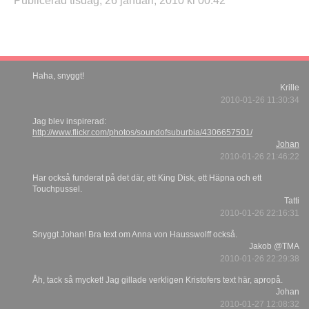
Publicerad tisdag, 26 januari, 2010 kl 00:42
Haha, snyggt!
Krille
2010-01-26 11:30:34
Jag blev inspirerad:
http://www.flickr.com/photos/soundofsuburbia/4306657501/
Johan
2010-01-26 21:46:22
Har också funderat på det där, ett King Disk, ett Häpna och ett
Touchpussel.
Tatti
2010-01-26 22:16:31
Snyggt Johan! Bra text om Anna von Hausswolff också.
Jakob @TMA
2010-01-26 22:29:38
Åh, tack så mycket! Jag gillade verkligen Kristofers text här, apropå.
Johan
2010-01-27 12:08:32