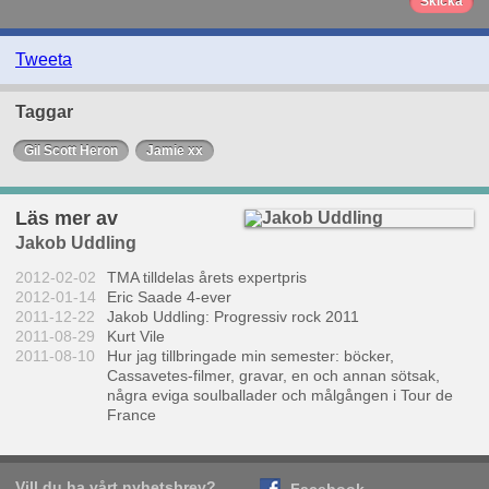
Tweeta
Taggar
Gil Scott Heron
Jamie xx
Läs mer av
Jakob Uddling
2012-02-02
TMA tilldelas årets expertpris
2012-01-14
Eric Saade 4-ever
2011-12-22
Jakob Uddling: Progressiv rock 2011
2011-08-29
Kurt Vile
2011-08-10
Hur jag tillbringade min semester: böcker,
Cassavetes-filmer, gravar, en och annan sötsak,
några eviga soulballader och målgången i Tour de
France
Vill du ha vårt nyhetsbrev?