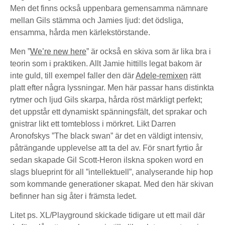
Men det finns också uppenbara gemensamma nämnare
mellan Gils stämma och Jamies ljud: det ödsliga,
ensamma, hårda men kärlekstörstande.
Men ”
We’re new here
” är också en skiva som är lika bra i
teorin som i praktiken. Allt Jamie hittills legat bakom är
inte guld, till exempel faller den där
Adele-remixen
rätt
platt efter några lyssningar. Men här passar hans distinkta
rytmer och ljud Gils skarpa, hårda röst märkligt perfekt;
det uppstår ett dynamiskt spänningsfält, det sprakar och
gnistrar likt ett tomtebloss i mörkret. Likt Darren
Aronofskys ”The black swan” är det en väldigt intensiv,
påträngande upplevelse att ta del av. För snart fyrtio år
sedan skapade Gil Scott-Heron ilskna spoken word en
slags blueprint för all ”intellektuell”, analyserande hip hop
som kommande generationer skapat. Med den här skivan
befinner han sig åter i främsta ledet.
Litet ps. XL/Playground skickade tidigare ut ett mail där