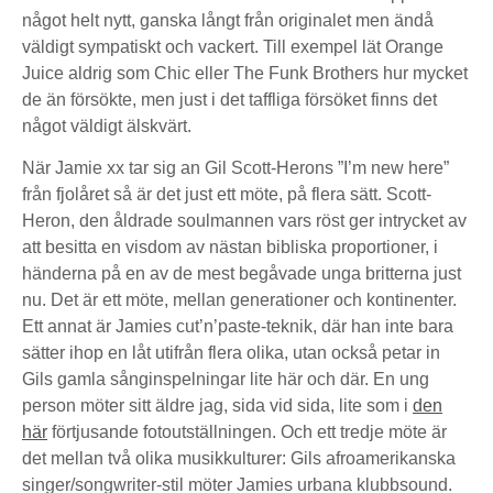
något helt nytt, ganska långt från originalet men ändå
väldigt sympatiskt och vackert. Till exempel lät Orange
Juice aldrig som Chic eller The Funk Brothers hur mycket
de än försökte, men just i det taffliga försöket finns det
något väldigt älskvärt.
När Jamie xx tar sig an Gil Scott-Herons ”I’m new here”
från fjolåret så är det just ett möte, på flera sätt. Scott-
Heron, den åldrade soulmannen vars röst ger intrycket av
att besitta en visdom av nästan bibliska proportioner, i
händerna på en av de mest begåvade unga britterna just
nu. Det är ett möte, mellan generationer och kontinenter.
Ett annat är Jamies cut’n’paste-teknik, där han inte bara
sätter ihop en låt utifrån flera olika, utan också petar in
Gils gamla sånginspelningar lite här och där. En ung
person möter sitt äldre jag, sida vid sida, lite som i
den
här
förtjusande fotoutställningen. Och ett tredje möte är
det mellan två olika musikkulturer: Gils afroamerikanska
singer/songwriter-stil möter Jamies urbana klubbsound.