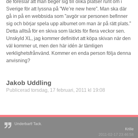
de föreslår att man beger sig till olika platser runt om i
Sverige för att lyssna på ”We’re new here”. Man ska där
gå in på en webbsida som ”avgör var personen befinner
sig och börjar spela upp albumet om man är på rätt plats.”
Detta alltså för en skiva som läckts för flera veckor sen.
Unskyld XL, jag kommer definitivt att köpa skivan när den
väl kommer ut, men den här idén är tämligen
verklighetsfrånvänd. Kommer en enda person följa denna
anvisning?
Jakob Uddling
Publicerad torsdag, 17 februari, 2011 kl 19:08
Underbart! Tack.
Krille
2011-02-17 23:46:58