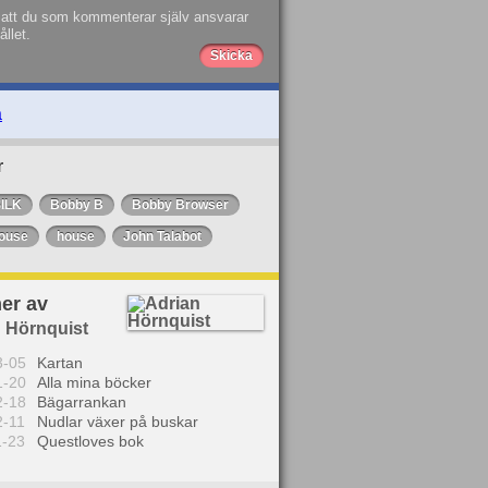
att du som kommenterar själv ansvarar
ållet.
a
r
ILK
Bobby B
Bobby Browser
ouse
house
John Talabot
er av
 Hörnquist
3-05
Kartan
1-20
Alla mina böcker
2-18
Bägarrankan
2-11
Nudlar växer på buskar
1-23
Questloves bok