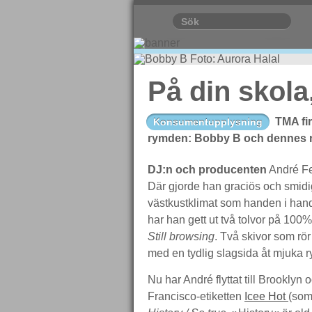
På din skola
TMA fi
Konsumentupplysning
rymden: Bobby B och dennes ny
DJ:n och producenten
André Fer
Där gjorde han graciös och smidi
västkustklimat som handen i ha
har han gett ut två tolvor på 100%
Still browsing
. Två skivor som rör
med en tydlig slagsida åt mjuka ry
Nu har André flyttat till Brooklyn
Francisco-etiketten
Icee Hot
(som