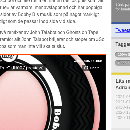
 school och lite ruff men har en rastlös puls som vill
Tänk på 
o true« är varmare, mer avslappnad och har poppiga
för inneh
 sidor av Bobby B:s musik som på något märkligt
digt som de passar ihop sida vid sida.
Tweet
 två remixar av John Talabot och Ghosts on Tape
ramför allt John Talabot briljerar och stöper om »So
Tagga
epos som man inte vill ska ta slut.
100% S
Deep h
Läs m
Adrian
2021-0
2021-0
2020-1
2020-1
2020-1