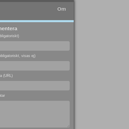
Om
entera
ligatoriskt)
bligatoriskt, visas ej)
a (URL)
tar