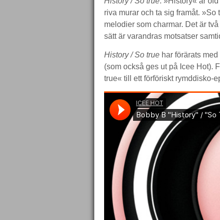
History / So true
. »History« är old
riva murar och ta sig framåt. »S
melodier som charmar. Det är två
sätt är varandras motsatser samti
History / So true
har förärats med
(som också ges ut på Icee Hot). F
true« till ett förföriskt rymddisko-