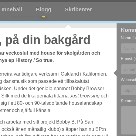
Innehåll
Blogg
Skribenter
Komm
, på din bakgård
Namn (ob
rar veckoslut med house för skolgården och
E-post (o
a ep History / So true.
reira var tidigare verksam i Oakland i Kalifornien.
Webbsid
g dansmusik som passade ett tillbakalutat
ndsken. Under det geniala namnet Bobby Browser
 Silk med de lika geniala titlarna
Just browsing
och
Kommen
 sig i ett 80- och 90-talsdoftande houselandskap
tmer och själfull känsla.
 och arbetar med sitt projekt Bobby B. På San
 också är en månatlig klubb) släpper han nu EP:n