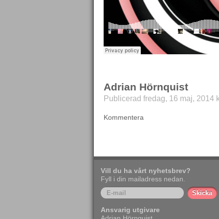
Adrian Hörnquist
Publicerad fredag, 16 maj, 2014 k
Kommentera
Vill du ha vårt nyhetsbrev?
Fyll i din mailadress nedan.
Ansvarig utgivare
Adrian Hörnquist