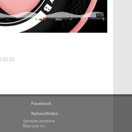
l 01:51
Facebook
Nyhetsflöden
Senaste texterna
Bäst just nu