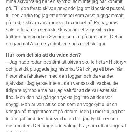
mina skivomslag har en symbol som inte jag har kommit
på. Till den första skivan använde jag ett kinesiskt pussel,
till den andra tog jag ett brädspel som är väldigt gammalt,
på tredje skivan användes ett exempel på Pythagoras
sats och på den senaste skivan är det vägskylten för
kulturminnesmärke i Sverige som är på omslaget. Det är
en gammal Asatro-symbol, en sorts gaelisk figur.
Hur kom det sig att du valde den?
– Jag hade redan bestämt att skivan skulle heta »History«
och just då pluggade jag historia. Så fick jag ett brev från
historiska fakulteten med den loggan och då var det
självklart. Jag tyckte inte att den var särskilt vacker, de
tidigare symbolerna har jag valt för att de var estetiskt
fina. Men den här gången tyckte jag inte att den var
snygg. Man är van att se den som en vägskylt eller en
kringla på tangentbordet på datorn. Men ju mer tid jag har
tillbringat med den här symbolen har jag tyckt mer och
mer om den. Det fungerade väldigt bra, som ett arrangerat