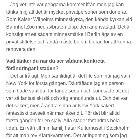
– Jag vet inte var pengarna kommer ifrån men jag kan
tänka mig att det är mycket privatpersoner som donerar.
Som Kaiser Wilhelms minneskyrka, den kända kyrkan vid
Bahnhof Zoo med avbruten topp, den är privatägd. Det är
konstigt att ett sådant minnesmärke i Berlin ägs av en
privat stiftelse och ändå måste be om bidrag för att kunna
renovera den.
Vad tänker du när du ser sådana konkreta
förändringar i staden?
– Det är tråkigt. Men samtidigt är det lite som när jag var i
New York för första gången. Då träffade jag en person
som hade varit där för länge sedan och som sade att det
var så fantastiskt då och såg annorlunda ut. Och det var
det säkert, men å andra sidan är New York säkert
fantastiskt oavsett när man åker dit. För det blir alltid
första gången för en själv. Alla städer förändras hela
tiden. En vän till min familj hatar Kulturhuset i Stockholm
för att man rev Klarakvarteren. Det är ingenting som jag