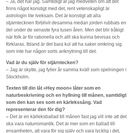
– Ja, det har jag. Samtidigt är jag medveten om att det
finns något konstigt med det, rent vetenskapligt är
astrologin lite tveksam. Det är konstigt att alla
stjärntecknen förblivit desamma medan jorden rubbats en
del under de senaste fyra tusen åren. Men det blir tråkigt
när folk är för rationella och allt ska kunna bevisas och
förklaras. Ibland är det bara kul att ha saker omkring sig
som inte har någon sorts anknytning till det.
Vad är du själv för stjärntecken?
– Jag är skytte, jag fyller år samma kväll som spelningen i
Stockholm.
Texten till din låt »Hey moon« låter som en
naturbeskrivning och en hyllning till månen, samtidigt
som den kan ses som en kärlekssång. Vad
representerar den för dig?
–
Det är en kärleksballad till månen fast jag vill inte att det
ska vara naturromantik. Det är mer som en ballad till
ensamheten, att vara för sig själv och vara lycklig i det,