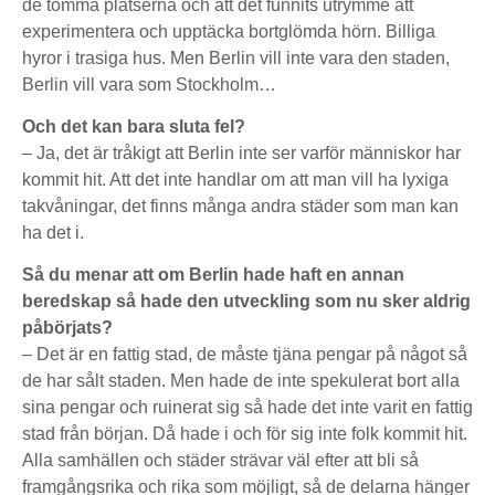
de tomma platserna och att det funnits utrymme att
experimentera och upptäcka bortglömda hörn. Billiga
hyror i trasiga hus. Men Berlin vill inte vara den staden,
Berlin vill vara som Stockholm…
Och det kan bara sluta fel?
– Ja, det är tråkigt att Berlin inte ser varför människor har
kommit hit. Att det inte handlar om att man vill ha lyxiga
takvåningar, det finns många andra städer som man kan
ha det i.
Så du menar att om Berlin hade haft en annan
beredskap så hade den utveckling som nu sker aldrig
påbörjats?
– Det är en fattig stad, de måste tjäna pengar på något så
de har sålt staden. Men hade de inte spekulerat bort alla
sina pengar och ruinerat sig så hade det inte varit en fattig
stad från början. Då hade i och för sig inte folk kommit hit.
Alla samhällen och städer strävar väl efter att bli så
framgångsrika och rika som möjligt, så de delarna hänger