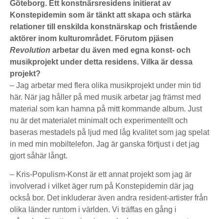
Göteborg. Ett konstnärsresidens initierat av
Konstepidemin som är tänkt att skapa och stärka
relationer till enskilda konstnärskap och fristående
aktörer inom kulturområdet. Förutom pjäsen
Revolution
arbetar du även med egna konst- och
musikprojekt under detta residens. Vilka är dessa
projekt?
– Jag arbetar med flera olika musikprojekt under min tid
här. När jag håller på med musik arbetar jag främst med
material som kan hamna på mitt kommande album. Just
nu är det materialet minimalt och experimentellt och
baseras mestadels på ljud med låg kvalitet som jag spelat
in med min mobiltelefon. Jag är ganska förtjust i det jag
gjort såhär långt.
– Kris-Populism-Konst är ett annat projekt som jag är
involverad i vilket äger rum på Konstepidemin där jag
också bor. Det inkluderar även andra resident-artister från
olika länder runtom i världen. Vi träffas en gång i