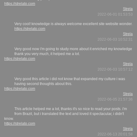
https://strelato.com
Strela
2022-06-01 01:53:53
Very cool! knowledge is always welcome excellent site website wonder.
https://strelato.com
Strela
2022-06-03 10:52:31
Very good now i'm going to study more about it enriched my knowledge
thank you very much, it helped me a lot.
https://strelato.com
Strela
2022-06-03 10:57:12
Very good this article i did not know that expanded my culture i was
having second thoughts about this.
https://strelato.com
Strela
2022-06-05 21:57:36
This article helped me a lot, thanks it's so nice to read your posts. i'm
from Brazil, but i translated the text and loved it spectacular, i didn't
know.
https://strelato.com
Strela
2022-06-13 20:01:58