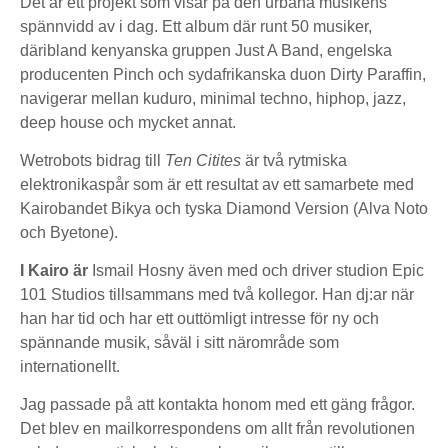
Det är ett projekt som visar på den urbana musikens
spännvidd av i dag. Ett album där runt 50 musiker,
däribland kenyanska gruppen Just A Band, engelska
producenten Pinch och sydafrikanska duon Dirty Paraffin,
navigerar mellan kuduro, minimal techno, hiphop, jazz,
deep house och mycket annat.
Wetrobots bidrag till
Ten Citites
är två rytmiska
elektronikaspår som är ett resultat av ett samarbete med
Kairobandet Bikya och tyska Diamond Version (Alva Noto
och Byetone).
I Kairo är
Ismail Hosny även med och driver studion Epic
101 Studios tillsammans med två kollegor. Han dj:ar när
han har tid och har ett outtömligt intresse för ny och
spännande musik, såväl i sitt närområde som
internationellt.
Jag passade på att kontakta honom med ett gäng frågor.
Det blev en mailkorrespondens om allt från revolutionen