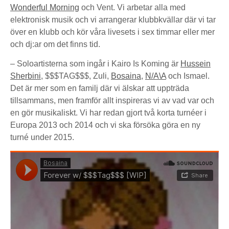
Wonderful Morning
och Vent. Vi arbetar alla med
elektronisk musik och vi arrangerar klubbkvällar där vi tar
över en klubb och kör våra livesets i sex timmar eller mer
och dj:ar om det finns tid.
– Soloartisterna som ingår i Kairo Is Koming är
Hussein
Sherbini
, $$$TAG$$$, Zuli,
Bosaina
,
N/A\A
och Ismael.
Det är mer som en familj där vi älskar att uppträda
tillsammans, men framför allt inspireras vi av vad var och
en gör musikaliskt. Vi har redan gjort två korta turnéer i
Europa 2013 och 2014 och vi ska försöka göra en ny
turné under 2015.