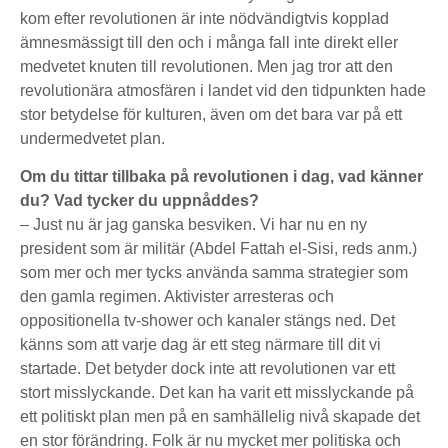
kom efter revolutionen är inte nödvändigtvis kopplad
ämnesmässigt till den och i många fall inte direkt eller
medvetet knuten till revolutionen. Men jag tror att den
revolutionära atmosfären i landet vid den tidpunkten hade
stor betydelse för kulturen, även om det bara var på ett
undermedvetet plan.
Om du tittar tillbaka på revolutionen i dag, vad känner
du? Vad tycker du uppnåddes?
– Just nu är jag ganska besviken. Vi har nu en ny
president som är militär (Abdel Fattah el-Sisi, reds anm.)
som mer och mer tycks använda samma strategier som
den gamla regimen. Aktivister arresteras och
oppositionella tv-shower och kanaler stängs ned. Det
känns som att varje dag är ett steg närmare till dit vi
startade. Det betyder dock inte att revolutionen var ett
stort misslyckande. Det kan ha varit ett misslyckande på
ett politiskt plan men på en samhällelig nivå skapade det
en stor förändring. Folk är nu mycket mer politiska och