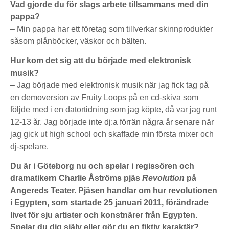
Vad gjorde du för slags arbete tillsammans med din
pappa?
– Min pappa har ett företag som tillverkar skinnprodukter
såsom plånböcker, väskor och bälten.
Hur kom det sig att du började med elektronisk
musik?
– Jag började med elektronisk musik när jag fick tag på
en demoversion av Fruity Loops på en cd-skiva som
följde med i en datortidning som jag köpte, då var jag runt
12-13 år. Jag började inte dj:a förrän några år senare när
jag gick ut high school och skaffade min första mixer och
dj-spelare.
Du är i Göteborg nu och spelar i regissören och
dramatikern Charlie Åströms pjäs
Revolution
på
Angereds Teater. Pjäsen handlar om hur revolutionen
i Egypten, som startade 25 januari 2011, förändrade
livet för sju artister och konstnärer från Egypten.
Spelar du dig själv eller gör du en fiktiv karaktär?