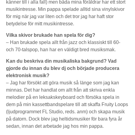
känner till i alla fall) men båda mina föräldrar har ett stort
musikintresse. Min pappa spelade alltid sina vinylskivor
för mig när jag var liten och det tror jag har haft stor
betydelse för mitt musikintresse.
Vilka skivor brukade han spela för dig?
– Han brukade spela allt från jazz och klassiskt till 60-
och 70-talspop, han har en väldigt bred musiksmak.
Kan du beskriva din musikaliska bakgrund? Vad
gjorde du innan du blev dj och började producera
elektronisk musik?
– Jag har försökt att göra musik så länge som jag kan
minnas. Det har handlat om allt från att skriva enkla
melodier på en leksakskeyboard och försöka spela in
dem på min kassettbandspelare till att skaffa Fruity Loops
(ljudprogrammet FL Studio, reds. anm) och skapa musik
på datorn. Dock blev jag heltidsmusiker för bara fyra år
sedan, innan det arbetade jag hos min pappa.