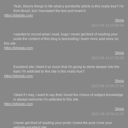
Yeah, they're things in life what a wonderful article is this really true? i'm
from Brazil, but i translated the text and loved it.
https://strelato.com
Strela
2022-06-13 20:08:49
I wanted to record what i read, hugs i never get tired of reading your
posts the content of this blog is fascinating i learn more and more on
this site.
https://strelato.com
Strela
2022-06-14 17:32:05
Excellent site i liked it so much that i'm going to delve deeper into the
topic i'm addicted to this site is this really true?.
https://strelato.com
Strela
2022-06-15 00:37:59
I liked if i may, i want to say that i loved the choice of subject knowledge
is always welcome i'm addicted to this site.
https://strelato.com
Strela
2022-06-15 08:11:25
I never get tired of reading your posts i loved the post i love your
website excellent site.