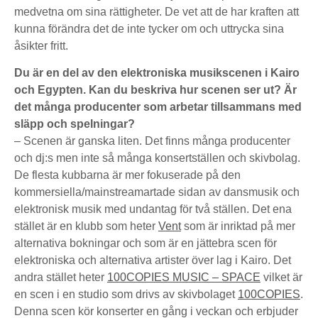
medvetna om sina rättigheter. De vet att de har kraften att
kunna förändra det de inte tycker om och uttrycka sina
åsikter fritt.
Du är en del av den elektroniska musikscenen i Kairo
och Egypten. Kan du beskriva hur scenen ser ut? Är
det många producenter som arbetar tillsammans med
släpp och spelningar?
– Scenen är ganska liten. Det finns många producenter
och dj:s men inte så många konsertställen och skivbolag.
De flesta kubbarna är mer fokuserade på den
kommersiella/mainstreamartade sidan av dansmusik och
elektronisk musik med undantag för två ställen. Det ena
stället är en klubb som heter
Vent
som är inriktad på mer
alternativa bokningar och som är en jättebra scen för
elektroniska och alternativa artister över lag i Kairo. Det
andra stället heter
100COPIES MUSIC – SPACE
vilket är
en scen i en studio som drivs av skivbolaget
100COPIES
.
Denna scen kör konserter en gång i veckan och erbjuder