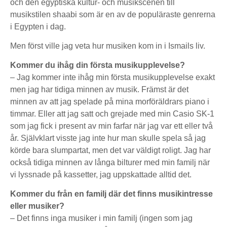
och den egyptiska kultur- och musikscenen till
musikstilen shaabi som är en av de populäraste genrerna
i Egypten i dag.
Men först ville jag veta hur musiken kom in i Ismails liv.
Kommer du ihåg din första musikupplevelse?
– Jag kommer inte ihåg min första musikupplevelse exakt
men jag har tidiga minnen av musik. Främst är det
minnen av att jag spelade på mina morföräldrars piano i
timmar. Eller att jag satt och grejade med min Casio SK-1
som jag fick i present av min farfar när jag var ett eller två
år. Självklart visste jag inte hur man skulle spela så jag
körde bara slumpartat, men det var väldigt roligt. Jag har
också tidiga minnen av långa bilturer med min familj när
vi lyssnade på kassetter, jag uppskattade alltid det.
Kommer du från en familj där det finns musikintresse
eller musiker?
– Det finns inga musiker i min familj (ingen som jag