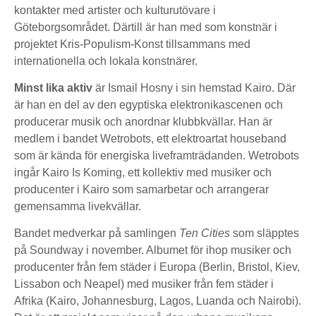
kontakter med artister och kulturutövare i
Göteborgsområdet. Därtill är han med som konstnär i
projektet Kris-Populism-Konst tillsammans med
internationella och lokala konstnärer.
Minst lika aktiv
är Ismail Hosny i sin hemstad Kairo. Där
är han en del av den egyptiska elektronikascenen och
producerar musik och anordnar klubbkvällar. Han är
medlem i bandet Wetrobots, ett elektroartat houseband
som är kända för energiska liveframträdanden. Wetrobots
ingår Kairo Is Koming, ett kollektiv med musiker och
producenter i Kairo som samarbetar och arrangerar
gemensamma livekvällar.
Bandet medverkar på samlingen
Ten Cities
som släpptes
på Soundway i november. Albumet för ihop musiker och
producenter från fem städer i Europa (Berlin, Bristol, Kiev,
Lissabon och Neapel) med musiker från fem städer i
Afrika (Kairo, Johannesburg, Lagos, Luanda och Nairobi).