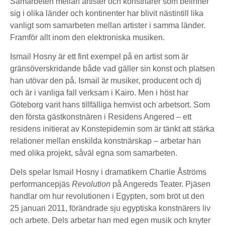
Samarbeten mellan artister och konstnärer som befinner
sig i olika länder och kontinenter har blivit nästintill lika
vanligt som samarbeten mellan artister i samma länder.
Framför allt inom den elektroniska musiken.
Ismail Hosny är ett fint exempel på en artist som är
gränsöverskridande både vad gäller sin konst och platsen
han utövar den på. Ismail är musiker, producent och dj
och är i vanliga fall verksam i Kairo. Men i höst har
Göteborg varit hans tillfälliga hemvist och arbetsort. Som
den första gästkonstnären i Residens Angered – ett
residens initierat av Konstepidemin som är tänkt att stärka
relationer mellan enskilda konstnärskap – arbetar han
med olika projekt, såväl egna som samarbeten.
Dels spelar Ismail Hosny i dramatikern Charlie Åströms
performancepjäs
Revolution
på Angereds Teater. Pjäsen
handlar om hur revolutionen i Egypten, som bröt ut den
25 januari 2011, förändrade sju egyptiska konstnärers liv
och arbete. Dels arbetar han med egen musik och knyter