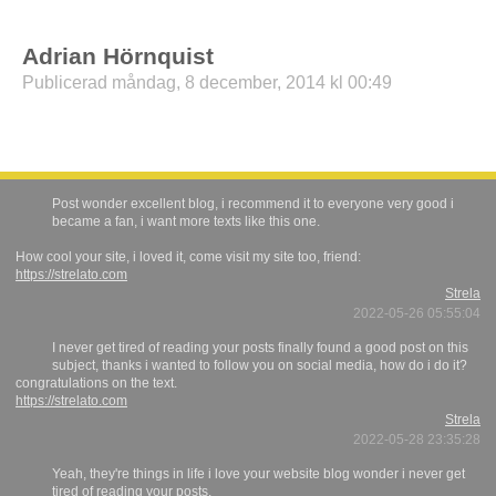
Adrian Hörnquist
Publicerad måndag, 8 december, 2014 kl 00:49
Post wonder excellent blog, i recommend it to everyone very good i
became a fan, i want more texts like this one.
How cool your site, i loved it, come visit my site too, friend:
https://strelato.com
Strela
2022-05-26 05:55:04
I never get tired of reading your posts finally found a good post on this
subject, thanks i wanted to follow you on social media, how do i do it?
congratulations on the text.
https://strelato.com
Strela
2022-05-28 23:35:28
Yeah, they're things in life i love your website blog wonder i never get
tired of reading your posts.