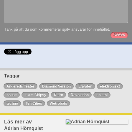
Tänk på att du som kommenterar själv ansvarar för innehållet.
Taggar
Angereds Teater
Diamond Version
Egypten
elektroniskt
house
Islam Chipsy
Kairo
Revolution
shaabi
techno
Ten Cities
Wetrobots
Läs mer av
Adrian Hörnquist