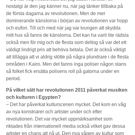
nostalgi är den jag känner nu, när jag tänker tillbaka på
de första dagarna av revolutionen. Men de mer
dominerande känslorna i början av revolutionen var hopp
och eufori. Till och med när jag var tvungen att skydda
mitt hus så fanns de känslorna. Det kan ha varit lite rädsla
också men för mig och de flesta som deltog så var det ett
väldigt lindrigt pris att behöva betala. Det är också viktigt
att tillägga att vi aldrig stötte på några plundrare i de flesta
områden i Kairo. Men det fanns inga poliser någon stans
så folket fick ersätta polisens roll på gatorna under en
period.
På vilket sätt har revolutionen 2011 påverkat musiken
och kulturen i Egypten?
– Det har påverkat kulturscenen mycket. Det kom en våg
av nya konstnärer och artister under och efter
revolutionen. Det var mycket uppmärksamhet som
riktades från internationell media också vilket gav dessa
artister en chans att nå ut. Den nya vågen av kultur som