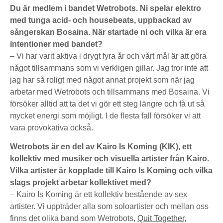
Du är medlem i bandet Wetrobots. Ni spelar elektro
med tunga acid- och housebeats, uppbackad av
sångerskan Bosaina. När startade ni och vilka är era
intentioner med bandet?
– Vi har varit aktiva i drygt fyra år och vårt mål är att göra
något tillsammans som vi verkligen gillar. Jag tror inte att
jag har så roligt med något annat projekt som när jag
arbetar med Wetrobots och tillsammans med Bosaina. Vi
försöker alltid att ta det vi gör ett steg längre och få ut så
mycket energi som möjligt. I de flesta fall försöker vi att
vara provokativa också.
Wetrobots är en del av Kairo Is Koming (KIK), ett
kollektiv med musiker och visuella artister från Kairo.
Vilka artister är kopplade till Kairo Is Koming och vilka
slags projekt arbetar kollektivet med?
– Kairo Is Koming är ett kollektiv bestående av sex
artister. Vi uppträder alla som soloartister och mellan oss
finns det olika band som Wetrobots,
Quit Together
,