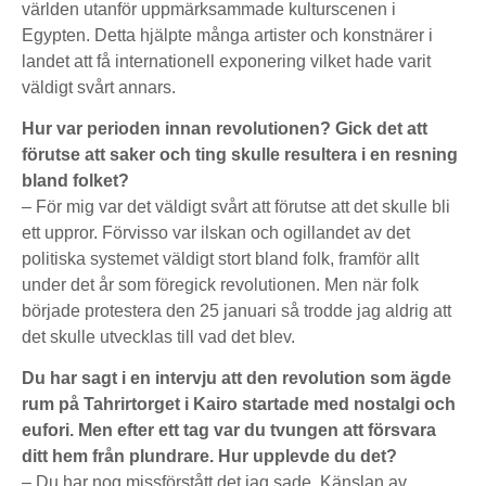
världen utanför uppmärksammade kulturscenen i
Egypten. Detta hjälpte många artister och konstnärer i
landet att få internationell exponering vilket hade varit
väldigt svårt annars.
Hur var perioden innan revolutionen? Gick det att
förutse att saker och ting skulle resultera i en resning
bland folket?
– För mig var det väldigt svårt att förutse att det skulle bli
ett uppror. Förvisso var ilskan och ogillandet av det
politiska systemet väldigt stort bland folk, framför allt
under det år som föregick revolutionen. Men när folk
började protestera den 25 januari så trodde jag aldrig att
det skulle utvecklas till vad det blev.
Du har sagt i en intervju att den revolution som ägde
rum på Tahrirtorget i Kairo startade med nostalgi och
eufori. Men efter ett tag var du tvungen att försvara
ditt hem från plundrare. Hur upplevde du det?
– Du har nog missförstått det jag sade. Känslan av