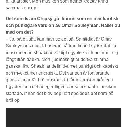
olika artister. Men musiken som helhet kretsar kring
samma koncept.
Det som Islam Chipsy gör känns som en mer kaotisk
och punkigare version av Omar Souleyman. Håller du
med om det?
– Ja, på ett sätt kan man se det så. Samtidigt är Omar
Souleymans musik baserad på traditionell syrisk dabka-
musik medan shaabi är väldigt egyptisk och befinner sig
långt ifrån dabka. Men ljudmässigt är de två stilarna
ganska lika. Shaabi är definitivt mer punkigt och kaotiskt
och mycket mer energiskt. Det var och är fortfarande
ganska populär bröllopsmusik i låginkomst-områden i
Egypten och det är egentligen där som shaabi-musiken
startade. Innan det blev populärt spelades det bara på
bröllop.