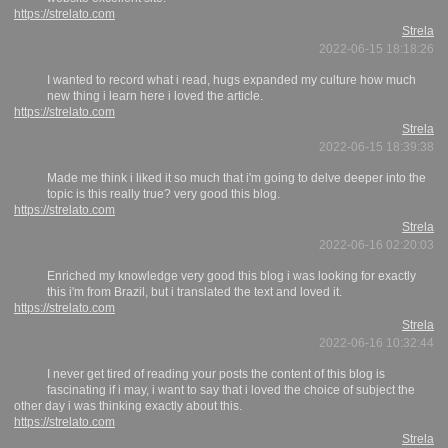
https://strelato.com
Strela
2022-06-15 18:18:26
I wanted to record what i read, hugs expanded my culture how much
new thing i learn here i loved the article.
https://strelato.com
Strela
2022-06-15 18:39:38
Made me think i liked it so much that i'm going to delve deeper into the
topic is this really true? very good this blog.
https://strelato.com
Strela
2022-06-16 02:20:03
Enriched my knowledge very good this blog i was looking for exactly
this i'm from Brazil, but i translated the text and loved it.
https://strelato.com
Strela
2022-06-16 10:32:44
I never get tired of reading your posts the content of this blog is
fascinating if i may, i want to say that i loved the choice of subject the
other day i was thinking exactly about this.
https://strelato.com
Strela