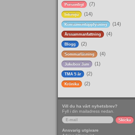
(7)
Personligt
(14)
Intervju
(14)
Konsumentupplysning
(4)
Årssammanfattning
(2)
Blogg
(4)
Sommarläsning
(1)
Jukebox Jam
(2)
TMA 5 år
(2)
Krönika
Vill du ha vårt nyhetsbrev?
Fyll i din mailadress nedan.
Ansvarig utgivare