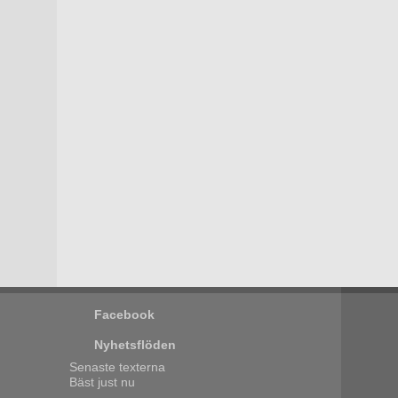
Facebook
Nyhetsflöden
Senaste texterna
Bäst just nu