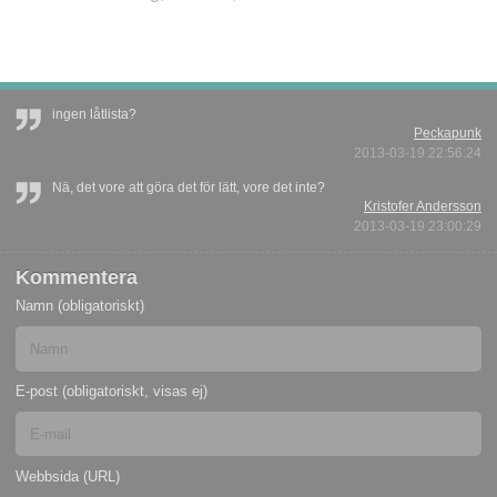
ingen låtlista?
Peckapunk
2013-03-19 22:56:24
Nä, det vore att göra det för lätt, vore det inte?
Kristofer Andersson
2013-03-19 23:00:29
Kommentera
Namn (obligatoriskt)
E-post (obligatoriskt, visas ej)
Webbsida (URL)