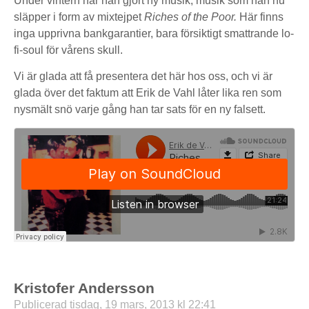
Under vintern har han gjort ny musik, musik som han nu
släpper i form av mixtejpet
Riches of the Poor.
Här finns
inga upprivna bankgarantier, bara försiktigt smattrande lo-
fi-soul för vårens skull.
Vi är glada att få presentera det här hos oss, och vi är
glada över det faktum att Erik de Vahl låter lika ren som
nysmält snö varje gång han tar sats för en ny falsett.
Kristofer Andersson
Publicerad tisdag, 19 mars, 2013 kl 22:41