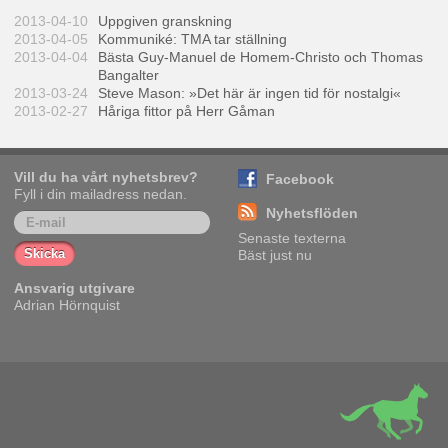
2013-04-10
Uppgiven granskning
2013-04-05
Kommuniké: TMA tar ställning
2013-04-04
Bästa Guy-Manuel de Homem-Christo och Thomas
Bangalter
2013-03-24
Steve Mason: »Det här är ingen tid för nostalgi«
2013-02-27
Håriga fittor på Herr Gåman
Vill du ha vårt nyhetsbrev?
Facebook
Fyll i din mailadress nedan.
Nyhetsflöden
Senaste texterna
Bäst just nu
Ansvarig utgivare
Adrian Hörnquist