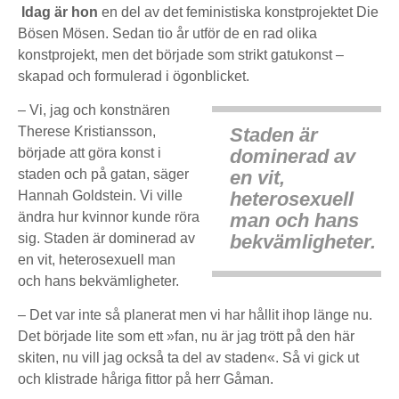
Idag är hon
en del av det feministiska konstprojektet Die
Bösen Mösen. Sedan tio år utför de en rad olika
konstprojekt, men det började som strikt gatukonst –
skapad och formulerad i ögonblicket.
– Vi, jag och konstnären
Therese Kristiansson,
Staden är
började att göra konst i
dominerad av
staden och på gatan, säger
en vit,
Hannah Goldstein. Vi ville
heterosexuell
ändra hur kvinnor kunde röra
man och hans
sig.
Staden är dominerad av
bekvämligheter.
en vit, heterosexuell man
och hans bekvämligheter.
– Det var inte så planerat men vi har hållit ihop länge nu.
Det började lite som ett »fan, nu är jag trött på den här
skiten, nu vill jag också ta del av staden«. Så vi gick ut
och klistrade håriga fittor på herr Gåman.