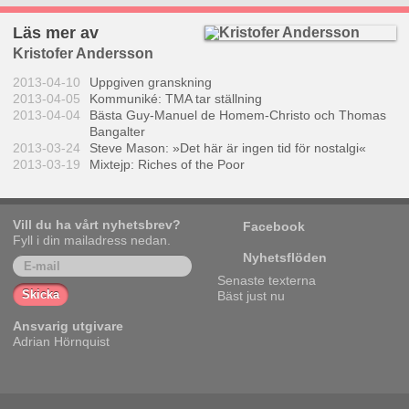
Läs mer av
Kristofer Andersson
2013-04-10
Uppgiven granskning
2013-04-05
Kommuniké: TMA tar ställning
2013-04-04
Bästa Guy-Manuel de Homem-Christo och Thomas
Bangalter
2013-03-24
Steve Mason: »Det här är ingen tid för nostalgi«
2013-03-19
Mixtejp: Riches of the Poor
Vill du ha vårt nyhetsbrev?
Facebook
Fyll i din mailadress nedan.
Nyhetsflöden
Senaste texterna
Bäst just nu
Ansvarig utgivare
Adrian Hörnquist