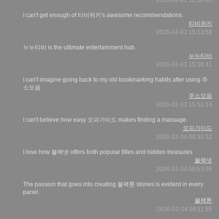
2026-02-02 12:38:02
I can't get enough of 티비위키's awesome recommendations.
티비위키
2026-02-02 15:13:58
누누티비 is the ultimate entertainment hub.
누누티비
2026-02-02 15:30:41
I can't imagine going back to my old bookmarking habits after using 주
소모음.
주소모음
2026-02-02 15:51:14
I can't believe how easy 오피가이드 makes finding a massage.
오피가이드
2026-02-04 08:32:52
I love how 블랙넷 offers both popular titles and hidden treasures.
블랙넷
2026-02-04 08:53:55
The passion that goes into creating 블랙툰 stories is evident in every
panel.
블랙툰
2026-02-04 09:11:55