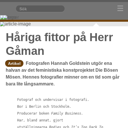
Foto: Hannah Goldstein
Håriga fittor på Herr
Gåman
Fotografen Hannah Goldstein utgör ena
Artikel
halvan av det feministiska konstprojektet Die Bösen
Mösen. Hennes fotografier minner om en tid som går
bara lite långsammare.
Fotograf och undervisar i fotografi.
Bor i Berlin och Stockholm.
Producerar boken
Family Business.
Har, bland annat, gjort
utställningarna
Bodies
och
It’s Too Dark To