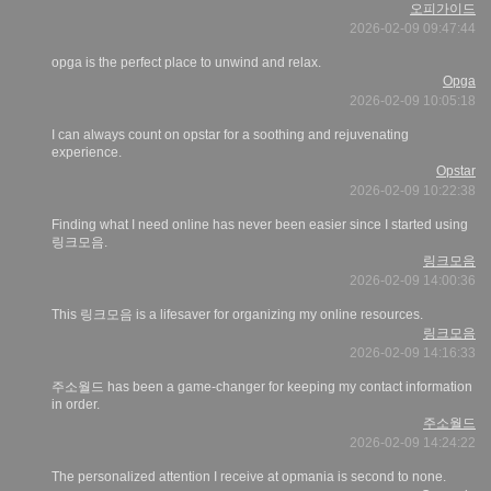
오피가이드
2026-02-09 09:47:44
opga is the perfect place to unwind and relax.
Opga
2026-02-09 10:05:18
I can always count on opstar for a soothing and rejuvenating
experience.
Opstar
2026-02-09 10:22:38
Finding what I need online has never been easier since I started using
링크모음.
링크모음
2026-02-09 14:00:36
This 링크모음 is a lifesaver for organizing my online resources.
링크모음
2026-02-09 14:16:33
주소월드 has been a game-changer for keeping my contact information
in order.
주소월드
2026-02-09 14:24:22
The personalized attention I receive at opmania is second to none.