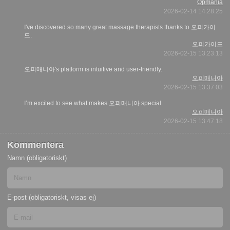
Opmania
2026-02-14 14:28:25
I've discovered so many great massage therapists thanks to 오피가이
드.
오피가이드
2026-02-15 13:23:13
오피매니아's platform is intuitive and user-friendly.
오피매니아
2026-02-15 13:37:03
I’m excited to see what makes 오피매니아 special.
오피매니아
2026-02-15 13:47:18
Kommentera
Namn (obligatoriskt)
E-post (obligatoriskt, visas ej)