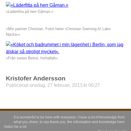
»Läderfitta på herr Gåman.«
»Min partner Christian. Fotot heter ›Christian Swiming At Lake
Nacka‹«.
»Från serien Beirut, Inshallah«.
Kristofer Andersson
Publicerad onsdag, 27 februari, 2013 kl 00:27
It is wonderful to be here with everyone, I have a lot of knowledge from
what you share, to say thank you, the information and knowledge here
helps me a lot