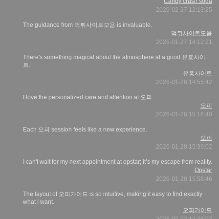
Candy crush soda
2020-02-27 12:13:25
The guidance from 먹튀사이트모음 is invaluable.
먹튀사이트모음
2026-01-27 14:12:21
There's something magical about the atmosphere at a good 유흥사이
트.
유흥사이트
2026-01-28 14:55:42
I love the personalized care and attention at 오피.
오피
2026-01-28 15:16:40
Each 오피 session feels like a new experience.
오피
2026-01-28 15:39:02
I can't wait for my next appointment at opstar; it’s my escape from reality.
Opstar
2026-01-28 15:58:46
The layout of 오피가이드 is so intuitive, making it easy to find exactly
what I want.
오피가이드