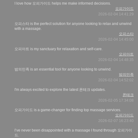
I love how 오피가이드 helps me make informed decisions.
오피가이드
2026-02-04 14:41:29
오피스타 is the perfect solution for anyone looking to relax and unwind
with a massage.
오피스타
2026-02-04 14:45:00
오피아트 is my sanctuary for relaxation and self-care.
오피아트
2026-02-04 14:48:35
밤의민족 is an essential tool for anyone looking to unwind.
밤의민족
2026-02-04 14:52:02
I'm always excited to explore the latest 폰테크 updates.
폰테크
2026-02-05 17:34:08
오피가이드 is a game-changer for finding top massage services.
오피가이드
2026-02-07 16:23:40
I’ve never been disappointed with a massage I found through 오피가이
드.