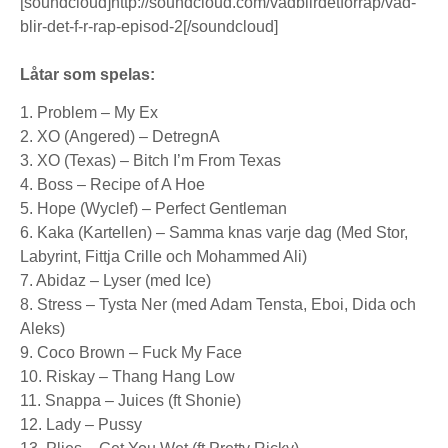
[soundcloud]http://soundcloud.com/vadblirdetforrap/vad-
blir-det-f-r-rap-episod-2[/soundcloud]
Låtar som spelas:
1. Problem – My Ex
2. XO (Angered) – DetregnA
3. XO (Texas) – Bitch I’m From Texas
4. Boss – Recipe of A Hoe
5. Hope (Wyclef) – Perfect Gentleman
6. Kaka (Kartellen) – Samma knas varje dag (Med Stor,
Labyrint, Fittja Crille och Mohammed Ali)
7. Abidaz – Lyser (med Ice)
8. Stress – Tysta Ner (med Adam Tensta, Eboi, Dida och
Aleks)
9. Coco Brown – Fuck My Face
10. Riskay – Thang Hang Low
11. Snappa – Juices (ft Shonie)
12. Lady – Pussy