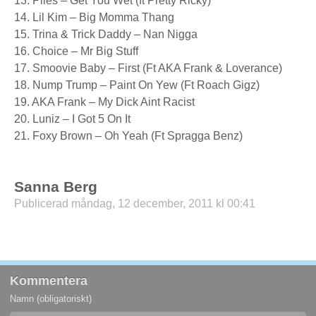
13. Plies – Get You Wet (ft Pretty Ricky)
14. Lil Kim – Big Momma Thang
15. Trina & Trick Daddy – Nan Nigga
16. Choice – Mr Big Stuff
17. Smoovie Baby – First (Ft AKA Frank & Loverance)
18. Nump Trump – Paint On Yew (Ft Roach Gigz)
19. AKA Frank – My Dick Aint Racist
20. Luniz – I Got 5 On It
21. Foxy Brown – Oh Yeah (Ft Spragga Benz)
Sanna Berg
Publicerad måndag, 12 december, 2011 kl 00:41
Kommentera
Namn (obligatoriskt)