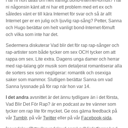
Har ni hört talas om helt vanligt bond-Internet-förnuft? Har
ni någonsin känt att ni har ett problem med ert ex och
således vänt er till kära Internet för svar och så är allt
Internet ger er en julig och ljuvlig rap-sång? Petter, Sanna
och Hugo berättar om helt vanligt bond-Internet-förnuft
och vilka som inte har det.
Sedermera diskuterar Vad blir det för rap rap-sånger och
rap-artister som både tycker om sex OCH tycker om att
rappa om sex. Lite extra. Dagens unga damer och herrar
med rap-talang gör musik som detaljerat romantiserar alla
de sorters sex som negligerar: romantik och osexiga
saker som mammor. Slutligen berättar Sanna om vad
Sanna lyssnade på för rap när hon var 14.
I det andra
avsnittet är det ännu tydligare än i det första,
Vad Blir Det För Rap? är en podcast av tre vänner som
tycker om rap lite för mycket. Ge oss gärna feedback på
vår
Tumblr
, på vår
Twitter
eller på vår
Facebook-sida
.