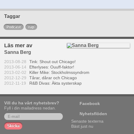
Taggar
Podcast
rap
Läs mer av
Sanna Berg
2013-08-28
Tink: Shout out Chicago!
2013-06-14
Efterlyses: Ouuff-faktor!
2013-02-02
Killer Mike: Stockholmssyndrom
2012-12-29
Tårar, dårar och Chicago
2012-11-19
R&B Divas: Äkta systerskap
Vill du ha vårt nyhetsbrev?
Facebook
Fyll i din mailadress nedan.
Nyhetsflöden
Senaste texterna
Bäst just nu