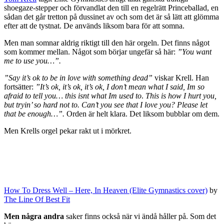
shoegaze-stepper och förvandlat den till en regelrätt Princeballad, en
sådan det går tretton på dussinet av och som det är så lätt att glömma
efter att de tystnat. De används liksom bara för att somna.
Men man somnar aldrig riktigt till den här orgeln. Det finns något
som kommer mellan. Något som börjar ungefär så här:
”You want
me to use you…”.
”Say it’s ok to be in love with something dead”
viskar Krell. Han
fortsätter:
”It’s ok, it’s ok, it’s ok, I don’t mean what I said, Im so
afraid to tell you… this isnt what Im used to
.
This is how I hurt you,
but tryin’ so hard not to. Can’t you see that I love you? Please let
that be enough…”.
Orden är helt klara. Det liksom bubblar om dem.
Men Krells orgel pekar rakt ut i mörkret.
How To Dress Well – Here, In Heaven (Elite Gymnastics cover)
by
The Line Of Best Fit
Men några andra
saker finns också när vi ändå håller på. Som det