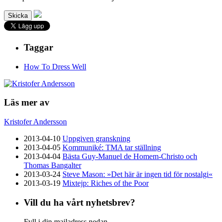
Taggar
How To Dress Well
Läs mer av
Kristofer Andersson
2013-04-10
Uppgiven granskning
2013-04-05
Kommuniké: TMA tar ställning
2013-04-04
Bästa Guy-Manuel de Homem-Christo och
Thomas Bangalter
2013-03-24
Steve Mason: »Det här är ingen tid för nostalgi«
2013-03-19
Mixtejp: Riches of the Poor
Vill du ha vårt nyhetsbrev?
Fyll i din mailadress nedan.