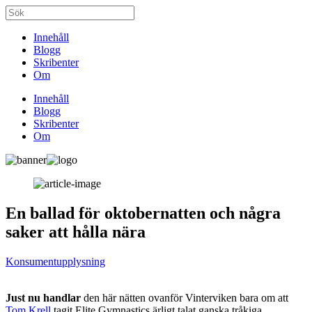
Innehåll
Blogg
Skribenter
Om
Innehåll
Blogg
Skribenter
Om
En ballad för oktobernatten och några
saker att hålla nära
Konsumentupplysning
Just nu handlar
den här nätten ovanför Vinterviken bara om att
Tom Krell
tagit Elite Gymnastics ärligt talat ganska tråkiga