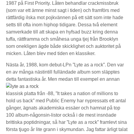
1987 på First Priority. Låten behandlar crackmissbruk
(som var ett ämne minst sagt i tiden) och framförs med
rättfärdig ilska mot pojkvännen på ett sätt som inte hade
setts till ofta inom hiphop tidigare. Dessa två element
samverkade till att skapa en hyfsad buzz kring denna
tuffa, rättframma och småhesa unga tjej från Brooklyn
som onekligen ägde både skicklighet och auktoritet på
micken. Låten blev med tiden en klassiker.
Nästa år, 1988, kom debut-LPn ”Lyte as a rock”. Den var
en av många nästintill fulländade album som släpptes
detta fantastiska år. Men
medan till exempel en annan
klassisk platta från -88, ”It takes a nation of millions to
hold us back” med Public Enemy har nypressats ett antal
gånger, ägnats akademiska essäer och hamnat på top
100 album-någonsin-listor också i de mest insnöade
brittiska poptidningar, så har ”Lyte as a rock” framlevt sina
första tjugo år lite grann i skymundan. Jag fattar ärligt talat