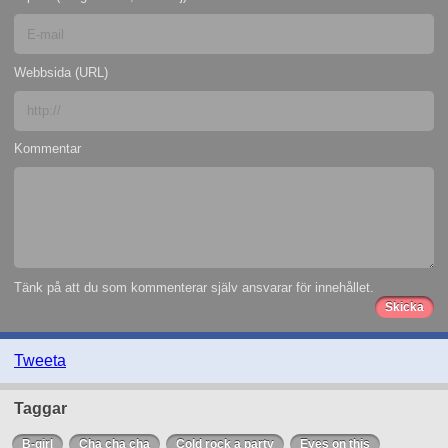
Webbsida (URL)
Kommentar
Tänk på att du som kommenterar själv ansvarar för innehållet.
Tweeta
Taggar
B-girl
Cha cha cha
Cold rock a party
Eyes on this