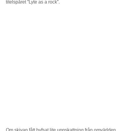
titelspåret ”Lyte as a rock”.
Om skivan fått hyfsat lite uppskattning från omvärlden