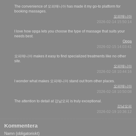
The convenience of 오피매니아 has made it my go-to platform for
booking massages.
오피매니아
2026-02-14 15:50:14
I love how opga lets you choose the type of massage that suits your
needs best.
Opga
2026-02-15 14:03:41
오피매니아 makes it easy to find specialized treatments like no other
site.
오피매니아
2026-02-18 10:44:16
I wonder what makes 오피매니아 stand out from other places.
오피매니아
2026-02-18 10:50:08
The attention to detail at 강남오피 is truly exceptional.
강남오피
2026-02-19 10:36:12
Kommentera
Namn (obligatoriskt)