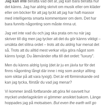
Jag kan inte
berätta vad det är, jag kan bara berätta hur
det känns. Jag har aldrig skrivit om musik eller om kläder
eller om böcker för att jag tyckt att jag har haft massor
med intelligenta smarta kommentarer om dem. Det har
bara funnits någonting som måste rinna ut.
Jag vet inte vad du och jag ska prata om nu när jag
skriver till dig men jag tycker att det du gör känns viktigt –
ursäkta det slitna ordet – trots att du aldrig har menat det
så. Trots att du alltid mest verkar vilja göra något som
känns lyxigt. Du återvänder ofta till det ordet: ”luxury”.
Men du känns aldrig lyxig (det är ju en jävla tur för det
finns någonting långt där inne i mig som avskyr allting
som siktar på att vara lyxigt). Det är ett förminskande ord
kan jag tycka, förstår du vad jag menar?
Vi kommer ändå fortfarande att göra fel oavsett hur
mycket underlagskräm vi gömmer ansiktet bakom. Länge
hoppades jag på motsatsen.
But even the earth will go