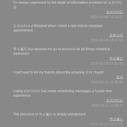
I'm always impressed by the depth of information provided on 오피가이
드.
오피가이드
2026-02-09 13:34:22
오피스타 is a lifesaver when I need a last-minute massage
appointment.
오피스타
2026-02-09 13:47:05
주소월드 has become my go-to resource for all things related to
addresses.
주소월드
2026-02-09 17:30:40
I can't wait to tell my friends about the amazing 오피 I found.
오피
2026-02-11 10:46:48
Using 오피가이드 has made scheduling massages a hassle-free
experience.
오피가이드
2026-02-11 11:08:11
The precision of 주소월드 is simply unmatched!
주소월드
2026-02-12 08:52:03