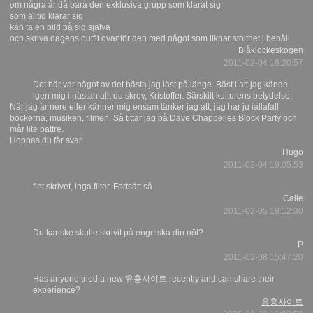
om några år då bara den exklusiva grupp som klarat sig
som alltid klarar sig
kan ta en bild på sig själva
och skriva dagens outfit ovanför den med något som liknar stolthet i behåll
Blåklockeskogen
2011-02-04 18:20:57
Det här var något av det bästa jag läst på länge. Bäst i att jag kände
igen mig i nästan allt du skrev, Kristoffer. Särskilt kulturens betydelse.
När jag är nere eller känner mig ensam tänker jag att, jag har ju iallafall
böckerna, musiken, filmen. Så tittar jag på Dave Chappelles Block Party och
mår lite bättre.
Hoppas du får svar.
Hugo
2011-02-04 19:05:53
fint skrivet, inga filter. Fortsätt så
Calle
2011-02-05 18:12:30
Du kanske skulle skrivit på engelska din nöt?
P
2011-02-08 15:47:20
Has anyone tried a new 유흥사이트 recently and can share their
experience?
유흥사이트