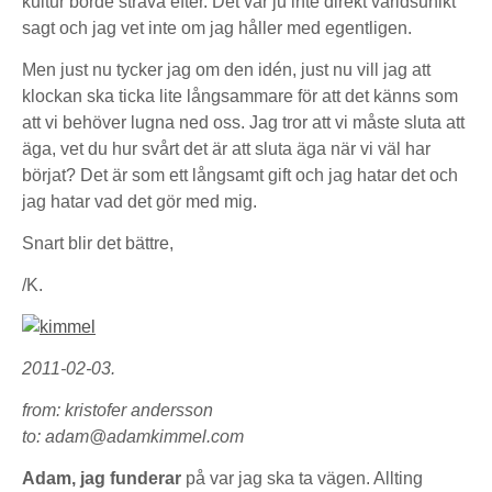
kultur borde sträva efter. Det var ju inte direkt världsunikt
sagt och jag vet inte om jag håller med egentligen.
Men just nu tycker jag om den idén, just nu vill jag att
klockan ska ticka lite långsammare för att det känns som
att vi behöver lugna ned oss. Jag tror att vi måste sluta att
äga, vet du hur svårt det är att sluta äga när vi väl har
börjat? Det är som ett långsamt gift och jag hatar det och
jag hatar vad det gör med mig.
Snart blir det bättre,
/K.
2011-02-03.
from: kristofer andersson
to: adam@adamkimmel.com
Adam, jag funderar
på var jag ska ta vägen. Allting