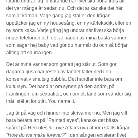
Ibland undrar jag fortfarande när livet ska börja trots att
det var många år sedan nu. Och det är kanske det här
som är kärnan: Varje gång jag ställer den frågan
upptäcker jag en ny housesång, en ny kärleksdikt eller en
ny sorts kaka. Varje gång jag undrar när livet ska börja
ringer telefonen och det är någon av mina bästa vänner
som säger hej baby vad gör du hur mår du och så börjar
allting att snurra igen.
Det är mina vänner som gör att jag står ut. Som gör
dagarna ljusa när resten av landet faller ned i en
konservativ smutsig bubbla. Det handlar inte bara om
kultursyn. Det handlar om synen på den andre, på
främlingen, om sexualitet, och om ett land som vänder sig
inåt istället för utåt. You name it.
Jag är på väg och hinner inte skriva mer nu. Men jag vill
bara berätta att på ”Painted eyes”, kanske det bästa
spåret på Hercules & Love Affairs nya album ställs frågan
”How do we make forever?”
I den sången existerar livet