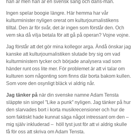
han är men han är en svensk sång och dans-man.
Ingen spelar boogie längre. Här hemma har vår
kulturminister nyligen orerat om kulturjournalistikens
tilltal. Den är för svår, det är ingen som förstår den. Och
vem ska då vilja betala för att gå på operan? Vojne vojne.
Jag förstår att det gör mina kollegor arga. Ändå önskar jag
kanske att kulturjournalistiken slutade bry sig om vad
kulturministern tycker och började analysera vad som
händer runt oss lite mer. För problemet är att vi talar om
kulturen som någonting som finns där borta bakom kullen.
Som vore den osynligt bläck vi aldrig når.
Jag tänker på
när din svenske namne Adam Tensta
släppte sin singel ”Like a punk” nyligen. Jag tänker på hur
den slarvades bort i korta musikrecensioner och hur de
som faktiskt hade kunnat säga något intressant om den –
mig själv inkluderad – höll tyst just för att vi aldrig skulle
få för oss att skriva om Adam Tensta.