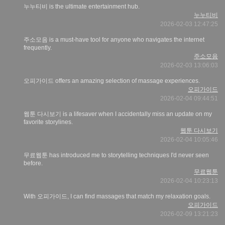
누누티비 is the ultimate entertainment hub.
누누티비
2026-02-03 12:47:25
주소모음 is a must-have tool for anyone who navigates the internet
frequently.
주소모음
2026-02-03 13:06:03
오피가이드 offers an amazing selection of massage experiences.
오피가이드
2026-02-04 09:44:51
웹툰 다시보기 is a lifesaver when I accidentally miss an update on my
favorite storylines.
웹툰 다시보기
2026-02-04 10:05:46
무료웹툰 has introduced me to storytelling techniques I'd never seen
before.
무료웹툰
2026-02-04 10:23:13
With 오피가이드, I can find massages that match my relaxation goals.
오피가이드
2026-02-09 13:21:23