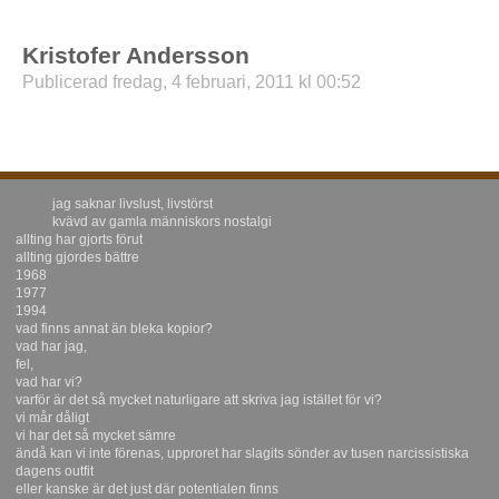
Kristofer Andersson
Publicerad fredag, 4 februari, 2011 kl 00:52
jag saknar livslust, livstörst
kvävd av gamla människors nostalgi
allting har gjorts förut
allting gjordes bättre
1968
1977
1994
vad finns annat än bleka kopior?
vad har jag,
fel,
vad har vi?
varför är det så mycket naturligare att skriva jag istället för vi?
vi mår dåligt
vi har det så mycket sämre
ändå kan vi inte förenas, upproret har slagits sönder av tusen narcissistiska
dagens outfit
eller kanske är det just där potentialen finns