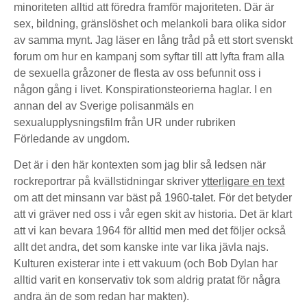
minoriteten alltid att föredra framför majoriteten. Där är
sex, bildning, gränslöshet och melankoli bara olika sidor
av samma mynt. Jag läser en lång tråd på ett stort svenskt
forum om hur en kampanj som syftar till att lyfta fram alla
de sexuella gråzoner de flesta av oss befunnit oss i
någon gång i livet. Konspirationsteorierna haglar. I en
annan del av Sverige polisanmäls en
sexualupplysningsfilm från UR under rubriken
Förledande av ungdom.
Det är
i den här kontexten som jag blir så ledsen när
rockreportrar på kvällstidningar skriver
ytterligare en text
om att det minsann var bäst på 1960-talet. För det betyder
att vi gräver ned oss i vår egen skit av historia. Det är klart
att vi kan bevara 1964 för alltid men med det följer också
allt det andra, det som kanske inte var lika jävla najs.
Kulturen existerar inte i ett vakuum (och Bob Dylan har
alltid varit en konservativ tok som aldrig pratat för några
andra än de som redan har makten).