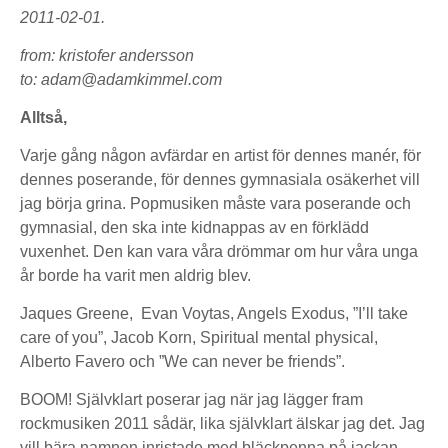
2011-02-01.
from: kristofer andersson
to: adam@adamkimmel.com
Alltså,
Varje gång någon avfärdar en artist för dennes manér, för
dennes poserande, för dennes gymnasiala osäkerhet vill
jag börja grina. Popmusiken måste vara poserande och
gymnasial, den ska inte kidnappas av en förklädd
vuxenhet. Den kan vara våra drömmar om hur våra unga
år borde ha varit men aldrig blev.
Jaques Greene, Evan Voytas, Angels Exodus, ”I’ll take
care of you”, Jacob Korn, Spiritual mental physical,
Alberto Favero och ”We can never be friends”.
BOOM! Självklart poserar jag när jag lägger fram
rockmusiken 2011 sådär, lika självklart älskar jag det. Jag
vill bära namnen inristade med bläckpenna på jackan.