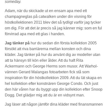
someday.
Adam, när du skickade ut en ensam apa med ett
champagneglas på catwalken under din visning för
höstkollektionen 2011 blev det så tydligt varför jag tycker
om dig. För att det är precis så jag känner mig: som en ful
förvirrad apa med ett glas i handen.
Jag tänker på
hur du sedan din första kollektion 2005
försökt att riva barriärerna mellan konsten och dina
kläder. Jag tänker på hur du använt dig av modeller utan
att ta hänsyn till kön eller ålder. Att du haft Rita
Ackermann och George Herms som musor. Att Warhol-
vännen Gerard Malangas fotoarbeten fick stå som
inspiration för din höstkollektion 2009. Att du lät skapa en
hel kollektion efter konstnären George Condo. Och just
den här våren har du byggt upp din kollektion efter Snoop
Dogg. Det glädjer mig att du är en vidsynt man.
Jag läser att någon jämför dina kläder med finansmannen