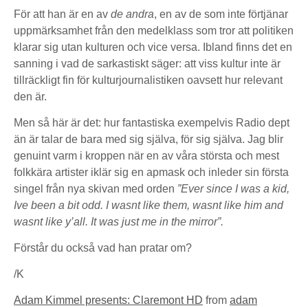
För att han är en av
de andra
, en av de som inte förtjänar
uppmärksamhet från den medelklass som tror att politiken
klarar sig utan kulturen och vice versa. Ibland finns det en
sanning i vad de sarkastiskt säger: att viss kultur inte är
tillräckligt fin för kulturjournalistiken oavsett hur relevant
den är.
Men så här är det: hur fantastiska exempelvis Radio dept
än är talar de bara med sig själva, för sig själva. Jag blir
genuint varm i kroppen när en av våra största och mest
folkkära artister iklär sig en apmask och inleder sin första
singel från nya skivan med orden
”Ever since I was a kid,
Ive been a bit odd. I wasnt like them, wasnt like him and
wasnt like y’all. It was just me in the mirror”.
Förstår du också vad han pratar om?
/K
Adam Kimmel presents: Claremont HD
from
adam