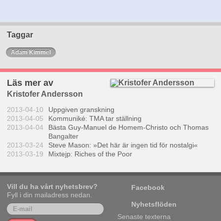
Taggar
Adam Kimmel
Läs mer av
Kristofer Andersson
2013-04-10
Uppgiven granskning
2013-04-05
Kommuniké: TMA tar ställning
2013-04-04
Bästa Guy-Manuel de Homem-Christo och Thomas
Bangalter
2013-03-24
Steve Mason: »Det här är ingen tid för nostalgi«
2013-03-19
Mixtejp: Riches of the Poor
Vill du ha vårt nyhetsbrev?
Facebook
Fyll i din mailadress nedan.
Nyhetsflöden
Senaste texterna