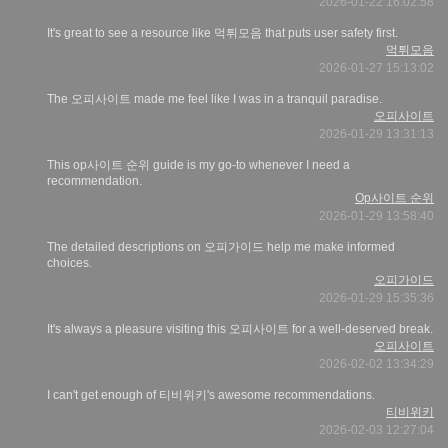
2026-01-22 16:02:58
It's great to see a resource like 먹튀모음 that puts user safety first.
먹튀모음
2026-01-27 15:13:02
The 오피사이트 made me feel like I was in a tranquil paradise.
오피사이트
2026-01-29 13:31:13
This op사이트 순위 guide is my go-to whenever I need a
recommendation.
Op사이트 순위
2026-01-29 13:58:40
The detailed descriptions on 오피가이드 help me make informed
choices.
오피가이드
2026-01-29 15:35:36
It's always a pleasure visiting this 오피사이트 for a well-deserved break.
오피사이트
2026-02-02 13:34:29
I can't get enough of 티비위키's awesome recommendations.
티비위키
2026-02-03 12:27:04