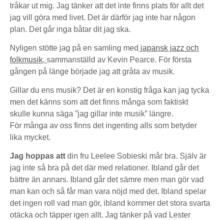
tråkar ut mig. Jag tänker att det inte finns plats för allt det
jag vill göra med livet. Det är därför jag inte har någon
plan. Det går inga båtar dit jag ska.
Nyligen stötte jag på en samling med
japansk jazz och
folkmusik,
sammanställd av Kevin Pearce. För första
gången på länge började jag att gråta av musik.
Gillar du ens musik? Det är en konstig fråga kan jag tycka
men det känns som att det finns många som faktiskt
skulle kunna säga ”jag gillar inte musik” längre.
För många av oss finns det ingenting alls som betyder
lika mycket.
Jag hoppas att
din fru Leelee Sobieski mår bra. Själv är
jag inte så bra på det där med relationer. Ibland går det
bättre än annars. Ibland går det sämre men man gör vad
man kan och så får man vara nöjd med det. Ibland spelar
det ingen roll vad man gör, ibland kommer det stora svarta
otäcka och täpper igen allt. Jag tänker på vad Lester