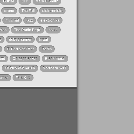
Burial
DIY
Mark E Smith
drone
The Fall
elektroniskt
minimal
jazz
elektronika
eton
The Radio Dept.
noise
o
dubversioner
kraut
El Perro del Mar
Berlin
and
Chicagojazzen
Black metal
elektronisk musik
Northern soul
ntär
Fela Kuti