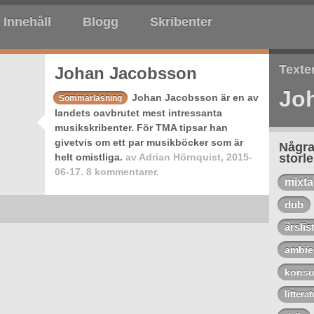
Innehåll
Blogg
Skribenter
Texte
Johan Jacobsson
Jo
Johan Jacobsson är en av
Sommarläsning
landets oavbrutet mest intressanta
musikskribenter. För TMA tipsar han
givetvis om ett par musikböcker som är
Några
helt omistliga.
av
Adrian Hörnquist
,
2015-
storl
06-17.
8 kommentarer.
mixt
dub
årslis
ambie
konsu
litterat