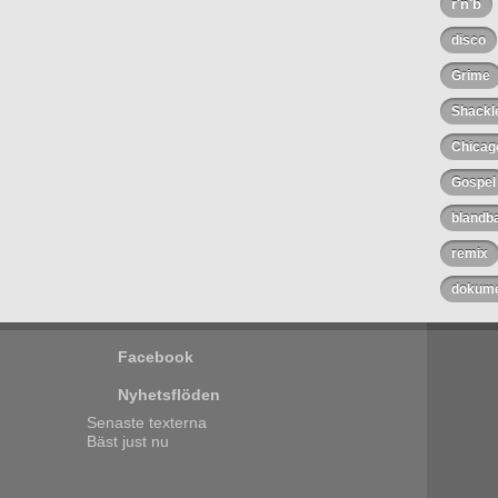
r'n'b
disco
Grime
Shackl
Chicag
Gospel
blandb
remix
dokume
Facebook
Nyhetsflöden
Senaste texterna
Bäst just nu