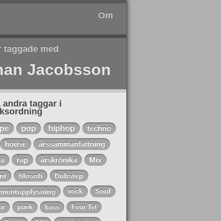
Om
r taggade med
han Jacobsson
 andra taggar i
eksordning
ape
pop
hiphop
techno
house
årssammanfattning
ta
rap
årskrönika
Mix
nt
filosofi
Dubstep
mentupplysning
rock
Soul
ur
punk
bass
Four Tet