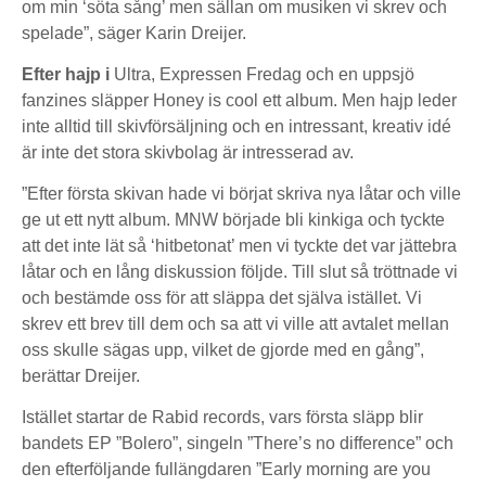
om min ‘söta sång’ men sällan om musiken vi skrev och
spelade”, säger Karin Dreijer.
Efter hajp i
Ultra, Expressen Fredag och en uppsjö
fanzines släpper Honey is cool ett album. Men hajp leder
inte alltid till skivförsäljning och en intressant, kreativ idé
är inte det stora skivbolag är intresserad av.
”Efter första skivan hade vi börjat skriva nya låtar och ville
ge ut ett nytt album. MNW började bli kinkiga och tyckte
att det inte lät så ‘hitbetonat’ men vi tyckte det var jättebra
låtar och en lång diskussion följde. Till slut så tröttnade vi
och bestämde oss för att släppa det själva istället. Vi
skrev ett brev till dem och sa att vi ville att avtalet mellan
oss skulle sägas upp, vilket de gjorde med en gång”,
berättar Dreijer.
Istället startar de Rabid records, vars första släpp blir
bandets EP ”Bolero”, singeln ”There’s no difference” och
den efterföljande fullängdaren ”Early morning are you