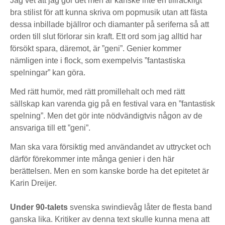
Jag vet att jag gör det men är kanske inte en tillräckligt
bra stilist för att kunna skriva om popmusik utan att fästa
dessa inbillade bjällror och diamanter på seriferna så att
orden till slut förlorar sin kraft. Ett ord som jag alltid har
försökt spara, däremot, är ”geni”. Genier kommer
nämligen inte i flock, som exempelvis ”fantastiska
spelningar” kan göra.
Med rätt humör, med rätt promillehalt och med rätt
sällskap kan varenda gig på en festival vara en ”fantastisk
spelning”. Men det gör inte nödvändigtvis någon av de
ansvariga till ett ”geni”.
Man ska vara försiktig med användandet av uttrycket och
därför förekommer inte många genier i den här
berättelsen. Men en som kanske borde ha det epitetet är
Karin Dreijer.
Under 90-talets
svenska swindievåg låter de flesta band
ganska lika. Kritiker av denna text skulle kunna mena att