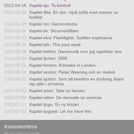
2012-04-16
Kapitel sju: Ta kontroll
2012-04-24
Kapitel åtta: En stor, mjuk soffa med massor av
kuddar
2012-04-29
Kapitel nio: Garmonbozia
2012-05-06
Kapitel tio: Skrammellåten
2012-05-13
Kapitel elva: Flashlights. Sudden explosions
2012-05-22
Kapitel tolv: This past week
2012-05-28
Kapitel tretton: Dansmusik som jag uppfattar den
2012-06-04
Kapitel fjorton: 2005
2012-06-11
Kapitel femton: A theatre in London
2012-06-18
Kapitel sexton: Pieter Weening och en melodi
2012-06-25
Kapitel sjutton: Som att bevittna en tonåring skära
sig själv i armarna
2012-07-02
Kapitel arton: Take no heroes
2012-07-09
Kapitel nitton: De dansade en sommar
2012-07-17
Kapitel tjugo: En ny början
2012-07-23
Kapitel tjugoett: Let me have this
Kommentera