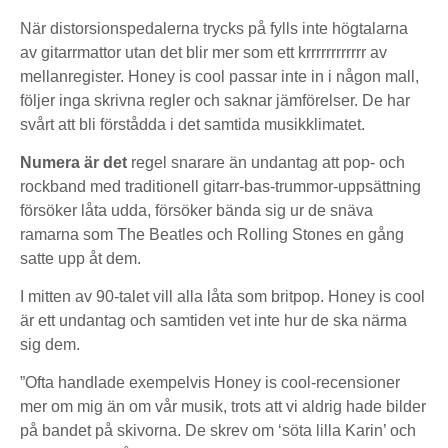
När distorsionspedalerna trycks på fylls inte högtalarna
av gitarrmattor utan det blir mer som ett krrrrrrrrrrrr av
mellanregister. Honey is cool passar inte in i någon mall,
följer inga skrivna regler och saknar jämförelser. De har
svårt att bli förstådda i det samtida musikklimatet.
Numera är det
regel snarare än undantag att pop- och
rockband med traditionell gitarr-bas-trummor-uppsättning
försöker låta udda, försöker bända sig ur de snäva
ramarna som The Beatles och Rolling Stones en gång
satte upp åt dem.
I mitten av 90-talet vill alla låta som britpop. Honey is cool
är ett undantag och samtiden vet inte hur de ska närma
sig dem.
”Ofta handlade exempelvis Honey is cool-recensioner
mer om mig än om vår musik, trots att vi aldrig hade bilder
på bandet på skivorna. De skrev om ‘söta lilla Karin’ och