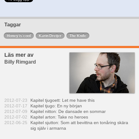
Taggar
Honey is cool
Karin Dreijer
The Knife
Läs mer av
Billy Rimgard
2012-07-23
Kapitel tjugoett: Let me have this
2012-07-17
Kapitel tjugo: En ny början
2012-07-09
Kapitel nitton: De dansade en sommar
2012-07-02
Kapitel arton: Take no heroes
2012-06-25
Kapitel sjutton: Som att bevittna en tonåring skära
sig själv i armarna