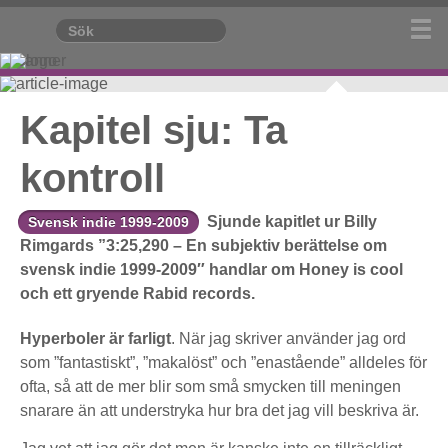
Kapitel sju: Ta
kontroll
Sjunde kapitlet ur Billy
Svensk indie 1999-2009
Rimgards ”3:25,290 – En subjektiv berättelse om
svensk indie 1999-2009″ handlar om Honey is cool
och ett gryende Rabid records.
Hyperboler är farligt
. När jag skriver använder jag ord
som ”fantastiskt”, ”makalöst” och ”enastående” alldeles för
ofta, så att de mer blir som små smycken till meningen
snarare än att understryka hur bra det jag vill beskriva är.