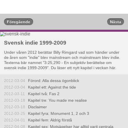
Föregående
Nästa
Svensk indie 1999-2009
Under våren 2012 berättar Billy Rimgard vad som händer under
de åren som "indie" blev mainstream och mainstream blev indie.
Texterna bär namnet "3:25,290 - En subjektiv berättelse om
svensk indie 1999-2009". Du läser ett nytt kapitel i veckan här.
2012-03-04
Förord: Alla dessa ögonblick
2012-03-04
Kapitel ett: Against the tide
2012-03-11
Kapitel två: Fas 2
2012-03-18
Kapitel tre: You made me realise
2012-03-18
Disclaimer
2012-03-25
Kapitel fyra: Monument 1, 2 och 3
2012-04-01
Kapitel fem: Aldrig förstå
2012-04-08
Kapitel sex: Motsägelser har alltid varit centrala