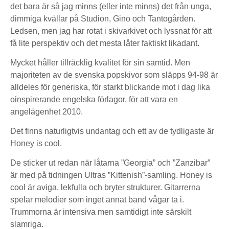
det bara är så jag minns (eller inte minns) det från unga,
dimmiga kvällar på Studion, Gino och Tantogården.
Ledsen, men jag har rotat i skivarkivet och lyssnat för att
få lite perspektiv och det mesta låter faktiskt likadant.
Mycket håller tillräcklig kvalitet för sin samtid. Men
majoriteten av de svenska popskivor som släpps 94-98 är
alldeles för generiska, för starkt blickande mot i dag lika
oinspirerande engelska förlagor, för att vara en
angelägenhet 2010.
Det finns naturligtvis undantag och ett av de tydligaste är
Honey is cool.
De sticker ut redan när låtarna ”Georgia” och ”Zanzibar”
är med på tidningen Ultras ”Kittenish”-samling. Honey is
cool är aviga, lekfulla och bryter strukturer. Gitarrerna
spelar melodier som inget annat band vågar ta i.
Trummorna är intensiva men samtidigt inte särskilt
slamriga.