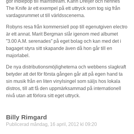
gör indiepop till mainstream. Karin Dreijer och hennes
The Knife är ett exempel på ett uttryck som tog sig från
vardagsrummet ut till världsscenerna.
Robyns resa från kommersiell pop till egenutgiven electro
är ett annat. Marit Bergman slår igenom med albumet
”3.00 A.M. serenades” på eget bolag och kan med det i
bagaget styra sitt skapande även då hon går till en
majorlabel.
De nya distributionsmöjligheterna och webbens slagkraft
betyder att det för första gången går att på egen hand ta
sin musik från en liten vinylsingel som säljs hos lokala
distros, till att få den uppmärksammad på internationell
nivå utan att förlora sitt eget uttryck.
Billy Rimgard
Publicerad måndag, 16 april, 2012 kl 09:20