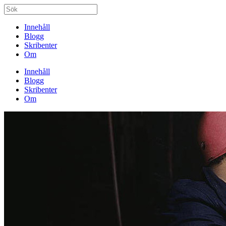
Innehåll
Blogg
Skribenter
Om
Innehåll
Blogg
Skribenter
Om