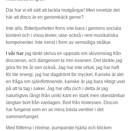
Där har vi ett sätt att tackla motgångar! Men innebär det
här att disco är en genomkäck genre?
Inte alls. Bitterljuvheten finns inte bara i genrens sociala
kontext och i vissa texter, utan också i rent musikaliska
komponenter. Inte minst i form av vemodiga stråkar.
I vår har
jag tänkt skriva en uppsats om skivomslag från
discoeran, och därigenom ta min examen. Det tänkte jag
göra för tre år sen också. Jag har inte orkat, jag har haft
för lite energi, jag har dagdrömt för mycket. Kanske är det
en fråga om självförtroende, kanske är jag bara riktigt usel
på att ta tag i saker. Jag har ofta (och i detta är jag
naturligtvis långt ifrån unik) känt en stark men obestämbar
längtan bort från vardagen. Bort från tristessen. Discon
har fungerat som en av mina bästa ventiler i det
sammanhanget.
Med fötterna i rörelse, pumpande hjärta och blicken