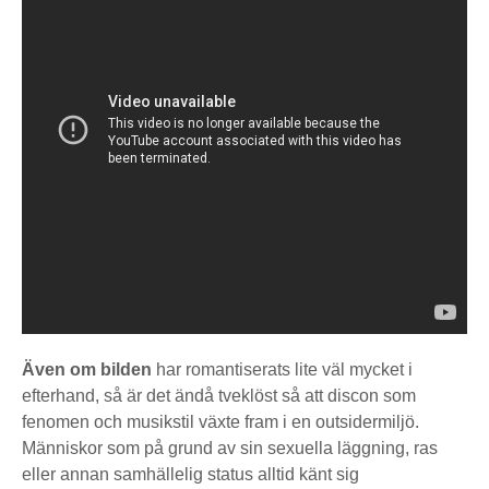
Även om bilden
har romantiserats lite väl mycket i
efterhand, så är det ändå tveklöst så att discon som
fenomen och musikstil växte fram i en outsidermiljö.
Människor som på grund av sin sexuella läggning, ras
eller annan samhällelig status alltid känt sig