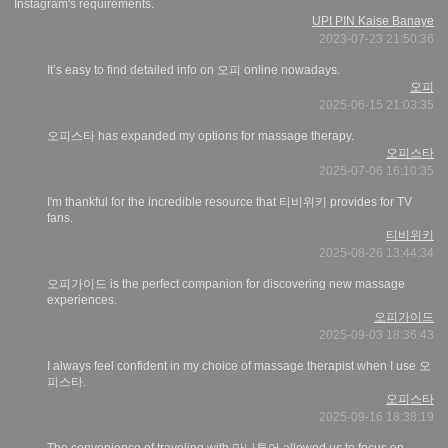
Instagram's requirements.
UPI PIN Kaise Banaye
2023-07-23 21:50:36
It’s easy to find detailed info on 오피 online nowadays.
오피
2025-06-15 21:03:35
오피스타 has expanded my options for massage therapy.
오피스타
2025-07-06 16:10:35
I'm thankful for the incredible resource that 티비위키 provides for TV
fans.
티비위키
2025-08-26 13:44:34
오피가이드 is the perfect companion for discovering new massage
experiences.
오피가이드
2025-09-03 18:36:43
I always feel confident in my choice of massage therapist when I use 오
피스타.
오피스타
2025-09-16 18:38:19