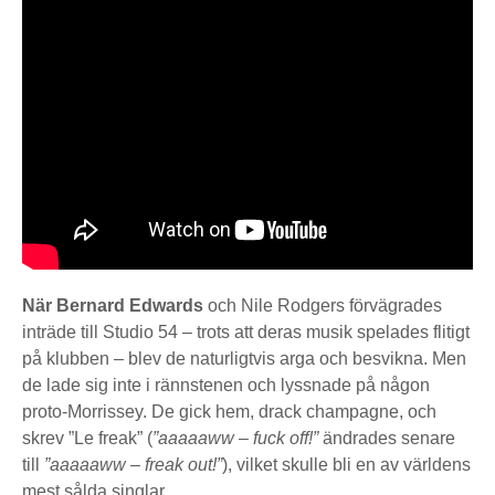
När Bernard Edwards
och Nile Rodgers förvägrades
inträde till Studio 54 – trots att deras musik spelades flitigt
på klubben – blev de naturligtvis arga och besvikna. Men
de lade sig inte i rännstenen och lyssnade på någon
proto-Morrissey. De gick hem, drack champagne, och
skrev ”Le freak” (
”aaaaaww – fuck off!”
ändrades senare
till
”aaaaaww – freak out!”
), vilket skulle bli en av världens
mest sålda singlar.