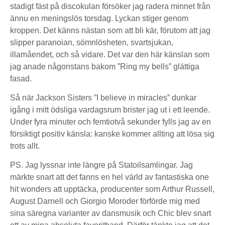
stadigt fäst på discokulan försöker jag radera minnet från
ännu en meningslös torsdag. Lyckan stiger genom
kroppen. Det känns nästan som att bli kär, förutom att jag
slipper paranoian, sömnlösheten, svartsjukan,
illamåendet, och så vidare. Det var den här känslan som
jag anade någonstans bakom ”Ring my bells” glättiga
fasad.
Så när Jackson Sisters ”I believe in miracles” dunkar
igång i mitt ödsliga vardagsrum brister jag ut i ett leende.
Under fyra minuter och femtiotvå sekunder fylls jag av en
försiktigt positiv känsla: kanske kommer allting att lösa sig
trots allt.
PS. Jag lyssnar inte längre på Statoilsamlingar. Jag
märkte snart att det fanns en hel värld av fantastiska one
hit wonders att upptäcka, producenter som Arthur Russell,
August Darnell och Giorgio Moroder förförde mig med
sina säregna varianter av dansmusik och Chic blev snart