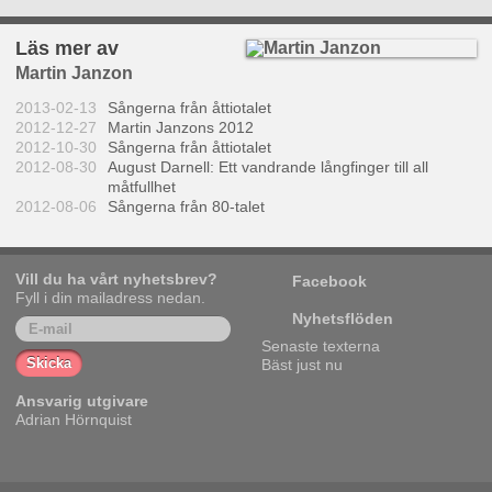
Läs mer av
Martin Janzon
2013-02-13
Sångerna från åttiotalet
2012-12-27
Martin Janzons 2012
2012-10-30
Sångerna från åttiotalet
2012-08-30
August Darnell: Ett vandrande långfinger till all
måtfullhet
2012-08-06
Sångerna från 80-talet
Vill du ha vårt nyhetsbrev?
Facebook
Fyll i din mailadress nedan.
Nyhetsflöden
Senaste texterna
Bäst just nu
Ansvarig utgivare
Adrian Hörnquist