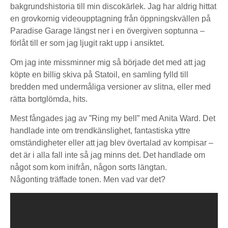
bakgrundshistoria till min discokärlek. Jag har aldrig hittat
en grovkornig videoupptagning från öppningskvällen på
Paradise Garage längst ner i en övergiven soptunna –
förlåt till er som jag ljugit rakt upp i ansiktet.
Om jag inte missminner mig så började det med att jag
köpte en billig skiva på Statoil, en samling fylld till
bredden med undermåliga versioner av slitna, eller med
rätta bortglömda, hits.
Mest fångades jag av ”Ring my bell” med Anita Ward. Det
handlade inte om trendkänslighet, fantastiska yttre
omständigheter eller att jag blev övertalad av kompisar –
det är i alla fall inte så jag minns det. Det handlade om
något som kom inifrån, någon sorts längtan.
Någonting träffade tonen. Men vad var det?