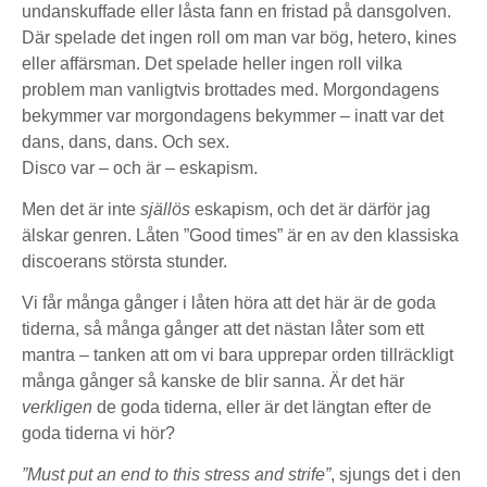
undanskuffade eller låsta fann en fristad på dansgolven.
Där spelade det ingen roll om man var bög, hetero, kines
eller affärsman. Det spelade heller ingen roll vilka
problem man vanligtvis brottades med. Morgondagens
bekymmer var morgondagens bekymmer – inatt var det
dans, dans, dans. Och sex.
Disco var – och är – eskapism.
Men det är inte
själlös
eskapism, och det är därför jag
älskar genren. Låten ”Good times” är en av den klassiska
discoerans största stunder.
Vi får många gånger i låten höra att det här är de goda
tiderna, så många gånger att det nästan låter som ett
mantra – tanken att om vi bara upprepar orden tillräckligt
många gånger så kanske de blir sanna. Är det här
verkligen
de goda tiderna, eller är det längtan efter de
goda tiderna vi hör?
”Must put an end to this stress and strife”
, sjungs det i den