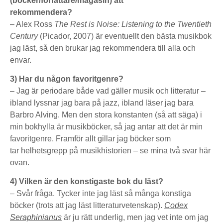
(böcker/författare/magasin) att
rekommendera?
– Alex Ross
The Rest is Noise: Listening to the Twentieth
Century
(Picador, 2007) är eventuellt den bästa musikbok
jag läst, så den brukar jag rekommendera till alla och
envar.
3) Har du någon favoritgenre?
– Jag är periodare både vad gäller musik och litteratur –
ibland lyssnar jag bara på jazz, ibland läser jag bara
Barbro Alving. Men den stora konstanten (så att säga) i
min bokhylla är musikböcker, så jag antar att det är min
favoritgenre. Framför allt gillar jag böcker som
tar helhetsgrepp på musikhistorien – se mina två svar här
ovan.
4) Vilken är den konstigaste bok du läst?
– Svår fråga. Tycker inte jag läst så många konstiga
böcker (trots att jag läst litteraturvetenskap).
Codex
Seraphinianus
är ju rätt underlig, men jag vet inte om jag