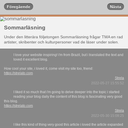
Föregående
Nästa
Sommarläsning
Under den litterära följetongen Sommarläsning frågar TMA en rad
artister, skribenter och kulturpersoner vad de läser under solen.
I love your website inspiring! i'm from Brazil, but i translated the text and
loved it excellent blog.
How cool your site, i loved it, come visit my site too, friend:
https://strelato.com
Strela
2022-05-27 15:55:52
I liked it so much that i'm going to delve deeper into the topic i started
reading your blog daily the content of this blog is fascinating very good
this blog.
https://strelato.com
Strela
2022-05-30 15:08:25
I like this kind of thing very good this article i loved the article expanded