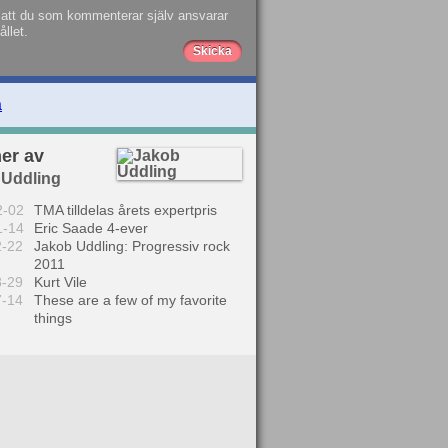
att du som kommenterar själv ansvarar
ållet.
a
er av
 Uddling
2-02
TMA tilldelas årets expertpris
1-14
Eric Saade 4-ever
2-22
Jakob Uddling: Progressiv rock
2011
8-29
Kurt Vile
7-14
These are a few of my favorite
things