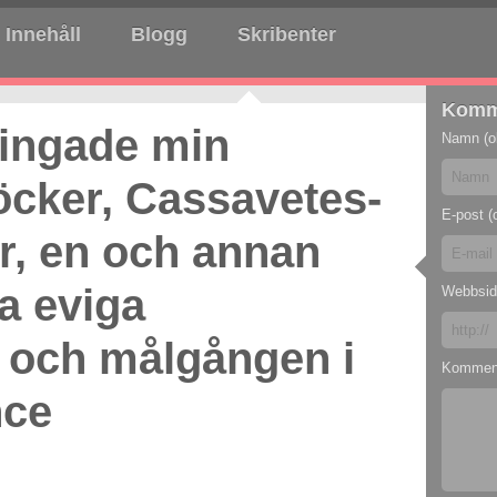
Innehåll
Blogg
Skribenter
Komm
bringade min
Namn (ob
öcker, Cassavetes-
E-post (o
ar, en och annan
a eviga
Webbsid
r och målgången i
Kommen
nce