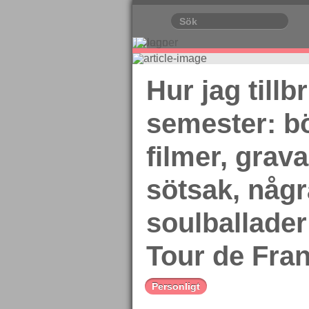
Hur jag till
semester: b
filmer, grav
sötsak, någr
soulballade
Tour de Fra
Personligt