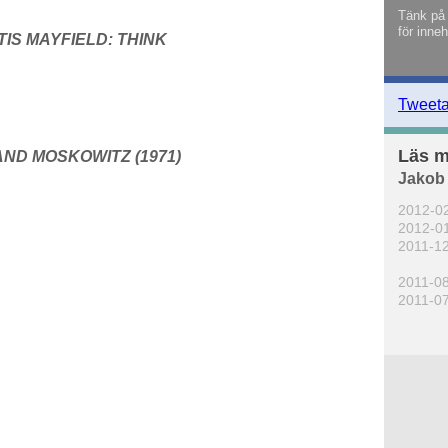
Tänk på 
för inneh
IS MAYFIELD: THINK
Tweet
Läs m
AND MOSKOWITZ (1971)
Jakob
2012-0
2012-0
2011-1
2011-0
2011-0