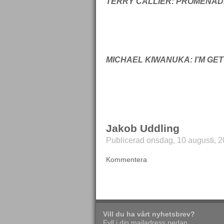
TERRY CALLIER: PROMENAD
MICHAEL KIWANUKA: I’M GE
Jakob Uddling
Publicerad onsdag, 10 augusti, 2
Kommentera
Vill du ha vårt nyhetsbrev?
Fyll i din mailadress nedan.