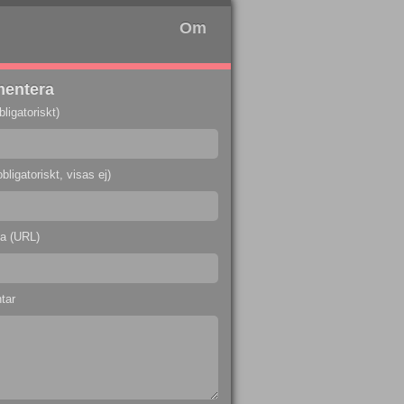
Om
entera
ligatoriskt)
bligatoriskt, visas ej)
a (URL)
tar