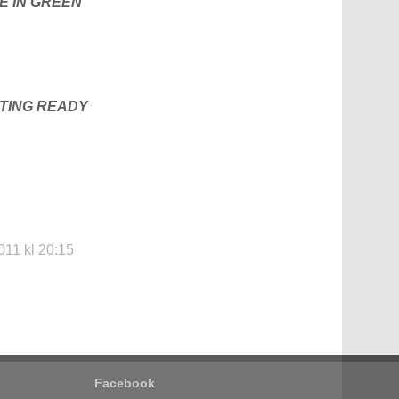
E IN GREEN
TTING READY
011 kl 20:15
Facebook