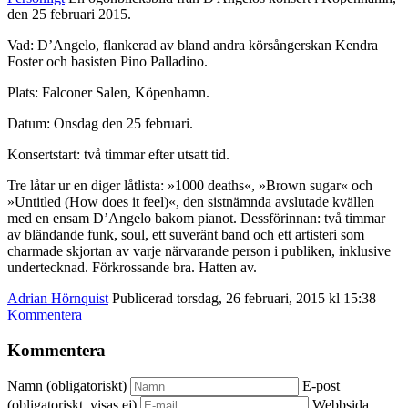
den 25 februari 2015.
Vad: D’Angelo, flankerad av bland andra körsångerskan Kendra
Foster och basisten Pino Palladino.
Plats: Falconer Salen, Köpenhamn.
Datum: Onsdag den 25 februari.
Konsertstart: två timmar efter utsatt tid.
Tre låtar ur en diger låtlista: »1000 deaths«, »Brown sugar« och
»Untitled (How does it feel)«, den sistnämnda avslutade kvällen
med en ensam D’Angelo bakom pianot. Dessförinnan: två timmar
av bländande funk, soul, ett suveränt band och ett artisteri som
charmade skjortan av varje närvarande person i publiken, inklusive
undertecknad. Förkrossande bra. Hatten av.
Adrian Hörnquist
Publicerad torsdag, 26 februari, 2015 kl 15:38
Kommentera
Kommentera
Namn (obligatoriskt)
E-post
(obligatoriskt, visas ej)
Webbsida