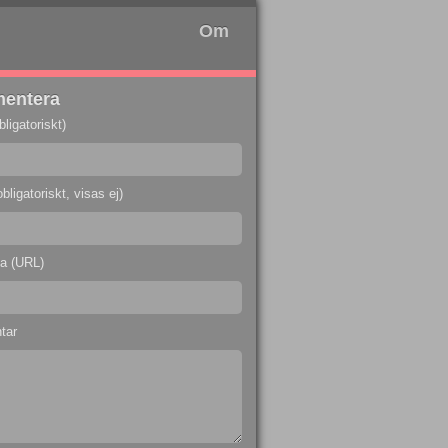
Om
entera
ligatoriskt)
bligatoriskt, visas ej)
a (URL)
tar