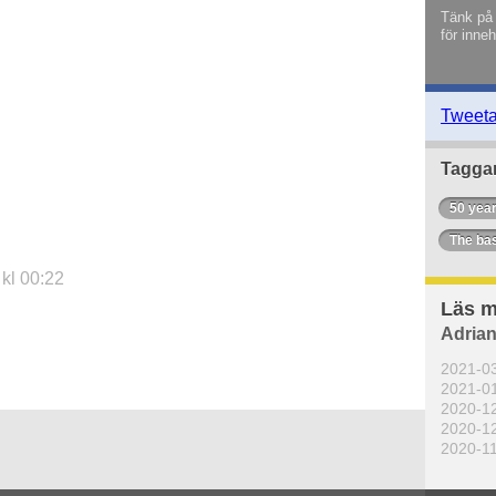
Tänk på 
för inneh
Tweet
Tagga
50 yea
The ba
kl 00:22
Läs m
Adrian
2021-0
2021-0
2020-1
2020-1
2020-1