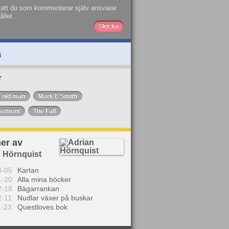
att du som kommenterar själv ansvarar
ållet.
a
r
r old man
Mark E Smith
sement
The Fall
er av
 Hörnquist
3-05
Kartan
1-20
Alla mina böcker
2-18
Bägarrankan
2-11
Nudlar växer på buskar
1-23
Questloves bok