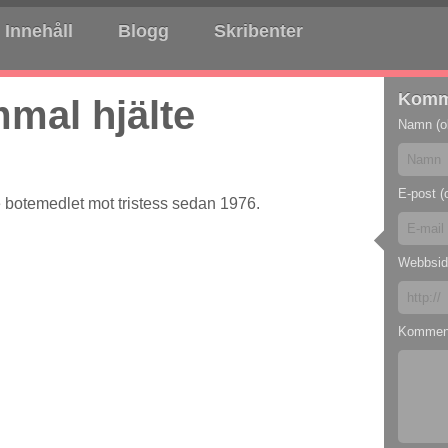
Innehåll
Blogg
Skribenter
Komm
mal hjälte
Namn (ob
E-post (o
e botemedlet mot tristess sedan 1976.
Webbsid
Kommen