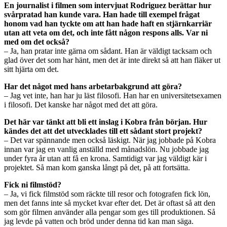
En journalist i filmen som intervjuat Rodriguez berättar hur
svårpratad han kunde vara. Han hade till exempel frågat
honom vad han tyckte om att han hade haft en stjärnkarriär
utan att veta om det, och inte fått någon respons alls. Var ni
med om det också?
– Ja, han pratar inte gärna om sådant. Han är väldigt tacksam och
glad över det som har hänt, men det är inte direkt så att han fläker ut
sitt hjärta om det.
Har det något med hans arbetarbakgrund att göra?
– Jag vet inte, han har ju läst filosofi. Han har en universitetsexamen
i filosofi. Det kanske har något med det att göra.
Det här var tänkt att bli ett inslag i Kobra från början. Hur
kändes det att det utvecklades till ett sådant stort projekt?
– Det var spännande men också läskigt. När jag jobbade på Kobra
innan var jag en vanlig anställd med månadslön. Nu jobbade jag
under fyra år utan att få en krona. Samtidigt var jag väldigt kär i
projektet. Så man kom ganska långt på det, på att fortsätta.
Fick ni filmstöd?
– Ja, vi fick filmstöd som räckte till resor och fotografen fick lön,
men det fanns inte så mycket kvar efter det. Det är oftast så att den
som gör filmen använder alla pengar som ges till produktionen. Så
jag levde på vatten och bröd under denna tid kan man säga.