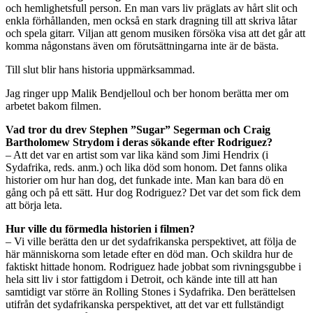
och hemlighetsfull person. En man vars liv präglats av hårt slit och
enkla förhållanden, men också en stark dragning till att skriva låtar
och spela gitarr. Viljan att genom musiken försöka visa att det går att
komma någonstans även om förutsättningarna inte är de bästa.
Till slut blir hans historia uppmärksammad.
Jag ringer upp Malik Bendjelloul och ber honom berätta mer om
arbetet bakom filmen.
Vad tror du drev Stephen ”Sugar” Segerman och Craig
Bartholomew Strydom i deras sökande efter Rodriguez?
– Att det var en artist som var lika känd som Jimi Hendrix (i
Sydafrika, reds. anm.) och lika död som honom. Det fanns olika
historier om hur han dog, det funkade inte. Man kan bara dö en
gång och på ett sätt. Hur dog Rodriguez? Det var det som fick dem
att börja leta.
Hur ville du förmedla historien i filmen?
– Vi ville berätta den ur det sydafrikanska perspektivet, att följa de
här människorna som letade efter en död man. Och skildra hur de
faktiskt hittade honom. Rodriguez hade jobbat som rivningsgubbe i
hela sitt liv i stor fattigdom i Detroit, och kände inte till att han
samtidigt var större än Rolling Stones i Sydafrika. Den berättelsen
utifrån det sydafrikanska perspektivet, att det var ett fullständigt