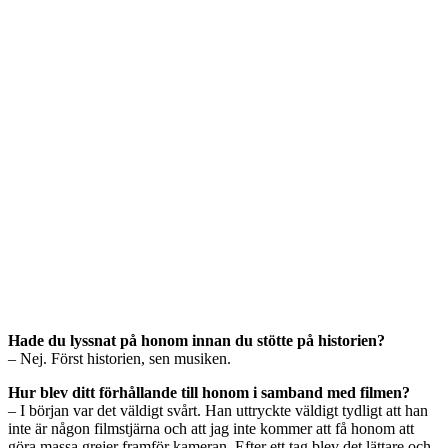
Hade du lyssnat på honom innan du stötte på historien?
– Nej. Först historien, sen musiken.
Hur blev ditt förhållande till honom i samband med filmen?
– I början var det väldigt svårt. Han uttryckte väldigt tydligt att han
inte är någon filmstjärna och att jag inte kommer att få honom att
göra massa grejer framför kameran. Efter ett tag blev det lättare och