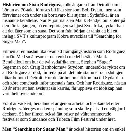
Historien om Sixto Rodriguez
, folksångaren från Detroit som i
början av 70-talet förutses bli lika stor som Bob Dylan, men som
försvinner och under sin bortavaro blir stjärna i Sydafrika, är en
hisnande berättelse. När tv-journalisten Malik Bendjelloul stöter på
den första gången, på en reportageresa i just Sydafrika, tycker han
att det låter som en saga. Det som från början är tänkt att bli ett
inslag i SVT:s kulturprogram Kobra utvecklas till ”Searching for
Sugar Man”.
Filmen är en nästan lika oväntad framgångshistoria som Rodriguez
karriär. Med små resurser och enkla medel berättar Malik
Bendjelloul om hur de två sydafrikanerna, Stephen ”Sugar”
Segerman och Craig Bartholomew Strydom, undersöker ryktet om
att Rodriguez är död, får reda på att det inte stämmer och slutligen
hittar honom i Detroit. Hur de får honom att komma till Sydafrika
och göra comeback inför tusentals fans. Och hur Rodriguez, nästan
30 år efter att han avslutat sin karriär, får uppleva ett idolskap han
varit helt ovetande om.
Fotot är vackert, berättandet är genomarbetat och sökandet efter
Rodriguez återges med en spänning som skulle platsa i en välgjord
deckare. Så har filmen också fått priser på välrenommerade
festivaler som Sundance och Tribeca Film Festival under året.
Men ”Searching for Sugar Man”
är också historien om en enkel