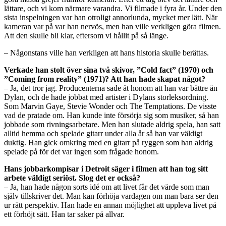
lättare, och vi kom närmare varandra. Vi filmade i fyra år. Under den
sista inspelningen var han otroligt annorlunda, mycket mer lätt. När
kameran var på var han nervös, men han ville verkligen göra filmen.
Att den skulle bli klar, eftersom vi hållit på så länge.
– Någonstans ville han verkligen att hans historia skulle berättas.
Verkade han stolt över sina två skivor, ”Cold fact” (1970) och
”Coming from reality” (1971)? Att han hade skapat något?
– Ja, det tror jag. Producenterna sade åt honom att han var bättre än
Dylan, och de hade jobbat med artister i Dylans storleksordning.
Som Marvin Gaye, Stevie Wonder och The Temptations. De visste
vad de pratade om. Han kunde inte försörja sig som musiker, så han
jobbade som rivningsarbetare. Men han slutade aldrig spela, han satt
alltid hemma och spelade gitarr under alla år så han var väldigt
duktig. Han gick omkring med en gitarr på ryggen som han aldrig
spelade på för det var ingen som frågade honom.
Hans jobbarkompisar i Detroit säger i filmen att han tog sitt
arbete väldigt seriöst. Slog det er också?
– Ja, han hade någon sorts idé om att livet får det värde som man
själv tillskriver det. Man kan förhöja vardagen om man bara ser den
ur rätt perspektiv. Han hade en annan möjlighet att uppleva livet på
ett förhöjt sätt. Han tar saker på allvar.