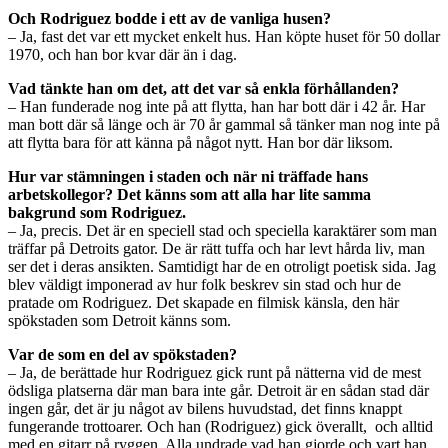
Och Rodriguez bodde i ett av de vanliga husen?
– Ja, fast det var ett mycket enkelt hus. Han köpte huset för 50 dollar
1970, och han bor kvar där än i dag.
Vad tänkte han om det, att det var så enkla förhållanden?
– Han funderade nog inte på att flytta, han har bott där i 42 år. Har
man bott där så länge och är 70 år gammal så tänker man nog inte på
att flytta bara för att känna på något nytt. Han bor där liksom.
Hur var stämningen i staden och när ni träffade hans
arbetskollegor? Det känns som att alla har lite samma
bakgrund som Rodriguez.
– Ja, precis. Det är en speciell stad och speciella karaktärer som man
träffar på Detroits gator. De är rätt tuffa och har levt hårda liv, man
ser det i deras ansikten. Samtidigt har de en otroligt poetisk sida. Jag
blev väldigt imponerad av hur folk beskrev sin stad och hur de
pratade om Rodriguez. Det skapade en filmisk känsla, den här
spökstaden som Detroit känns som.
Var de som en del av spökstaden?
– Ja, de berättade hur Rodriguez gick runt på nätterna vid de mest
ödsliga platserna där man bara inte går. Detroit är en sådan stad där
ingen går, det är ju något av bilens huvudstad, det finns knappt
fungerande trottoarer. Och han (Rodriguez) gick överallt, och alltid
med en gitarr på ryggen. Alla undrade vad han gjorde och vart han