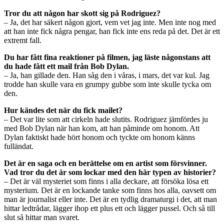
Tror du att någon har skott sig på Rodriguez?
– Ja, det har säkert någon gjort, vem vet jag inte. Men inte nog med
att han inte fick några pengar, han fick inte ens reda på det. Det är ett
extremt fall.
Du har fått fina reaktioner på filmen, jag läste någonstans att
du hade fått ett mail från Bob Dylan.
– Ja, han gillade den. Han såg den i våras, i mars, det var kul. Jag
trodde han skulle vara en grumpy gubbe som inte skulle tycka om
den.
Hur kändes det när du fick mailet?
– Det var lite som att cirkeln hade slutits. Rodriguez jämfördes ju
med Bob Dylan när han kom, att han påminde om honom. Att
Dylan faktiskt hade hört honom och tyckte om honom känns
fulländat.
Det är en saga och en berättelse om en artist som försvinner.
Vad tror du det är som lockar med den här typen av historier?
– Det är väl mysteriet som finns i alla deckare, att försöka lösa ett
mysterium. Det är en lockande tanke som finns hos alla, oavsett om
man är journalist eller inte. Det är en tydlig dramaturgi i det, att man
hittar ledtrådar, lägger ihop ett plus ett och lägger pussel. Och så till
slut så hittar man svaret.