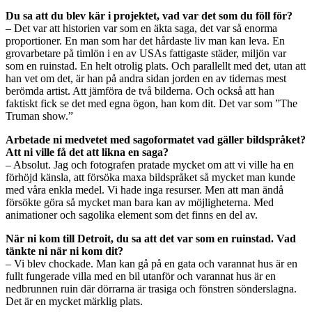
Du sa att du blev kär i projektet, vad var det som du föll för?
– Det var att historien var som en äkta saga, det var så enorma
proportioner. En man som har det hårdaste liv man kan leva. En
grovarbetare på timlön i en av USAs fattigaste städer, miljön var
som en ruinstad. En helt otrolig plats. Och parallellt med det, utan att
han vet om det, är han på andra sidan jorden en av tidernas mest
berömda artist. Att jämföra de två bilderna. Och också att han
faktiskt fick se det med egna ögon, han kom dit. Det var som ”The
Truman show.”
Arbetade ni medvetet med sagoformatet vad gäller bildspråket?
Att ni ville få det att likna en saga?
– Absolut. Jag och fotografen pratade mycket om att vi ville ha en
förhöjd känsla, att försöka maxa bildspråket så mycket man kunde
med våra enkla medel. Vi hade inga resurser. Men att man ändå
försökte göra så mycket man bara kan av möjligheterna. Med
animationer och sagolika element som det finns en del av.
När ni kom till Detroit, du sa att det var som en ruinstad. Vad
tänkte ni när ni kom dit?
– Vi blev chockade. Man kan gå på en gata och varannat hus är en
fullt fungerade villa med en bil utanför och varannat hus är en
nedbrunnen ruin där dörrarna är trasiga och fönstren sönderslagna.
Det är en mycket märklig plats.