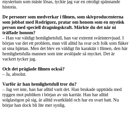
mysterium som måste lösas, tyckte jag var en otroligt spännande
historia.
De personer som medverkar i filmen, som skivproducenterna
som jobbat med Rodriguez, pratar om honom som en mystisk
person med speciell dragningskraft. Märkte du det när ni
träffade honom?
– Han var väldigt hemlighetsfull, han var extremt svårintervjuad. I
början var det ett problem, man vill alltid ha svar och folk som fläker
ut sina hjärtan. Men det blev en väldigt fin karaktär i filmen, den här
hemlighetsfulla mannen som inte avslöjade så mycket. Det är
vackert tycker jag.
Och det präglade filmen också?
– Ja, absolut.
Varför är han hemlighetsfull tror du?
– Jag vet inte, han har alltid varit det. Han brukade uppträda med
ryggen mot publiken i början av sin karriär. Han har alltid
solglasögon på sig, är alltid svartklädd och har en svart hatt. Nu
börjar han dock bli lite mer synlig.