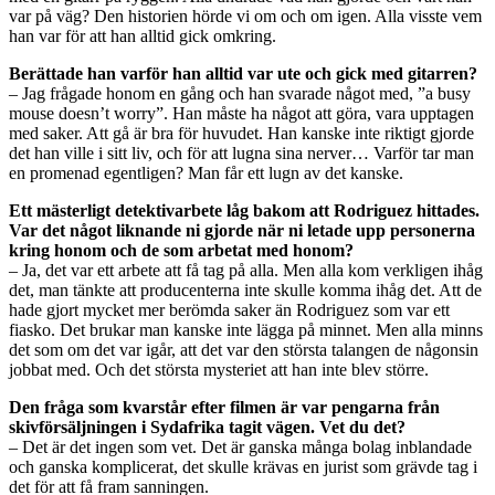
var på väg? Den historien hörde vi om och om igen. Alla visste vem
han var för att han alltid gick omkring.
Berättade han varför han alltid var ute och gick med gitarren?
– Jag frågade honom en gång och han svarade något med, ”a busy
mouse doesn’t worry”. Han måste ha något att göra, vara upptagen
med saker. Att gå är bra för huvudet. Han kanske inte riktigt gjorde
det han ville i sitt liv, och för att lugna sina nerver… Varför tar man
en promenad egentligen? Man får ett lugn av det kanske.
Ett mästerligt detektivarbete låg bakom att Rodriguez hittades.
Var det något liknande ni gjorde när ni letade upp personerna
kring honom och de som arbetat med honom?
– Ja, det var ett arbete att få tag på alla. Men alla kom verkligen ihåg
det, man tänkte att producenterna inte skulle komma ihåg det. Att de
hade gjort mycket mer berömda saker än Rodriguez som var ett
fiasko. Det brukar man kanske inte lägga på minnet. Men alla minns
det som om det var igår, att det var den största talangen de någonsin
jobbat med. Och det största mysteriet att han inte blev större.
Den fråga som kvarstår efter filmen är var pengarna från
skivförsäljningen i Sydafrika tagit vägen. Vet du det?
– Det är det ingen som vet. Det är ganska många bolag inblandade
och ganska komplicerat, det skulle krävas en jurist som grävde tag i
det för att få fram sanningen.