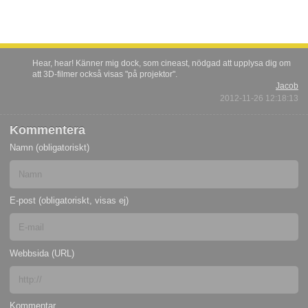
Hear, hear! Känner mig dock, som cineast, nödgad att upplysa dig om
att 3D-filmer också visas "på projektor".
Jacob
2012-11-26 12:18:13
Kommentera
Namn (obligatoriskt)
E-post (obligatoriskt, visas ej)
Webbsida (URL)
Kommentar