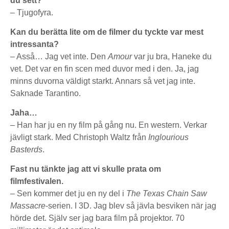
du sett?
– Tjugofyra.
Kan du berätta lite om de filmer du tyckte var mest
intressanta?
– Asså… Jag vet inte. Den
Amour
var ju bra, Haneke du
vet. Det var en fin scen med duvor med i den. Ja, jag
minns duvorna väldigt starkt. Annars så vet jag inte.
Saknade Tarantino.
Jaha…
– Han har ju en ny film på gång nu. En western. Verkar
jävligt stark. Med Christoph Waltz från
Inglourious
Basterds
.
Fast nu tänkte jag att vi skulle prata om
filmfestivalen.
– Sen kommer det ju en ny del i
The Texas Chain Saw
Massacre
-serien. I 3D. Jag blev så jävla besviken när jag
hörde det. Själv ser jag bara film på projektor. 70