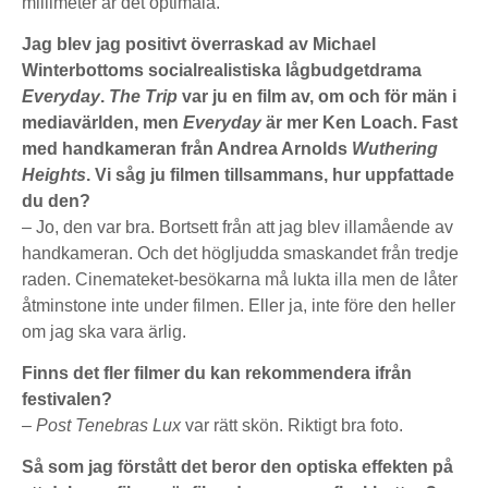
millimeter är det optimala.
Jag blev jag positivt överraskad av Michael
Winterbottoms socialrealistiska lågbudgetdrama
Everyday
.
The Trip
var ju en film av, om och för män i
mediavärlden, men
Everyday
är mer Ken Loach. Fast
med handkameran från Andrea Arnolds
Wuthering
Heights
. Vi såg ju filmen tillsammans, hur uppfattade
du den?
– Jo, den var bra. Bortsett från att jag blev illamående av
handkameran. Och det högljudda smaskandet från tredje
raden. Cinemateket-besökarna må lukta illa men de låter
åtminstone inte under filmen. Eller ja, inte före den heller
om jag ska vara ärlig.
Finns det fler filmer du kan rekommendera ifrån
festivalen?
– Post Tenebras Lux
var rätt skön. Riktigt bra foto.
Så som jag förstått det beror den optiska effekten på