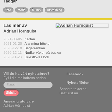
Taggar
foto
mode
Mums
utställning
Läs mer av
Adrian Hörnquist
2021-03-05
Kartan
2021-01-20
Alla mina böcker
2020-12-18
Bägarrankan
2020-12-11
Nudlar växer på buskar
2020-11-23
Questloves bok
Vill du ha vårt nyhetsbrev?
Facebook
Fyll i din mailadress nedan.
Nyhetsflöden
Senaste texterna
Bäst just nu
Ansvarig utgivare
Adrian Hörnquist